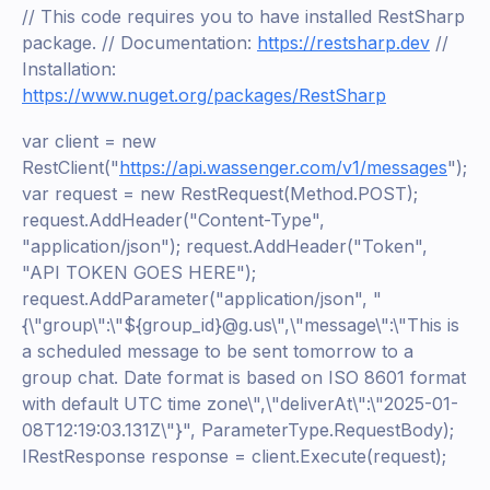
// This code requires you to have installed RestSharp
package. // Documentation:
https://restsharp.dev
//
Installation:
https://www.nuget.org/packages/RestSharp
var client = new
RestClient("
https://api.wassenger.com/v1/messages
");
var request = new RestRequest(Method.POST);
request.AddHeader("Content-Type",
"application/json"); request.AddHeader("Token",
"API TOKEN GOES HERE");
request.AddParameter("application/json", "
{\"group\":\"${group_id}@g.us\",\"message\":\"This is
a scheduled message to be sent tomorrow to a
group chat. Date format is based on ISO 8601 format
with default UTC time zone\",\"deliverAt\":\"2025-01-
08T12:19:03.131Z\"}", ParameterType.RequestBody);
IRestResponse response = client.Execute(request);