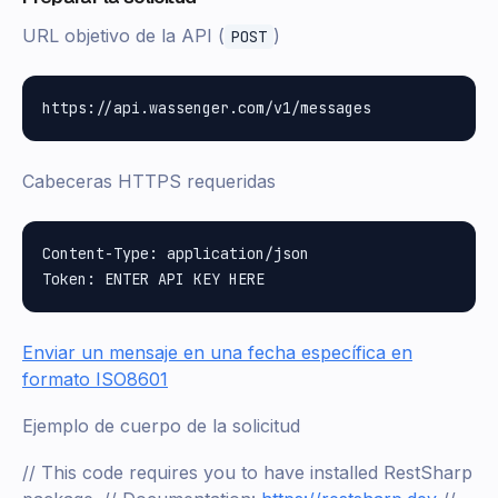
URL objetivo de la API (
)
POST
Cabeceras HTTPS requeridas
Content-Type: application/json

Enviar un mensaje en una fecha específica en
formato ISO8601
Ejemplo de cuerpo de la solicitud
// This code requires you to have installed RestSharp