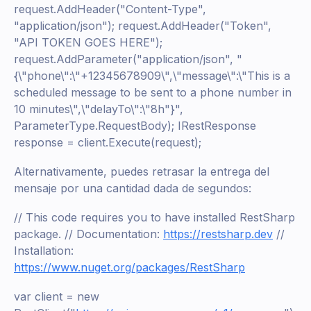
request.AddHeader("Content-Type",
"application/json"); request.AddHeader("Token",
"API TOKEN GOES HERE");
request.AddParameter("application/json", "
{\"phone\":\"+12345678909\",\"message\":\"This is a
scheduled message to be sent to a phone number in
10 minutes\",\"delayTo\":\"8h"}",
ParameterType.RequestBody); IRestResponse
response = client.Execute(request);
Alternativamente, puedes retrasar la entrega del
mensaje por una cantidad dada de segundos:
// This code requires you to have installed RestSharp
package. // Documentation:
https://restsharp.dev
//
Installation:
https://www.nuget.org/packages/RestSharp
var client = new