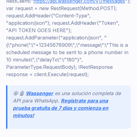
RestClient("
https://api.wassenger.com/v1/messages
");
var request = new RestRequest(Method.POST);
request.AddHeader("Content-Type",
"application/json"); request.AddHeader("Token",
"API TOKEN GOES HERE");
request.AddParameter("application/json", "
{\"phone\":\"+12345678909\",\"message\":\"This is a
scheduled message to be sent to a phone number in
10 minutes\",\"delayTo\":\"180"}",
ParameterType.RequestBody); IRestResponse
response = client.Execute(request);
🤩 🤖
Wassenger
es una solución completa de
API para WhatsApp.
Regístrate para una
prueba gratuita de 7 días y comienza en
minutos!