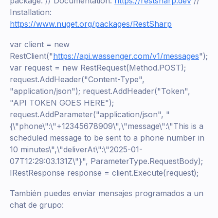
package. // Documentation:
https://restsharp.dev
//
Installation:
https://www.nuget.org/packages/RestSharp
var client = new
RestClient("
https://api.wassenger.com/v1/messages
");
var request = new RestRequest(Method.POST);
request.AddHeader("Content-Type",
"application/json"); request.AddHeader("Token",
"API TOKEN GOES HERE");
request.AddParameter("application/json", "
{\"phone\":\"+12345678909\",\"message\":\"This is a
scheduled message to be sent to a phone number in
10 minutes\",\"deliverAt\":\"2025-01-
07T12:29:03.131Z\"}", ParameterType.RequestBody);
IRestResponse response = client.Execute(request);
También puedes enviar mensajes programados a un
chat de grupo: