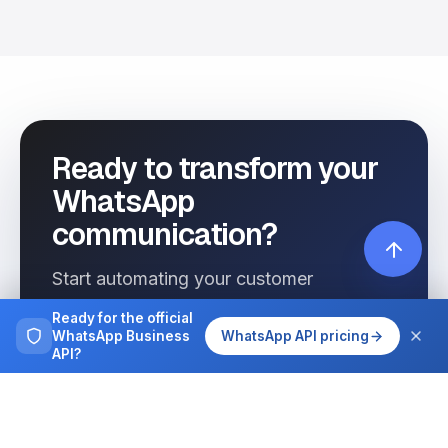
Ready to transform your
WhatsApp
communication?
Start automating your customer
interactions today with Wassenger.
Ready for the official
WhatsApp Business
WhatsApp API pricing
API?
Get started free
See pricing