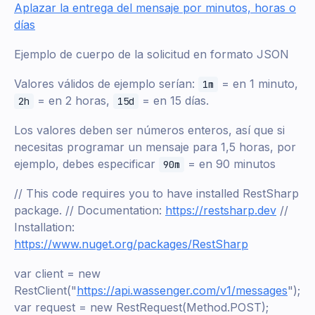
Aplazar la entrega del mensaje por minutos, horas o
días
Ejemplo de cuerpo de la solicitud en formato JSON
Valores válidos de ejemplo serían:
= en 1 minuto,
1m
= en 2 horas,
= en 15 días.
2h
15d
Los valores deben ser números enteros, así que si
necesitas programar un mensaje para 1,5 horas, por
ejemplo, debes especificar
= en 90 minutos
90m
// This code requires you to have installed RestSharp
package. // Documentation:
https://restsharp.dev
//
Installation:
https://www.nuget.org/packages/RestSharp
var client = new
RestClient("
https://api.wassenger.com/v1/messages
");
var request = new RestRequest(Method.POST);