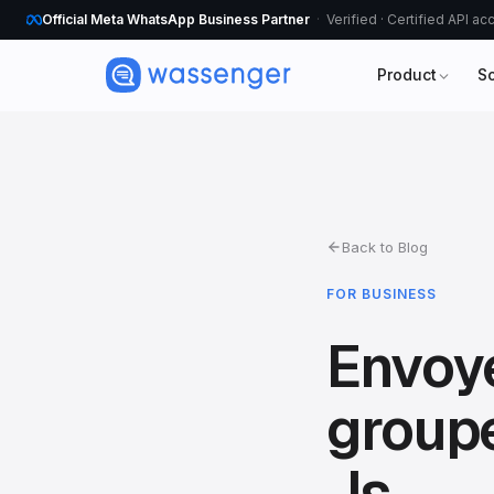
Official Meta WhatsApp Business Partner
Verified · Certified API a
Product
S
Back to Blog
FOR BUSINESS
Envoy
group
Js