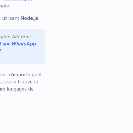
mple.
utilisant
Node.js
.
ution API pour
ut sur WhatsApp
!
ser n’importe quel
ssous se trouve le
urs langages de