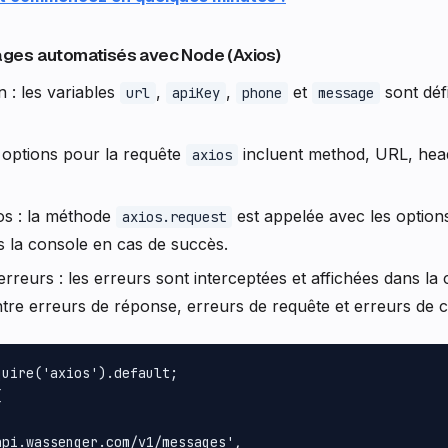
ges automatisés avec Node (Axios)
n : les variables
,
,
et
sont défi
url
apiKey
phone
message
s options pour la requête
incluent method, URL, head
axios
os : la méthode
est appelée avec les option
axios.request
s la console en cas de succès.
erreurs : les erreurs sont interceptées et affichées dans la
entre erreurs de réponse, erreurs de requête et erreurs de c
uire('axios').default;





pi.wassenger.com/v1/messages',
