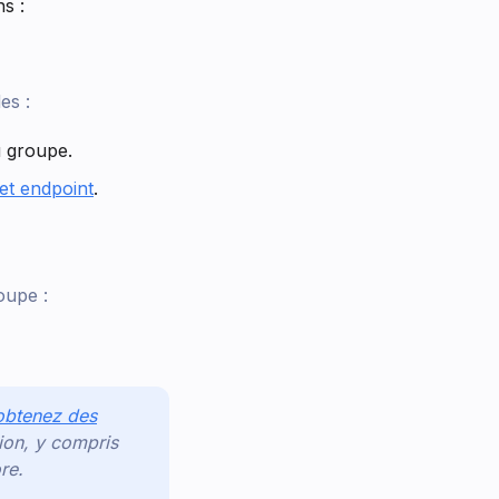
s :
es :
 groupe.
et endpoint
.
oupe :
 obtenez des
on, y compris
re.