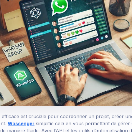
efficace est cruciale pour coordonner un projet, créer 
ent.
Wassenger
simplifie cela en vous permettant de gérer 
 manière fluide. Avec l’API et les outils d’automatisation 