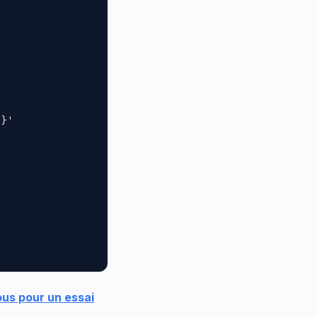
}'

ous pour un essai