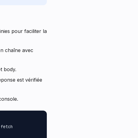
nies pour faciliter la
 en chaîne avec
t body.
éponse est vérifiée
console.
fetch
