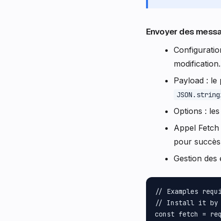
Envoyer des messa
Configuratio
modification.
Payload : le
JSON.string
Options : le
Appel Fetch 
pour succès,
Gestion des 
// Examples requ
// Install it by
const fetch = req