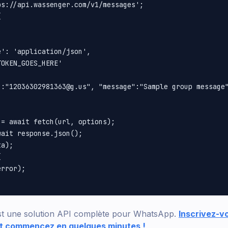
s://api.wassenger.com/v1/messages';





': 'application/json',

OKEN_GOES_HERE'

":"12036302981363@g.us", "message":"Sample group message"
= await fetch(url, options);

ait response.json();

a);



rror);

t une solution API complète pour WhatsApp.
Inscrivez-v
 et commencez en quelques minutes !