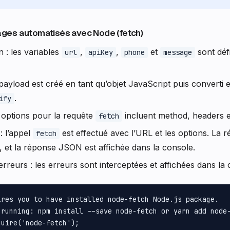
ges automatisés avec Node (fetch)
n : les variables
,
,
et
sont défi
url
apiKey
phone
message
 payload est créé en tant qu’objet JavaScript puis converti
.
ify
s options pour la requête
incluent method, headers e
fetch
: l’appel
est effectué avec l’URL et les options. La r
fetch
 et la réponse JSON est affichée dans la console.
erreurs : les erreurs sont interceptées et affichées dans la 
ires you to have installed node-fetch Node.js package.

 running: npm install --save node-fetch or yarn add node-
uire('node-fetch');
