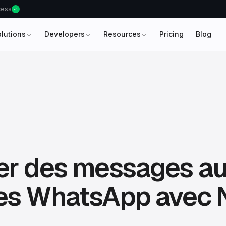
ccess
olutions
Developers
Resources
Pricing
Blog
er des messages a
es WhatsApp avec 