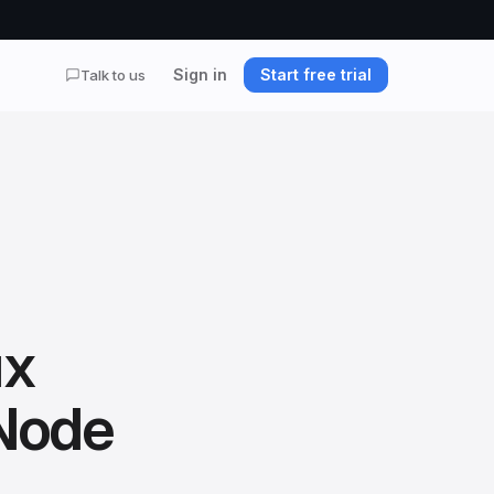
Sign in
Start free trial
Talk to us
ux
Node