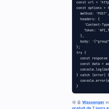
const url = 'http
const options = {
  method: 'POST',
  headers: {

    'Content-Type
    Token: 'API_T
  },

  body: '{"group
};

try {

  const response 
  const data = aw
  console.log(dat
} catch (error) {
  console.error(e
🤩 🤖
Wassenger
es
gratuit de 7 jours