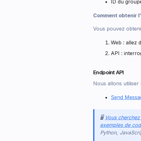
ID du group
Comment obtenir l
Vous pouvez obtenir
Web : allez
API : interr
Endpoint API
Nous allons utilise
Send Messa
🖥️
Vous cherchez u
exemples de code
Python, JavaScri