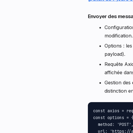
Envoyer des messa
Configuratio
modification.
Options : le
payload).
Requête Axi
affichée dan
Gestion des 
distinction 
const axios = req
const options = {
  method: 'POST',
  url: 'https://a