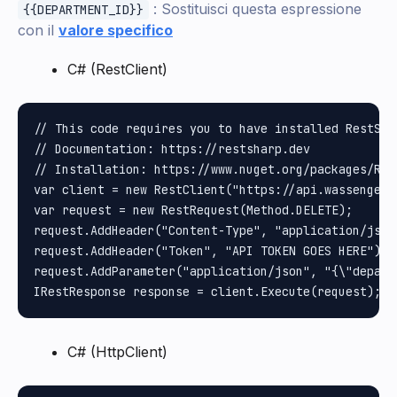
: Sostituisci questa espressione
{{DEPARTMENT_ID}}
con il
valore specifico
C# (RestClient)
// This code requires you to have installed RestShar
// Documentation: https://restsharp.dev

// Installation: https://www.nuget.org/packages/Rest
var client = new RestClient("https://api.wassenger.
var request = new RestRequest(Method.DELETE);

request.AddHeader("Content-Type", "application/json"
request.AddHeader("Token", "API TOKEN GOES HERE");

request.AddParameter("application/json", "{\"depart
C# (HttpClient)