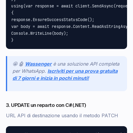
using(var response = await client.SendAsync(request)
{

response.EnsureSuccessStatusCode();

var body = await response.Content.ReadAsStringAsync(
Console.WriteLine(body);

🤩 🤖
Wassenger
è una soluzione API completa
per WhatsApp.
Iscriviti per una prova gratuita
di 7 giorni e inizia in pochi minuti!
3. UPDATE un reparto con C# (.NET)
URL API di destinazione usando il metodo PATCH