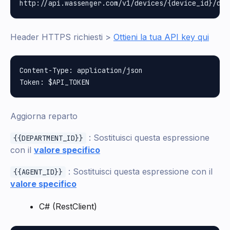
Header HTTPS richiesti >
Ottieni la tua API key qui
Content-Type: application/json

Aggiorna reparto
: Sostituisci questa espressione
{{DEPARTMENT_ID}}
con il
valore specifico
: Sostituisci questa espressione con il
{{AGENT_ID}}
valore specifico
C# (RestClient)