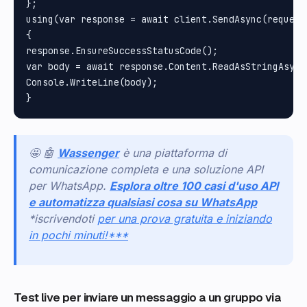
};

using(var response = await client.SendAsync(request)
{

response.EnsureSuccessStatusCode();

var body = await response.Content.ReadAsStringAsync(
Console.WriteLine(body);

🤩 🤖
Wassenger
è una piattaforma di
comunicazione completa e una soluzione API
per WhatsApp.
Esplora oltre 100 casi d'uso API
e automatizza qualsiasi cosa su WhatsApp
*iscrivendoti
per una prova gratuita e iniziando
in pochi minuti
!***
Test live per inviare un messaggio a un gruppo via