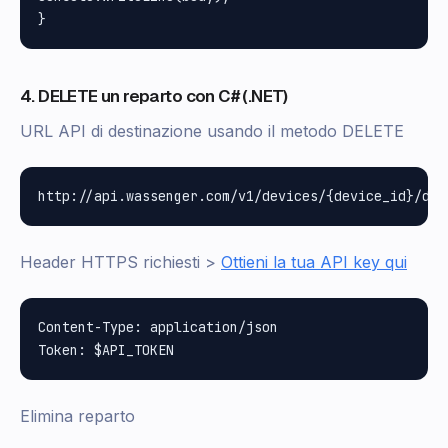
4. DELETE un reparto con C# (.NET)
URL API di destinazione usando il metodo DELETE
Header HTTPS richiesti >
Ottieni la tua API key qui
Content-Type: application/json

Elimina reparto