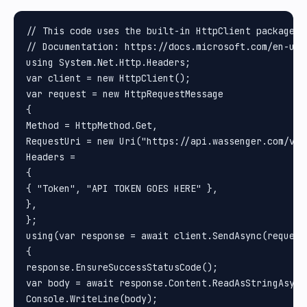
// This code uses the built-in HttpClient package i
// Documentation: https://docs.microsoft.com/en-us/
using System.Net.Http.Headers;

var client = new HttpClient();

var request = new HttpRequestMessage

{

Method = HttpMethod.Get, 

RequestUri = new Uri("https://api.wassenger.com/v1/
Headers =

{

{ "Token", "API TOKEN GOES HERE" }, 

}, 

};

using(var response = await client.SendAsync(request)
{

response.EnsureSuccessStatusCode();

var body = await response.Content.ReadAsStringAsync(
Console.WriteLine(body);
