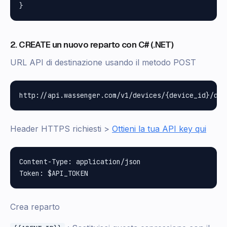
2. CREATE un nuovo reparto con C# (.NET)
URL API di destinazione usando il metodo POST
Header HTTPS richiesti >
Ottieni la tua API key qui
Content-Type: application/json

Crea reparto