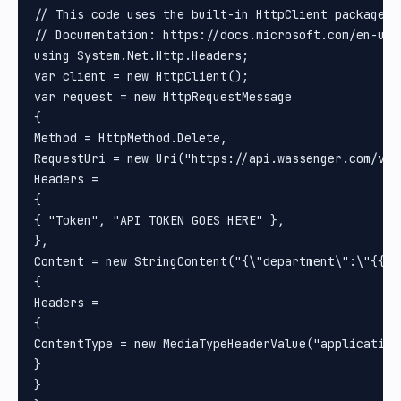
// This code uses the built-in HttpClient package i
// Documentation: https://docs.microsoft.com/en-us/
using System.Net.Http.Headers;

var client = new HttpClient();

var request = new HttpRequestMessage

{

Method = HttpMethod.Delete, 

RequestUri = new Uri("https://api.wassenger.com/v1/
Headers =

{

{ "Token", "API TOKEN GOES HERE" }, 

}, 

Content = new StringContent("{\"department\":\"{{DE
{

Headers =

{

ContentType = new MediaTypeHeaderValue("application/
}

}
