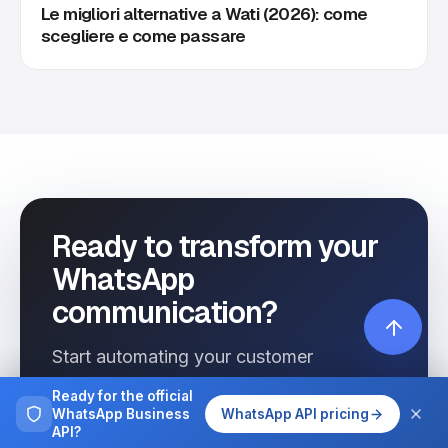
Le migliori alternative a Wati (2026): come
scegliere e come passare
Ready to transform your
WhatsApp
communication?
Start automating your customer
interactions today with Wassenger.
Ready for the official
WhatsApp Business
WhatsApp API pricing
API?