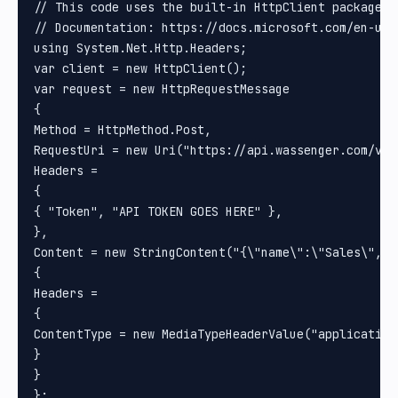
// This code uses the built-in HttpClient package i
// Documentation: https://docs.microsoft.com/en-us/
using System.Net.Http.Headers;

var client = new HttpClient();

var request = new HttpRequestMessage

{

Method = HttpMethod.Post, 

RequestUri = new Uri("https://api.wassenger.com/v1/
Headers =

{

{ "Token", "API TOKEN GOES HERE" }, 

}, 

Content = new StringContent("{\"name\":\"Sales\", \
{

Headers =

{

ContentType = new MediaTypeHeaderValue("application/
}

}

};
