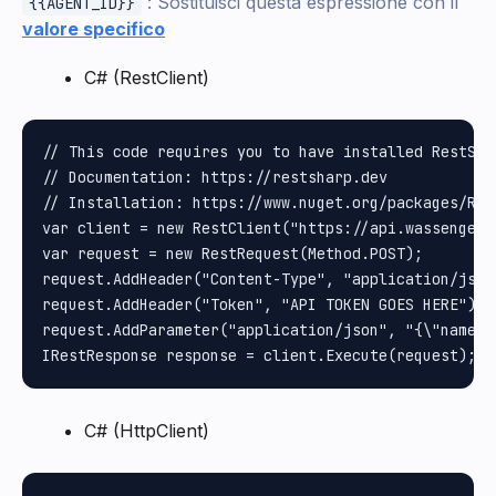
: Sostituisci questa espressione con il
{{AGENT_ID}}
valore specifico
C# (RestClient)
// This code requires you to have installed RestShar
// Documentation: https://restsharp.dev

// Installation: https://www.nuget.org/packages/Rest
var client = new RestClient("https://api.wassenger.
var request = new RestRequest(Method.POST);

request.AddHeader("Content-Type", "application/json"
request.AddHeader("Token", "API TOKEN GOES HERE");

request.AddParameter("application/json", "{\"name\"
C# (HttpClient)