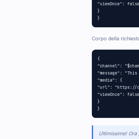
"viewOnce": false
}

Corpo della richie
{

"channel": "$chan
"message": "This 
"media": {

"url": "https://d
"viewOnce": false
}

Ultimissime! Ora 