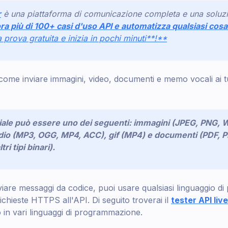
r
è una piattaforma di comunicazione completa e una soluz
ra più di 100+ casi d'uso API e automatizza qualsiasi co
 prova gratuita e inizia in pochi minuti**!**
come inviare immagini, video, documenti e memo vocali ai tu
iale può essere uno dei seguenti: immagini (JPEG, PNG, 
dio (MP3, OGG, MP4, ACC), gif (MP4) e documenti (PDF, 
ri tipi binari).
nviare messaggi da codice, puoi usare qualsiasi linguaggio 
richieste HTTPS all'API. Di seguito troverai il
tester API live
o in vari linguaggi di programmazione.