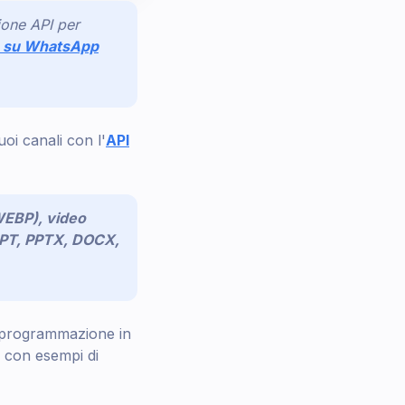
ione API per
sa su WhatsApp
oi canali con l'
API
WEBP), video
PPT, PPTX, DOCX,
di programmazione in
con esempi di