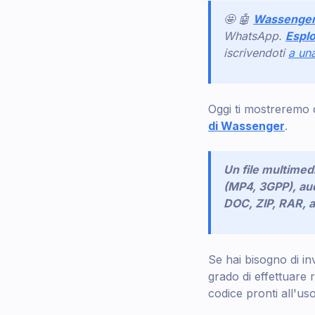
🤩 🤖
Wassenge
WhatsApp.
Esplo
iscrivendoti
a una
Oggi ti mostreremo 
di Wassenger
.
Un file multimed
(MP4, 3GPP), au
DOC, ZIP, RAR, alt
Se hai bisogno di i
grado di effettuare 
codice pronti all'us