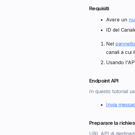
Requisiti
Avere un
nu
ID del Canal
Nel
pannell
canali a cui
Usando l'API,
Endpoint API
In questo tutorial u
Invia messag
Preparare la richie
URL API di destinaz