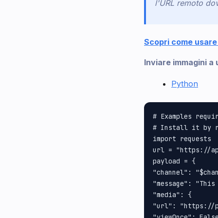
l'URL remoto dove
Scopri come usare 
Inviare immagini 
Python
# Examples requir
# Install it by r
import requests

url = "https://ap
payload = {

"channel": "$chan
"message": "This 
"media": {

"url": "https://p
"viewOnce": False