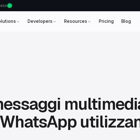
ccess
olutions
Developers
Resources
Pricing
Blog
messaggi multimedia
 WhatsApp utilizza