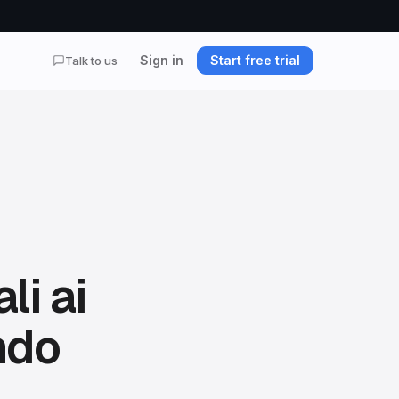
Sign in
Start free trial
Talk to us
li ai
ndo