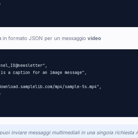


sta in formato JSON per un messaggio
video
nel_ID@newsletter", 

is a caption for an image message", 

ownload.samplelib.com/mp4/sample-5s.mp4", 



puoi inviare messaggi multimediali in una singola richiesta