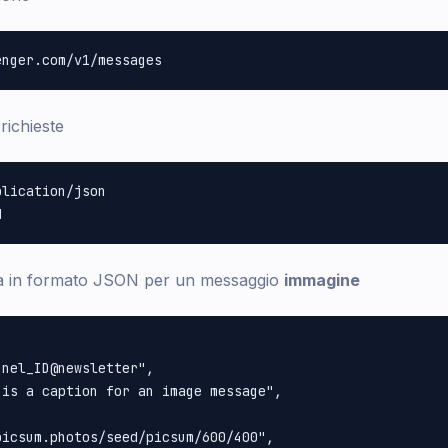
richieste
lication/json

sta in formato JSON per un messaggio
immagine
nel_ID@newsletter", 

is a caption for an image message", 

icsum.photos/seed/picsum/600/400", 
