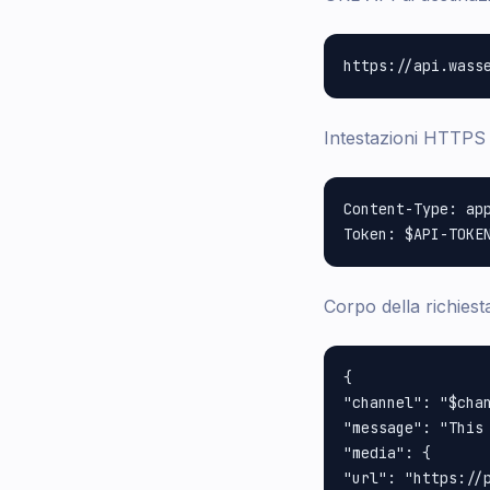
Intestazioni HTTPS 
Content-Type: app
Corpo della richie
{

"channel": "$chan
"message": "This 
"media": {

"url": "https://p