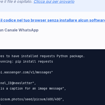
 il file è ospitato.
Clicca qui per provarlo
il codice nel tuo browser senza installare alcun softwar
a un Canale WhatsApp
es to have installed requests Python package.

unning: pip install requests

i.wassenger.com/v1/messages"

nel_ID@newsletter", 

is a caption for an image message", 

icsum.photos/seed/picsum/600/400", 


