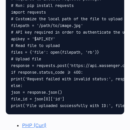
# Run: pip install requests

import requests

# Customize the local path of the file to upload

filepath = '/path/to/image.jpg'

# API key required in order to authenticate the uplo
apikey = '$API_KEY'

# Read file to upload

files = {'file': open(filepath, 'rb')}

# Upload file

response = requests.post('https://api.wassenger.com
if response.status_code >= 400:

print('Request failed with invalid status:', respons
else:

json = response.json()

file_id = json[0]['id']

PHP (Curl)