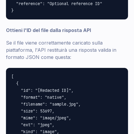
  "reference": "Optional reference ID"

Ottieni l'ID del file dalla risposta API
Se il file viene correttamente caricato sulla
piattaforma, l'API restituirà una risposta valida in
formato JSON come questa:
[

  {

    "id": "[Redacted ID]",

    "format": "native",

    "filename": "sample.jpg",

    "size": 53697,

    "mime": "image/jpeg",

    "ext": "jpeg",

    "kind": "image",
