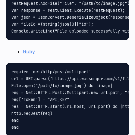
restRequest.AddFile("file", "/path/to/image.jpg");

var response = restClient.Execute(restRequest);

var json = JsonConvert.DeserializeObject(response.Co
var fileId =(string)json[0]["id"];

Ruby
require 'net/http/post/multipart'

url = URI.parse('https://api.wassenger.com/v1/files'
File.open("/path/to/image.jpg") do |image|

req = Net::HTTP::Post::Multipart.new url.path, "fil
req['Token'] = "API_KEY"

res = Net::HTTP.start(url.host, url.port) do |http|

http.request(req)

end
