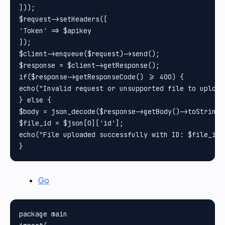
]));

$request->setHeaders([

'Token' => $apikey

]);

$client->enqueue($request)->send();

$response = $client->getResponse();

if($response->getResponseCode() >= 400) {

echo("Invalid request or unsupported file to upload"
} else {

$body = json_decode($response->getBody()->toString()
$file_id = $json[0]['id'];

echo("File uploaded successfully with ID: $file_id")
Go
package main
