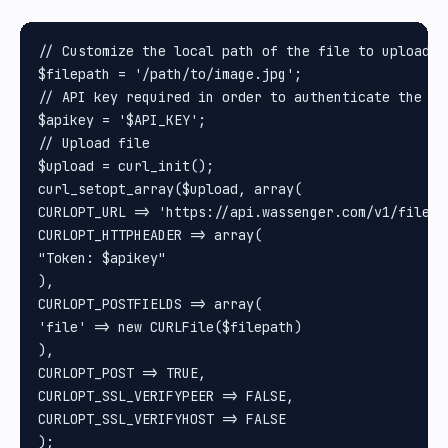
// Customize the local path of the file to upload

$filepath = '/path/to/image.jpg';

// API key required in order to authenticate the upl
$apikey = '$API_KEY';

// Upload file

$upload = curl_init();

curl_setopt_array($upload, array(

CURLOPT_URL => 'https://api.wassenger.com/v1/files',
CURLOPT_HTTPHEADER => array(

"Token: $apikey"

), 

CURLOPT_POSTFIELDS => array(

'file' => new CURLFile($filepath)

), 

CURLOPT_POST => TRUE, 

CURLOPT_SSL_VERIFYPEER => FALSE, 

CURLOPT_SSL_VERIFYHOST => FALSE

);
