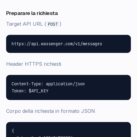
Preparare la richiesta
Target API URL (
)
POST
Header HTTPS richiesti
Content-Type: application/json

Corpo della richiesta in formato JSON
{
