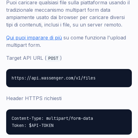
Puoi caricare qualsiasi file sulla piattaforma usando il
tradizionale meccanismo multipart form data
ampiamente usato dai browser per caricare diversi
tipi di contenuti, inclusi i file, su un server remoto.
Qui puoi imparare di più
su come funziona l'upload
multipart form.
Target API URL (
)
POST
Header HTTPS richiesti
Content-Type: multipart/form-data
