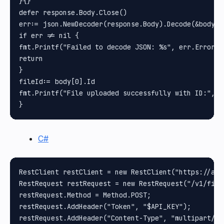
}{}

defer response.Body.Close()

err:= json.NewDecoder(response.Body).Decode(&body)

if err != nil {

fmt.Printf("Failed to decode JSON: %s", err.Error())
return

}

fileId:= body[0].Id

fmt.Printf("File uploaded successfully with ID:", fi
C#
RestClient restClient = new RestClient("https://api.
RestRequest restRequest = new RestRequest("/v1/files
restRequest.Method = Method.POST;

restRequest.AddHeader("Token", "$API_KEY");

restRequest.AddHeader("Content-Type", "multipart/for