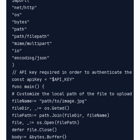
import(

"net/http"

"os"

"bytes"

"path"

"path/filepath"

"mime/multipart"

"io"

"encoding/json"

)

// API key required in order to authenticate the upl
const apiKey = "$API_KEY"

func main() {

# Customize the local path of the file to upload

fileName:= "path/to/image.jpg"

fileDir, _:= os.Getwd()

filePath:= path.Join(fileDir, fileName)

file, _:= os.Open(filePath)

defer file.Close()

body:= &bytes.Buffer{}
