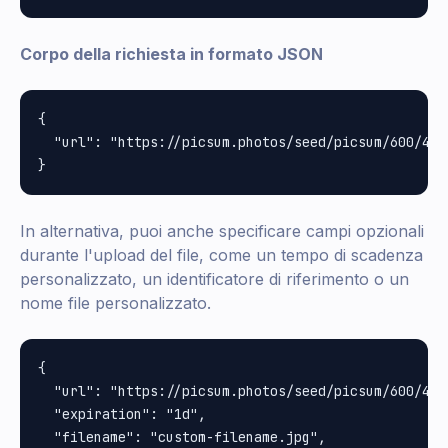
Corpo della richiesta in formato JSON
{

  "url": "https://picsum.photos/seed/picsum/600/400"
In alternativa, puoi anche specificare campi opzionali
durante l'upload del file, come un tempo di scadenza
personalizzato, un identificatore di riferimento o un
nome file personalizzato.
{

  "url": "https://picsum.photos/seed/picsum/600/400"
  "expiration": "1d",

  "filename": "custom-filename.jpg",
