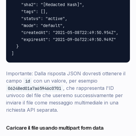
    "sha2": "[Redacted Hash]",

    "tags": [],

    "status": "active",

    "mode": "default",

    "createdAt": "2021-05-08T22:49:50.954Z",

    "expiresAt": "2021-09-06T22:49:50.949Z"

  }

Importante: Dalla risposta JSON dovresti ottenere il
campo
con un valore, per esempio
id
, che rappresenta l'ID
06248ed01a7a65946c0701
univoco del file che useremo successivamente per
inviare il file come messaggio multimediale in una
richiesta API separata.
Caricare il file usando multipart form data