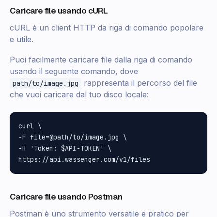
Caricare file usando cURL
cURL è un client HTTP da riga di comando popolare
e utile.
Puoi facilmente caricare file dalla riga di comando
usando il seguente comando, dove
rappresenta il percorso del file
path/to/image.jpg
che vuoi caricare dal tuo disco locale:
curl \

-F file=@path/to/image.jpg \

-H 'Token: $API-TOKEN' \

Caricare file usando Postman
Postman è uno strumento versatile e pratico per