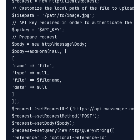
$request = new http\Client\Request;

// Customize the local path of the file to upload

$filepath = '/path/to/image.jpg';

// API key required in order to authenticate the upl
$apikey = '$API_KEY';

// Prepare request

$body = new http\Message\Body;

$body->addForm(null, [

[

'name' => 'file', 

'type' => null, 

'file' => $filename, 

'data' => null

]

]);

$request->setRequestUrl('https://api.wassenger.com/v
$request->setRequestMethod('POST');

$request->setBody($body);

$request->setQuery(new http\QueryString([

'reference' => 'optional-reference-id'
