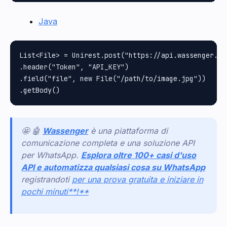
Java
List<File> = Unirest.post("https://api.wassenger.com
.header("Token", "API_KEY")

.field("file", new File("/path/to/image.jpg"))

🤩 🤖
Wassenger
è una piattaforma di
comunicazione completa e una soluzione API
per WhatsApp.
Esplora oltre 100+ casi d'uso
API e automatizza qualsiasi cosa su WhatsApp
registrandoti
per una prova gratuita e iniziare in
pochi minuti**!**