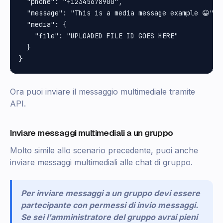
  "phone": "+12345678900",

  "message": "This is a media message example 😀",

  "media": {

    "file": "UPLOADED FILE ID GOES HERE"

  }

Ora puoi inviare il messaggio multimediale tramite
API.
Inviare messaggi multimediali a un gruppo
Molto simile allo scenario precedente, puoi anche
inviare messaggi multimediali alle chat di gruppo.
Per inviare messaggi a un gruppo devi essere
partecipante con permessi di invio messaggi.
Se sei l'amministratore del gruppo avrai pieni