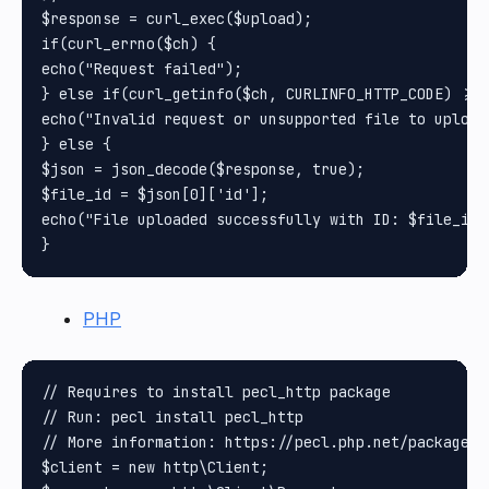
$response = curl_exec($upload);

if(curl_errno($ch) {

echo("Request failed");

} else if(curl_getinfo($ch, CURLINFO_HTTP_CODE) >= 4
echo("Invalid request or unsupported file to upload"
} else {

$json = json_decode($response, true);

$file_id = $json[0]['id'];

echo("File uploaded successfully with ID: $file_id")
PHP
// Requires to install pecl_http package

// Run: pecl install pecl_http

// More information: https://pecl.php.net/package/pe
$client = new http\Client;
