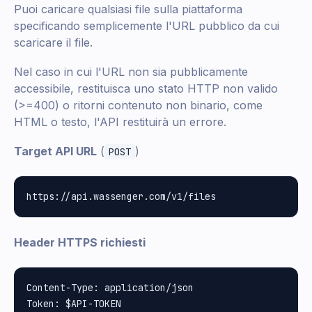
Puoi caricare qualsiasi file sulla piattaforma
specificando semplicemente l'URL pubblico da cui
scaricare il file.
Nel caso in cui l'URL non sia pubblicamente
accessibile, restituisca uno stato HTTP non valido
(>=400) o ritorni contenuto non binario, come
HTML o testo, l'API restituirà un errore.
Target API URL
(
)
POST
Header HTTPS richiesti
Content-Type: application/json
