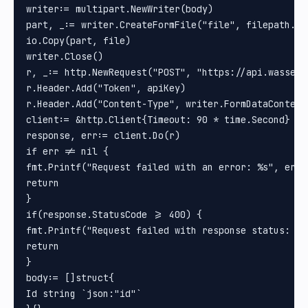
writer:= multipart.NewWriter(body)

part, _:= writer.CreateFormFile("file", filepath.Bas
io.Copy(part, file)

writer.Close()

r, _:= http.NewRequest("POST", "https://api.wasseng
r.Header.Add("Token", apiKey)

r.Header.Add("Content-Type", writer.FormDataContentT
client:= &http.Client{Timeout: 90 * time.Second}

response, err:= client.Do(r)

if err != nil {

fmt.Printf("Request failed with an error: %s", err.E
return

}

if(response.StatusCode >= 400) {

fmt.Printf("Request failed with response status: %d
return

}

body:= []struct{

Id string `json:"id"`
