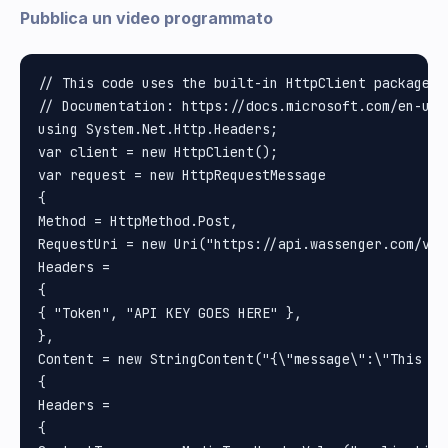
Pubblica un video programmato
// This code uses the built-in HttpClient package i
// Documentation: https://docs.microsoft.com/en-us/
using System.Net.Http.Headers;

var client = new HttpClient();

var request = new HttpRequestMessage

{

Method = HttpMethod.Post, 

RequestUri = new Uri("https://api.wassenger.com/v1/
Headers =

{

{ "Token", "API KEY GOES HERE" }, 

}, 

Content = new StringContent("{\"message\":\"This is
{

Headers =

{
