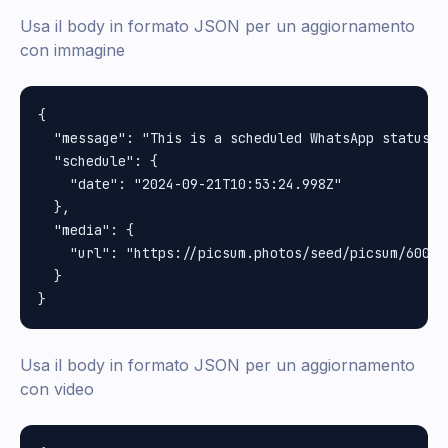
Usa il body in formato JSON per un aggiornamento
con immagine
{

  "message": "This is a scheduled WhatsApp status u
  "schedule": {

    "date": "2024-09-21T10:53:24.998Z"

  },

  "media": {

    "url": "https://picsum.photos/seed/picsum/600/40
  }

Usa il body in formato JSON per un aggiornamento
con video