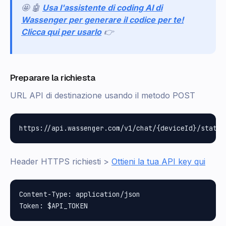
🤩 🤖
Usa l'assistente di coding AI di
Wassenger per generare il codice per te!
Clicca qui per usarlo
👉
Preparare la richiesta
URL API di destinazione usando il metodo POST
Header HTTPS richiesti >
Ottieni la tua API key qui
Content-Type: application/json
