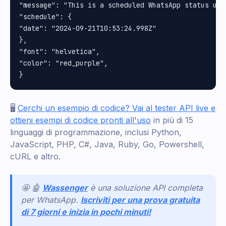
"message": "This is a scheduled WhatsApp status upd
"schedule": {

"date": "2024-09-21T10:53:24.998Z"

}, 

"font": "helvetica", 

"color": "red_purple", 

🖥️
Cerchi un esempio di codice? Vai al tester API live e
ottieni esempi di codice pronti all'uso
in più di 15
linguaggi di programmazione, inclusi Python,
JavaScript, PHP, C#, Java, Ruby, Go, Powershell,
cURL e altro.
🤩 🤖
Wassenger
è una soluzione API completa
per WhatsApp.
Iscriviti per una prova gratuita
di 7 giorni e inizia in pochi minuti!