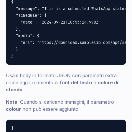
{

  "message": "This is a scheduled WhatsApp status u
  "schedule": {

    "date": "2024-09-21T10:53:24.998Z"

  },

  "media": {

    "url": "https://download.samplelib.com/mp4/sampl
  }

Usa il body in formato JSON con parametri extra
come aggiornamento di
font del testo
o
colore di
sfondo
Nota
: Quando si caricano immagini, il parametro
colour
non può essere aggiunto
{
