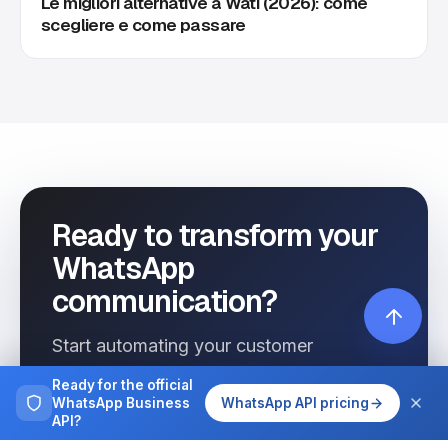
Le migliori alternative a Wati (2026): come
scegliere e come passare
Ready to transform your
WhatsApp
communication?
Start automating your customer
interactions today with Wassenger.
Ready for the official
WhatsApp Business
WhatsApp API pricing
API?
Get started free