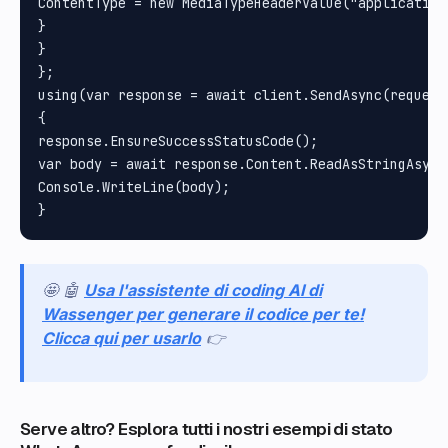
ContentType = new MediaTypeHeaderValue("application/
}

}

};

using(var response = await client.SendAsync(request)
{

response.EnsureSuccessStatusCode();

var body = await response.Content.ReadAsStringAsync(
Console.WriteLine(body);

🤩 🤖
Usa l'assistente di coding AI di
Wassenger per generare il codice per te!
Clicca qui per usarlo
👉
Serve altro? Esplora tutti i nostri esempi di stato