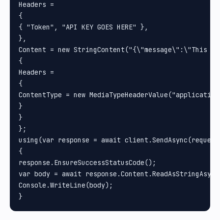
Headers =

{

{ "Token", "API KEY GOES HERE" }, 

}, 

Content = new StringContent("{\"message\":\"This is
{

Headers =

{

ContentType = new MediaTypeHeaderValue("application/
}

}

};

using(var response = await client.SendAsync(request)
{

response.EnsureSuccessStatusCode();

var body = await response.Content.ReadAsStringAsync(
Console.WriteLine(body);
