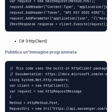
var request = new RestRequest(Method.POST);

request.AddHeader("Content-Type", "application/json"
request.AddHeader("Token", "API KEY GOES HERE");

request.AddParameter("application/json", "{\"messag
C# (HttpClient)
Pubblica un'immagine programmata
// This code uses the built-in HttpClient package i
// Documentation: https://docs.microsoft.com/en-us/
using System.Net.Http.Headers;

var client = new HttpClient();

var request = new HttpRequestMessage

{

Method = HttpMethod.Post, 

RequestUri = new Uri("https://api.wassenger.com/v1/