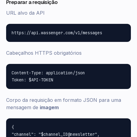
Preparar a requisição
URL alvo da API
Cabeçalhos HTTPS obrigatórios
Content-Type: application/json

Corpo da requisição em formato JSON para uma
mensagem de
imagem
{

"channel": "$channel_ID@newsletter", 
