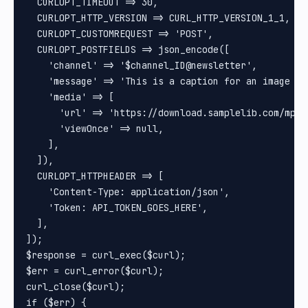
  CURLOPT_TIMEOUT => 30,

  CURLOPT_HTTP_VERSION => CURL_HTTP_VERSION_1_1,

  CURLOPT_CUSTOMREQUEST => 'POST',

  CURLOPT_POSTFIELDS => json_encode([

    'channel' => '$channel_ID@newsletter',

    'message' => 'This is a caption for an image mes
    'media' => [

      'url' => 'https://download.samplelib.com/mp4/s
      'viewOnce' => null,

    ],

  ]),

  CURLOPT_HTTPHEADER => [

    'Content-Type: application/json',

    'Token: API_TOKEN_GOES_HERE',

  ],

]);

$response = curl_exec($curl);

$err = curl_error($curl);

curl_close($curl);

if ($err) {
