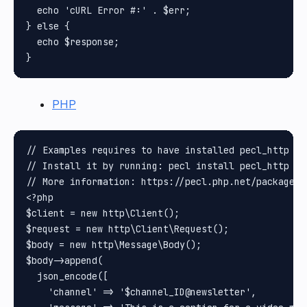
  echo 'cURL Error #:' . $err;

} else {

  echo $response;

PHP
// Examples requires to have installed pecl_http pa
// Install it by running: pecl install pecl_http

// More information: https://pecl.php.net/package/pe
<?php

$client = new http\Client();

$request = new http\Client\Request();

$body = new http\Message\Body();

$body->append(

  json_encode([

    'channel' => '$channel_ID@newsletter',
