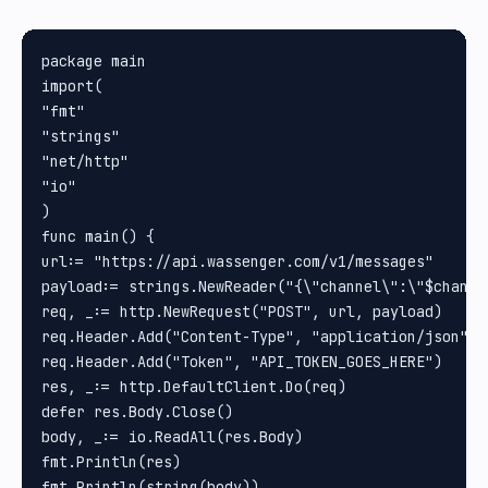
package main

import(

"fmt"

"strings"

"net/http"

"io"

)

func main() {

url:= "https://api.wassenger.com/v1/messages"

payload:= strings.NewReader("{\"channel\":\"$channe
req, _:= http.NewRequest("POST", url, payload)

req.Header.Add("Content-Type", "application/json")

req.Header.Add("Token", "API_TOKEN_GOES_HERE")

res, _:= http.DefaultClient.Do(req)

defer res.Body.Close()

body, _:= io.ReadAll(res.Body)

fmt.Println(res)

fmt.Println(string(body))
