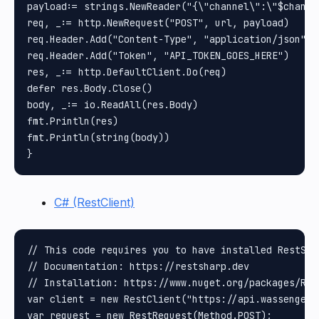
payload:= strings.NewReader("{\"channel\":\"$channe
req, _:= http.NewRequest("POST", url, payload)

req.Header.Add("Content-Type", "application/json")

req.Header.Add("Token", "API_TOKEN_GOES_HERE")

res, _:= http.DefaultClient.Do(req)

defer res.Body.Close()

body, _:= io.ReadAll(res.Body)

fmt.Println(res)

fmt.Println(string(body))

C# (RestClient)
// This code requires you to have installed RestShar
// Documentation: https://restsharp.dev

// Installation: https://www.nuget.org/packages/Rest
var client = new RestClient("https://api.wassenger.
var request = new RestRequest(Method.POST);
