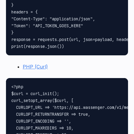
}

headers = {

"Content-Type": "application/json", 

"Token": "API_TOKEN_GOES_HERE"

}

response = requests.post(url, json=payload, headers=
PHP (Curl)
<?php

$curl = curl_init();

curl_setopt_array($curl, [

  CURLOPT_URL => 'https://api.wassenger.com/v1/messa
  CURLOPT_RETURNTRANSFER => true,

  CURLOPT_ENCODING => '',

  CURLOPT_MAXREDIRS => 10,
