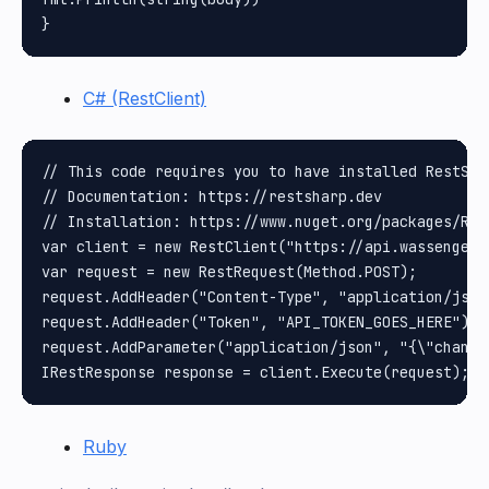
C# (RestClient)
// This code requires you to have installed RestShar
// Documentation: https://restsharp.dev

// Installation: https://www.nuget.org/packages/Rest
var client = new RestClient("https://api.wassenger.
var request = new RestRequest(Method.POST);

request.AddHeader("Content-Type", "application/json"
request.AddHeader("Token", "API_TOKEN_GOES_HERE");

request.AddParameter("application/json", "{\"channe
Ruby