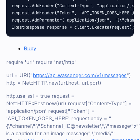
request.AddHeader("Content-Type", "application/json"
request.AddHeader("Token", "API_TOKEN_GOES_HERE");

request.AddParameter("application/json", "{\"channe
Ruby
require 'uri' require 'net/http'
url = URI("
https://api.wassenger.com/v1/messages
")
http = Net::HTTP.new(url.host, url.port)
http.use_ssl = true request =
Net::HTTP::Post.new(url) request["Content-Type"] =
'application/json' request["Token"] =
'API_TOKEN_GOES_HERE' request.body = "
{\"channel\":\"$channel_ID@newsletter\",\"message\":\"
is a caption for an image message\",\"media\":