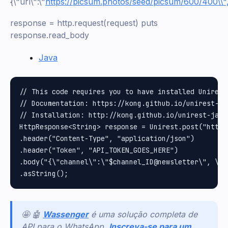
{\"url\":\"
https://picsum.photos/seed/picsum/600/400\\",
response = http.request(request) puts
response.read_body
Java
// This code requires you to have installed Unirest 
// Documentation: https://kong.github.io/unirest-jav
// Installation: http://kong.github.io/unirest-java/
HttpResponse<String> response = Unirest.post("https
.header("Content-Type", "application/json")

.header("Token", "API_TOKEN_GOES_HERE")

.body("{\"channel\":\"$channel_ID@newsletter\", \"m
🤩 🤖
Wassenger
é uma solução completa de
API para o WhatsApp.
Inscreva-se para um