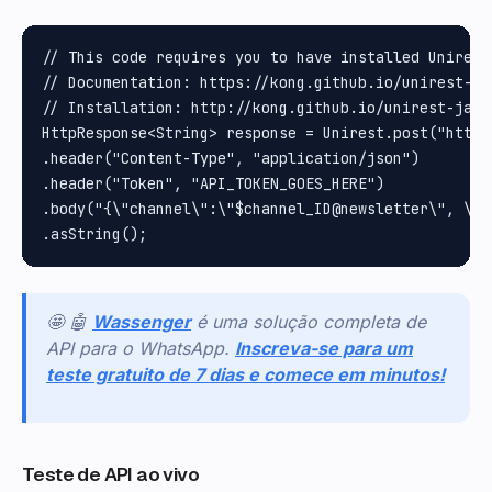
// This code requires you to have installed Unirest 
// Documentation: https://kong.github.io/unirest-jav
// Installation: http://kong.github.io/unirest-java/
HttpResponse<String> response = Unirest.post("https
.header("Content-Type", "application/json")

.header("Token", "API_TOKEN_GOES_HERE")

.body("{\"channel\":\"$channel_ID@newsletter\", \"m
🤩 🤖
Wassenger
é uma solução completa de
API para o WhatsApp.
Inscreva-se para um
teste gratuito de 7 dias e comece em minutos!
Teste de API ao vivo