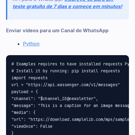
teste gratuito de 7 dias e comece em minutos!
Enviar vídeos para um Canal do WhatsApp
Python
# Examples requires to have installed requests Pytho
# Install it by running: pip install requests

import requests

url = "https://api.wassenger.com/v1/messages"

payload = {

"channel": "$channel_ID@newsletter", 

"message": "This is a caption for an image message",
"media": {

"url": "https://download.samplelib.com/mp4/sample-5s
"viewOnce": False

}
