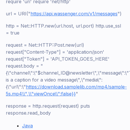
require 'uri' require 'net/http'
url = URI("
https://api.wassenger.com/v1/messages
")
http = Net::HTTP.new(url.host, url.port) http.use_ssl
= true
request = Net::HTTP::Post.new(url)
request["Content-Type"] = 'application/json'
request["Token"] = 'API_TOKEN_GOES_HERE'
request.body = "
{\"channel\":\"$channel_ID@newsletter\",\"message\":\"
is a caption for a video message\",\"media\":
{\"url\":\"
https://download.samplelib.com/mp4/sample-
5s.mp4\\",\\"viewOnce\\":false}}
"
response = http.request(request) puts
response.read_body
Java