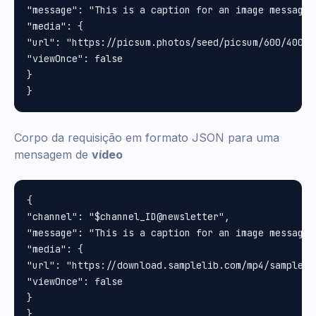
"message": "This is a caption for an image message",
"media": {

"url": "https://picsum.photos/seed/picsum/600/400", 
"viewOnce": false

}

Corpo da requisição em formato JSON para uma
mensagem de
vídeo
{

"channel": "$channel_ID@newsletter", 

"message": "This is a caption for an image message",
"media": {

"url": "https://download.samplelib.com/mp4/sample-5s
"viewOnce": false

}
