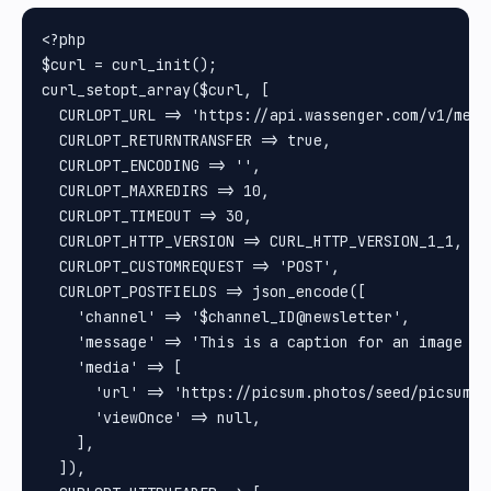
<?php

$curl = curl_init();

curl_setopt_array($curl, [

  CURLOPT_URL => 'https://api.wassenger.com/v1/messa
  CURLOPT_RETURNTRANSFER => true,

  CURLOPT_ENCODING => '',

  CURLOPT_MAXREDIRS => 10,

  CURLOPT_TIMEOUT => 30,

  CURLOPT_HTTP_VERSION => CURL_HTTP_VERSION_1_1,

  CURLOPT_CUSTOMREQUEST => 'POST',

  CURLOPT_POSTFIELDS => json_encode([

    'channel' => '$channel_ID@newsletter',

    'message' => 'This is a caption for an image mes
    'media' => [

      'url' => 'https://picsum.photos/seed/picsum/60
      'viewOnce' => null,

    ],

  ]),
