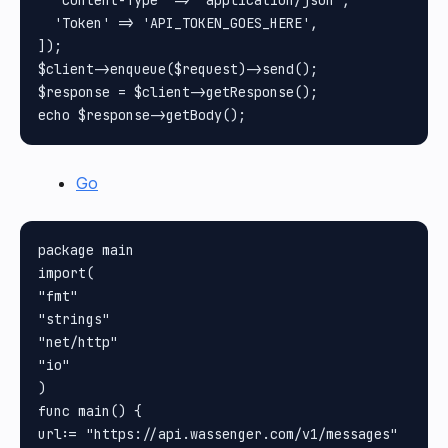
  'Content-Type' => 'application/json',

  'Token' => 'API_TOKEN_GOES_HERE',

]);

$client->enqueue($request)->send();

$response = $client->getResponse();

Go
package main

import(

"fmt"

"strings"

"net/http"

"io"

)

func main() {

url:= "https://api.wassenger.com/v1/messages"
