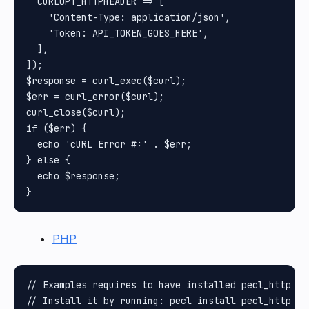
  CURLOPT_HTTPHEADER => [

    'Content-Type: application/json',

    'Token: API_TOKEN_GOES_HERE',

  ],

]);

$response = curl_exec($curl);

$err = curl_error($curl);

curl_close($curl);

if ($err) {

  echo 'cURL Error #:' . $err;

} else {

  echo $response;

PHP
// Examples requires to have installed pecl_http pa
// Install it by running: pecl install pecl_http
