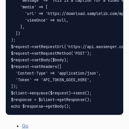
    'message' => 'This is a caption for a video mess
    'media' => [

      'url' => 'https://download.samplelib.com/mp4/s
      'viewOnce' => null,

    ],

  ])

);

$request->setRequestUrl('https://api.wassenger.com/v
$request->setRequestMethod('POST');

$request->setBody($body);

$request->setHeaders([

  'Content-Type' => 'application/json',

  'Token' => 'API_TOKEN_GOES_HERE',

]);

$client->enqueue($request)->send();

$response = $client->getResponse();

Go