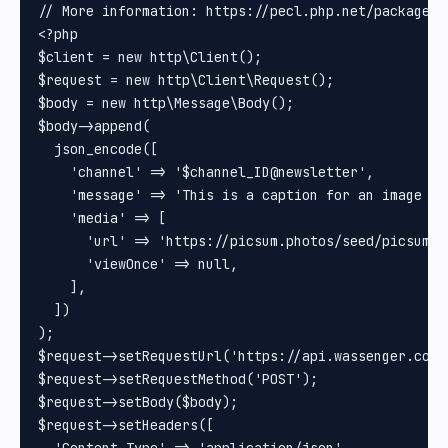
// More information: https://pecl.php.net/package/pe
<?php

$client = new http\Client();

$request = new http\Client\Request();

$body = new http\Message\Body();

$body->append(

  json_encode([

    'channel' => '$channel_ID@newsletter',

    'message' => 'This is a caption for an image mes
    'media' => [

      'url' => 'https://picsum.photos/seed/picsum/60
      'viewOnce' => null,

    ],

  ])

);

$request->setRequestUrl('https://api.wassenger.com/v
$request->setRequestMethod('POST');

$request->setBody($body);

$request->setHeaders([
