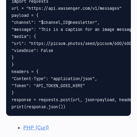
import requests

url = "https://api.wassenger.com/v1/messages"

payload = {

"channel": "$channel_ID@newsletter", 

"message": "This is a caption for an image message",
"media": {

"url": "https://picsum.photos/seed/picsum/600/400", 
"viewOnce": False

}

}

headers = {

"Content-Type": "application/json", 

"Token": "API_TOKEN_GOES_HERE"

}

response = requests.post(url, json=payload, headers=
PHP (Curl)