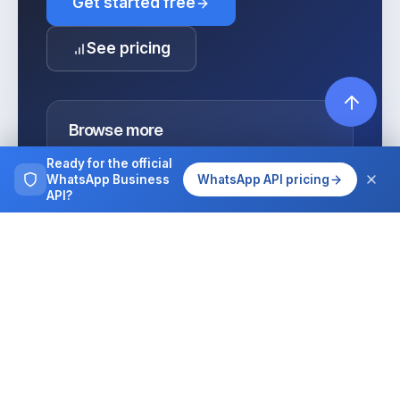
Get started free
See pricing
Browse more
Tutorials, guides and case studies on
Ready for the official
running WhatsApp at team scale.
WhatsApp Business
WhatsApp API pricing
API?
All articles
Integrations
MCP for AI agents