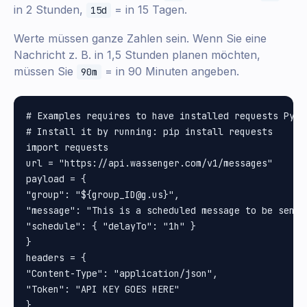
in 2 Stunden,
= in 15 Tagen.
15d
Werte müssen ganze Zahlen sein. Wenn Sie eine
Nachricht z. B. in 1,5 Stunden planen möchten,
müssen Sie
= in 90 Minuten angeben.
90m
# Examples requires to have installed requests Pytho
# Install it by running: pip install requests

import requests

url = "https://api.wassenger.com/v1/messages"

payload = {

"group": "${group_ID@g.us}", 

"message": "This is a scheduled message to be sent 
"schedule": { "delayTo": "1h" }

}

headers = {

"Content-Type": "application/json", 

"Token": "API KEY GOES HERE"

}
