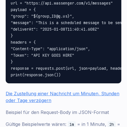
url = "https://api.wassenger.com/v1/messages"

payload = {

"group": "${group_ID@g.us}", 

"message": "This is a scheduled message to be sent 
"deliverAt": "2025-01-08T11:40:41.608Z"

}

headers = {

"Content-Type": "application/json", 

"Token": "API KEY GOES HERE"

}

response = requests.post(url, json=payload, headers=
Die Zustellung einer Nachricht um Minuten, Stunden
oder Tage verzögern
Beispiel für den Request-Body im JSON-Format
Gültige Beispielwerte wären:
= in 1 Minute,
=
1m
2h