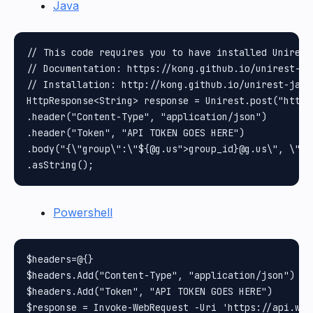
Java
// This code requires you to have installed Unirest 
// Documentation: https://kong.github.io/unirest-jav
// Installation: http://kong.github.io/unirest-java/
HttpResponse<String> response = Unirest.post("https
.header("Content-Type", "application/json")

.header("Token", "API TOKEN GOES HERE")

.body("{\"group\":\"${@g.us">group_id}@g.us\", \"me
Powershell
$headers=@{}

$headers.Add("Content-Type", "application/json")

$headers.Add("Token", "API TOKEN GOES HERE")
