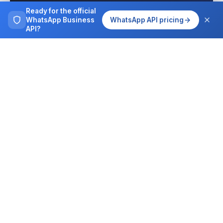
interactions today with Wassenger.
Ready for the official
WhatsApp Business
WhatsApp API pricing
API?
Get started free
See pricing
Browse more
Tutorials, guides and case studies on
running WhatsApp at team scale.
All articles
Integrations
MCP for AI agents