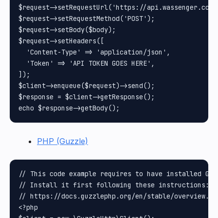
$request->setRequestUrl('https://api.wassenger.com/v
$request->setRequestMethod('POST');

$request->setBody($body);

$request->setHeaders([

  'Content-Type' => 'application/json',

  'Token' => 'API TOKEN GOES HERE',

]);

$client->enqueue($request)->send();

$response = $client->getResponse();

PHP (Guzzle)
// This code example requires to have installed Guz
// Install it first following these instructions:

// https://docs.guzzlephp.org/en/stable/overview.htm
<?php
