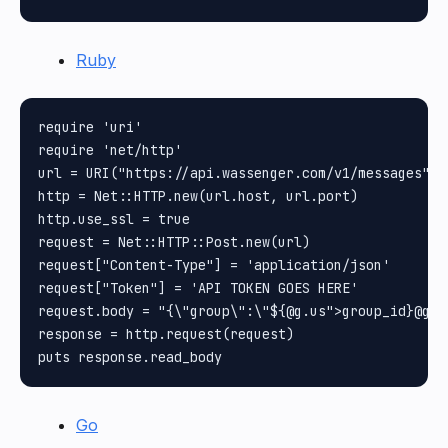
Ruby
require 'uri'

require 'net/http'

url = URI("https://api.wassenger.com/v1/messages")

http = Net::HTTP.new(url.host, url.port)

http.use_ssl = true

request = Net::HTTP::Post.new(url)

request["Content-Type"] = 'application/json'

request["Token"] = 'API TOKEN GOES HERE'

request.body = "{\"group\":\"${@g.us">group_id}@g.u
response = http.request(request)

Go