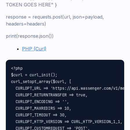
TOKEN GOES HERE" }
response = requests.post(url, json=payload,
headers=headers)
print(response.json())
PHP (Curl)
<?php

$curl = curl_init();

curl_setopt_array($curl, [

  CURLOPT_URL => 'https://api.wassenger.com/v1/messa
  CURLOPT_RETURNTRANSFER => true,

  CURLOPT_ENCODING => '',

  CURLOPT_MAXREDIRS => 10,

  CURLOPT_TIMEOUT => 30,

  CURLOPT_HTTP_VERSION => CURL_HTTP_VERSION_1_1,

  CURLOPT_CUSTOMREQUEST => 'POST',
