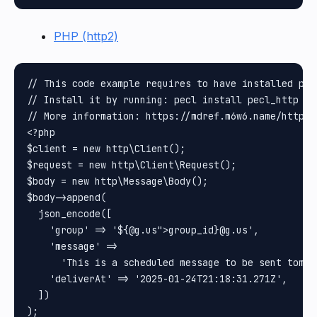
PHP (http2)
// This code example requires to have installed pec
// Install it by running: pecl install pecl_http

// More information: https://mdref.m6w6.name/http

<?php

$client = new http\Client();

$request = new http\Client\Request();

$body = new http\Message\Body();

$body->append(

  json_encode([

    'group' => '${@g.us">group_id}@g.us',

    'message' =>

      'This is a scheduled message to be sent tomor
    'deliverAt' => '2025-01-24T21:18:31.271Z',

  ])

);
