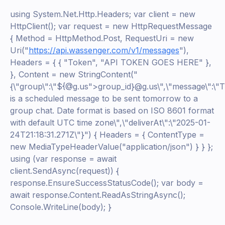
using System.Net.Http.Headers; var client = new
HttpClient(); var request = new HttpRequestMessage
{ Method = HttpMethod.Post, RequestUri = new
Uri("
https://api.wassenger.com/v1/messages
"),
Headers = { { "Token", "API TOKEN GOES HERE" },
}, Content = new StringContent("
{\"group\":\"${@g.us">group_id}@g.us\",\"message\":\"T
is a scheduled message to be sent tomorrow to a
group chat. Date format is based on ISO 8601 format
with default UTC time zone\",\"deliverAt\":\"2025-01-
24T21:18:31.271Z\"}") { Headers = { ContentType =
new MediaTypeHeaderValue("application/json") } } };
using (var response = await
client.SendAsync(request)) {
response.EnsureSuccessStatusCode(); var body =
await response.Content.ReadAsStringAsync();
Console.WriteLine(body); }