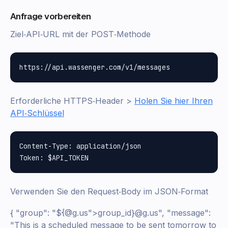
Anfrage vorbereiten
Ziel‑API‑URL mit der POST‑Methode
Erforderliche HTTPS‑Header >
Holen Sie hier Ihren
API‑Schlüssel
Content-Type: application/json

Verwenden Sie den Request‑Body im JSON‑Format
{ "group": "${@g.us">group_id}@g.us", "message":
"This is a scheduled message to be sent tomorrow to