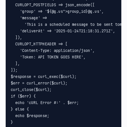
  CURLOPT_POSTFIELDS => json_encode([

    'group' => '${@g.us">group_id}@g.us',

    'message' =>

      'This is a scheduled message to be sent tomor
    'deliverAt' => '2025-01-24T21:18:31.271Z',

  ]),

  CURLOPT_HTTPHEADER => [

    'Content-Type: application/json',

    'Token: API TOKEN GOES HERE',

  ],

]);

$response = curl_exec($curl);

$err = curl_error($curl);

curl_close($curl);

if ($err) {

  echo 'cURL Error #:' . $err;

} else {

  echo $response;
