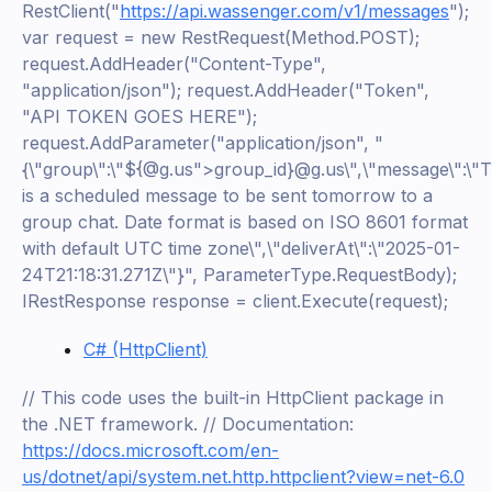
RestClient("
https://api.wassenger.com/v1/messages
");
var request = new RestRequest(Method.POST);
request.AddHeader("Content-Type",
"application/json"); request.AddHeader("Token",
"API TOKEN GOES HERE");
request.AddParameter("application/json", "
{\"group\":\"${@g.us">group_id}@g.us\",\"message\":\"T
is a scheduled message to be sent tomorrow to a
group chat. Date format is based on ISO 8601 format
with default UTC time zone\",\"deliverAt\":\"2025-01-
24T21:18:31.271Z\"}", ParameterType.RequestBody);
IRestResponse response = client.Execute(request);
C# (HttpClient)
// This code uses the built-in HttpClient package in
the .NET framework. // Documentation:
https://docs.microsoft.com/en-
us/dotnet/api/system.net.http.httpclient?view=net-6.0