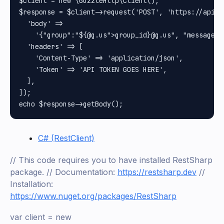
$client = new \GuzzleHttp\Client();

$response = $client->request('POST', 'https://api.w
  'body' =>

    '{"group":"${@g.us">group_id}@g.us", "message":
  'headers' => [

    'Content-Type' => 'application/json',

    'Token' => 'API TOKEN GOES HERE',

  ],

]);

C# (RestClient)
// This code requires you to have installed RestSharp
package. // Documentation:
https://restsharp.dev
//
Installation:
https://www.nuget.org/packages/RestSharp
var client = new