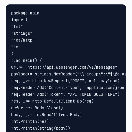
package main

import(

"fmt"

"strings"

"net/http"

"io"

)

func main() {

url:= "https://api.wassenger.com/v1/messages"

payload:= strings.NewReader("{\"group\":\"${@g.us">
req, _:= http.NewRequest("POST", url, payload)

req.Header.Add("Content-Type", "application/json")

req.Header.Add("Token", "API TOKEN GOES HERE")

res, _:= http.DefaultClient.Do(req)

defer res.Body.Close()

body, _:= io.ReadAll(res.Body)

fmt.Println(res)

fmt.Println(string(body))
