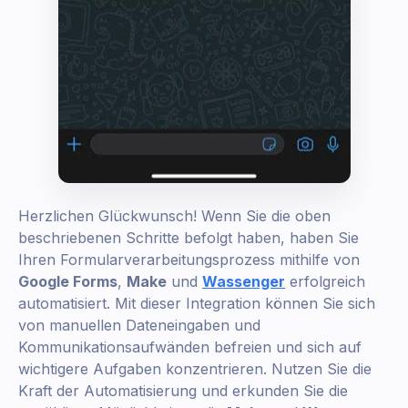
Herzlichen Glückwunsch! Wenn Sie die oben
beschriebenen Schritte befolgt haben, haben Sie
Ihren Formularverarbeitungsprozess mithilfe von
Google Forms
,
Make
und
Wassenger
erfolgreich
automatisiert. Mit dieser Integration können Sie sich
von manuellen Dateneingaben und
Kommunikationsaufwänden befreien und sich auf
wichtigere Aufgaben konzentrieren. Nutzen Sie die
Kraft der Automatisierung und erkunden Sie die