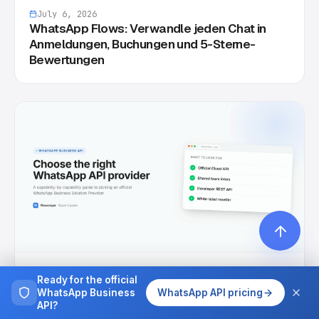
July 6, 2026
WhatsApp Flows: Verwandle jeden Chat in
Anmeldungen, Buchungen und 5-Sterne-
Bewertungen
July 3, 2026
Ready for the official
Der beste WhatsApp Business API Anbieter
WhatsApp Business
WhatsApp API pricing
2026: So wählen Sie richtig (ohne zu viel zu
API?
zahlen)