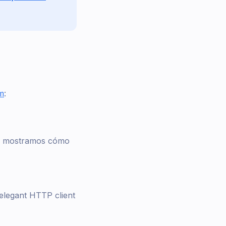
om
:
 te mostramos cómo
 elegant HTTP client