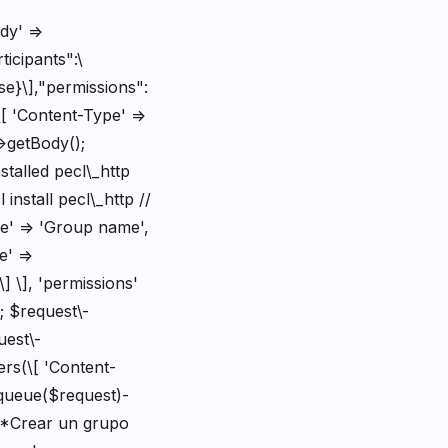
dy' =>
icipants":\
e}\],"permissions":
\[ 'Content-Type' =>
->getBody();
talled pecl\_http
install pecl\_http //
e' => 'Group name',
e' =>
] \], 'permissions'
)); $request\-
uest\-
rs(\[ 'Content-
nqueue($request)-
**Crear un grupo