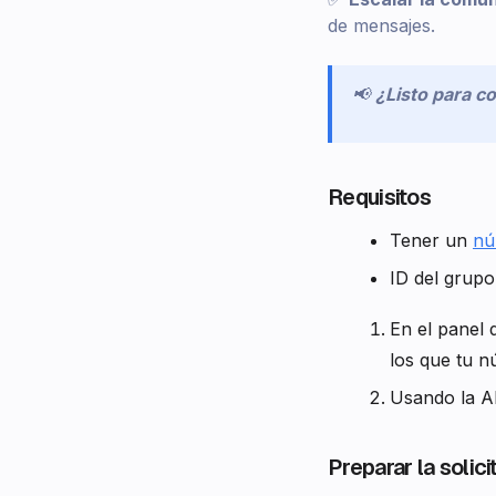
de mensajes.
📢
¿Listo para 
Requisitos
Tener un
nú
ID del grup
En el panel 
los que tu n
Usando la AP
Preparar la solici