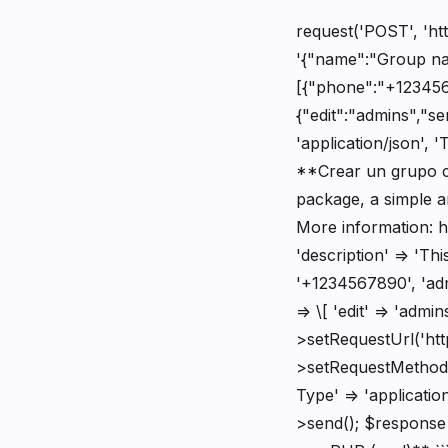
request('POST', 'htt
'{"name":"Group nam
[{"phone":"+123456
{"edit":"admins","se
'application/json',
**Crear un grupo co
package, a simple an
More information: 
'description' => 'Thi
'+1234567890', 'admi
=> \[ 'edit' => 'admin
>setRequestUrl('htt
>setRequestMethod(
Type' => 'applicati
>send(); $response