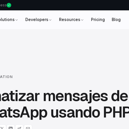
ccess
olutions
Developers
Resources
Pricing
Blog
ATION
atizar mensajes de
atsApp usando PH