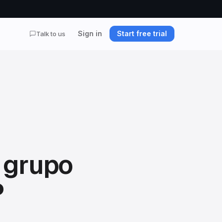
Sign in
Start free trial
Talk to us
 grupo
P