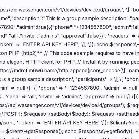
ps://api.wassenger.com/v1/devices/device.id/groups', \[ 'bo
e","description":"This is a group sample description","part
7890","admin":true},{"phone":"+1234567890","admin":fals
nd":"all","invite":"admins","approval":false}}', 'headers' => 
 'Token' => 'ENTER API KEY HERE', \], \]); echo $response\
n PHP (http2)** // This code example requires to have ins
d elegant HTTP client for PHP. // Install it by running: pecl 
https://mdref.m6w6.name/http
append(json\_encode(\[ 'nam
s is a group sample description', 'participants' => \[ \[ 'phon
n' => null \], \[ 'phone' => '+1234567890', 'admin' => null \
s', 'send' => 'all', 'invite' => 'admins', 'approval' => null \] \]
ps://api.wassenger.com/v1/devices/device.id/groups'); $req
'POST'); $request\->setBody($body); $request\->setHeade
on/json', 'Token' => 'ENTER API KEY HERE' \]); $client\->e
 = $client\->getResponse(); echo $response\->getBody(); 