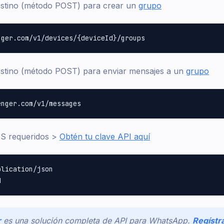
estino (método POST) para crear un
grupo
estino (método POST) para enviar mensajes a un
grupo
S requeridos >
Obtén tu clave API aquí
lication/json

r
es una solución completa de API para WhatsApp.
Regístr