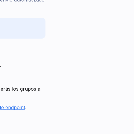
.
 verás los grupos a
te endpoint
.