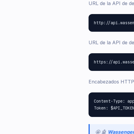
URL de la API de d
URL de la API de d
Encabezados HTTP
Content-Type: app
🤩 🤖
Wassenge