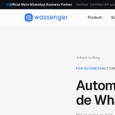
Official Meta WhatsApp Business Partner
Verified · Certified API a
Product
S
Back to Blog
FOR BUSINESS
AUTOM
Autom
de Wh
12 de marzo de 2025