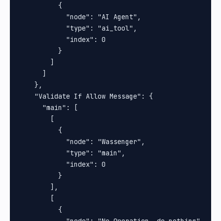
          {

            "node": "AI Agent",

            "type": "ai_tool",

            "index": 0

          }

        ]

      ]

    },

    "Validate If Allow Message": {

      "main": [

        [

          {

            "node": "Wassenger",

            "type": "main",

            "index": 0

          }

        ],

        [

          {

            "node": "No Operation, do nothing",
