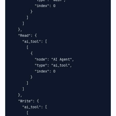
            "index": 0

          }

        ]

      ]

    },

    "Read": {

      "ai_tool": [

        [

          {

            "node": "AI Agent",

            "type": "ai_tool",

            "index": 0

          }

        ]

      ]

    },

    "Write": {

      "ai_tool": [

        [
