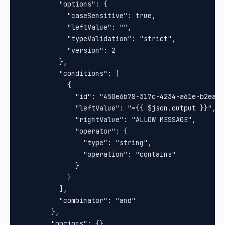
          "options": {

            "caseSensitive": true,

            "leftValue": "",

            "typeValidation": "strict",

            "version": 2

          },

          "conditions": [

            {

              "id": "450e6b78-317c-4234-a61e-b2ea3a6
              "leftValue": "={{ $json.output }}",

              "rightValue": "ALLOW MESSAGE",

              "operator": {

                "type": "string",

                "operation": "contains"

              }

            }

          ],

          "combinator": "and"

        },

        "options": {}
