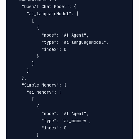
    "OpenAI Chat Model": {

      "ai_languageModel": [

        [

          {

            "node": "AI Agent",

            "type": "ai_languageModel",

            "index": 0

          }

        ]

      ]

    },

    "Simple Memory": {

      "ai_memory": [

        [

          {

            "node": "AI Agent",

            "type": "ai_memory",

            "index": 0

          }
