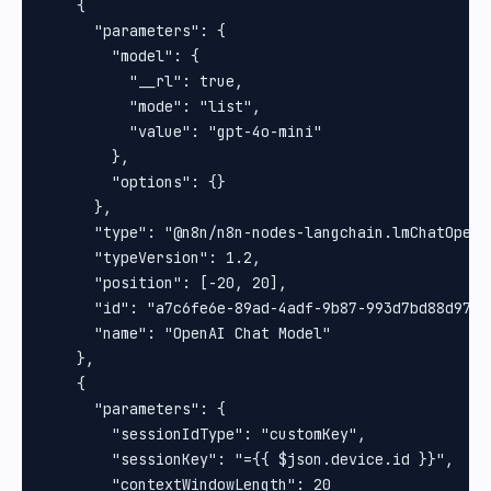
    {

      "parameters": {

        "model": {

          "__rl": true,

          "mode": "list",

          "value": "gpt-4o-mini"

        },

        "options": {}

      },

      "type": "@n8n/n8n-nodes-langchain.lmChatOpenAi
      "typeVersion": 1.2,

      "position": [-20, 20],

      "id": "a7c6fe6e-89ad-4adf-9b87-993d7bd88d97",

      "name": "OpenAI Chat Model"

    },

    {

      "parameters": {

        "sessionIdType": "customKey",

        "sessionKey": "={{ $json.device.id }}",

        "contextWindowLength": 20
