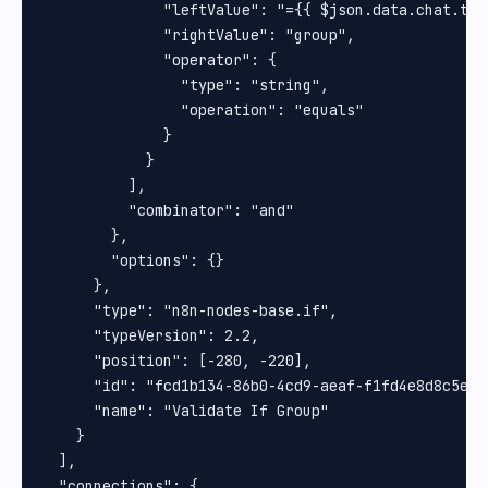
              "leftValue": "={{ $json.data.chat.type
              "rightValue": "group",

              "operator": {

                "type": "string",

                "operation": "equals"

              }

            }

          ],

          "combinator": "and"

        },

        "options": {}

      },

      "type": "n8n-nodes-base.if",

      "typeVersion": 2.2,

      "position": [-280, -220],

      "id": "fcd1b134-86b0-4cd9-aeaf-f1fd4e8d8c5e",

      "name": "Validate If Group"

    }

  ],

  "connections": {
