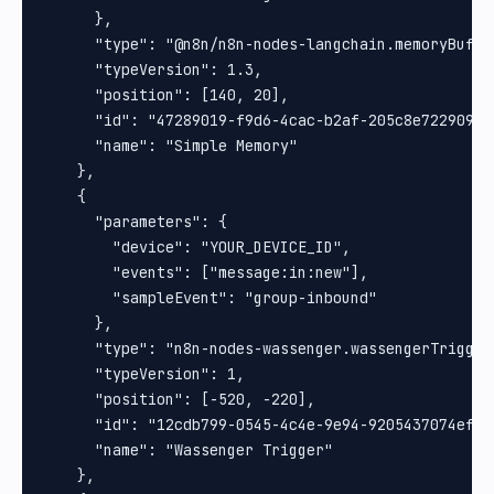
      },

      "type": "@n8n/n8n-nodes-langchain.memoryBuffer
      "typeVersion": 1.3,

      "position": [140, 20],

      "id": "47289019-f9d6-4cac-b2af-205c8e722909",

      "name": "Simple Memory"

    },

    {

      "parameters": {

        "device": "YOUR_DEVICE_ID",

        "events": ["message:in:new"],

        "sampleEvent": "group-inbound"

      },

      "type": "n8n-nodes-wassenger.wassengerTrigger"
      "typeVersion": 1,

      "position": [-520, -220],

      "id": "12cdb799-0545-4c4e-9e94-9205437074ef",

      "name": "Wassenger Trigger"

    },
