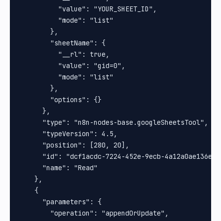
          "value": "YOUR_SHEET_ID",

          "mode": "list"

        },

        "sheetName": {

          "__rl": true,

          "value": "gid=0",

          "mode": "list"

        },

        "options": {}

      },

      "type": "n8n-nodes-base.googleSheetsTool",

      "typeVersion": 4.5,

      "position": [280, 20],

      "id": "dcf1acdc-7224-452e-9ecb-4a12a0ae136e",

      "name": "Read"

    },

    {

      "parameters": {

        "operation": "appendOrUpdate",
