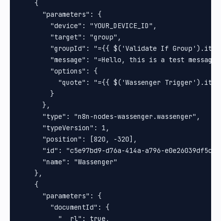
    {

      "parameters": {

        "device": "YOUR_DEVICE_ID",

        "target": "group",

        "groupId": "={{ $('Validate If Group').item
        "message": "=Hello, this is a test message",
        "options": {

          "quote": "={{ $('Wassenger Trigger').item.
        }

      },

      "type": "n8n-nodes-wassenger.wassenger",

      "typeVersion": 1,

      "position": [820, -320],

      "id": "c5e97bd9-d76a-414a-a796-e0e26039df5c",

      "name": "Wassenger"

    },

    {

      "parameters": {

        "documentId": {

          "__rl": true,
