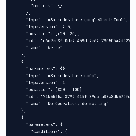
        "options": {}

      },

      "type": "n8n-nodes-base.googleSheetsTool",

      "typeVersion": 4.5,

      "position": [420, 20],

      "id": "d6c9ed8f-0de9-459d-9e64-79050344d227",

      "name": "Write"

    },

    {

      "parameters": {},

      "type": "n8n-nodes-base.noOp",

      "typeVersion": 1,

      "position": [820, -100],

      "id": "71b5565a-8799-415f-89ec-a88e8db572fd",

      "name": "No Operation, do nothing"

    },

    {

      "parameters": {

        "conditions": {
