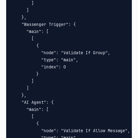
        ]

      ]

    },

    "Wassenger Trigger": {

      "main": [

        [

          {

            "node": "Validate If Group",

            "type": "main",

            "index": 0

          }

        ]

      ]

    },

    "AI Agent": {

      "main": [

        [

          {

            "node": "Validate If Allow Message",

            "type": "main",
