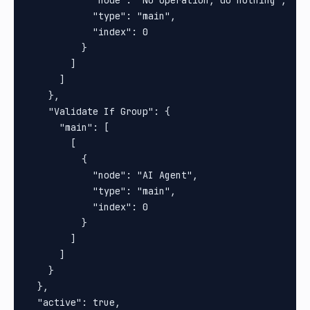
            "type": "main",

            "index": 0

          }

        ]

      ]

    },

    "Validate If Group": {

      "main": [

        [

          {

            "node": "AI Agent",

            "type": "main",

            "index": 0

          }

        ]

      ]

    }

  },

  "active": true,
