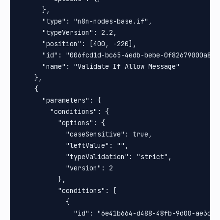
      },

      "type": "n8n-nodes-base.if",

      "typeVersion": 2.2,

      "position": [400, -220],

      "id": "006fcd1d-bc65-4edb-bebe-0f82679000a8",

      "name": "Validate If Allow Message"

    },

    {

      "parameters": {

        "conditions": {

          "options": {

            "caseSensitive": true,

            "leftValue": "",

            "typeValidation": "strict",

            "version": 2

          },

          "conditions": [

            {

              "id": "6e41b664-d488-48fb-9d00-ae3c7a0