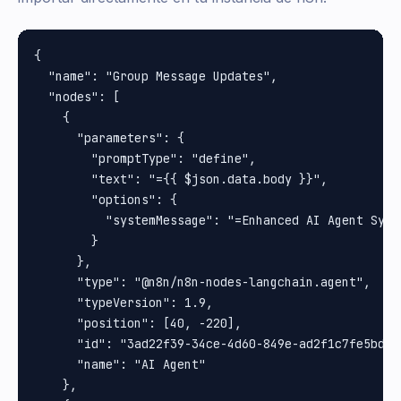
{

  "name": "Group Message Updates",

  "nodes": [

    {

      "parameters": {

        "promptType": "define",

        "text": "={{ $json.data.body }}",

        "options": {

          "systemMessage": "=Enhanced AI Agent Syst
        }

      },

      "type": "@n8n/n8n-nodes-langchain.agent",

      "typeVersion": 1.9,

      "position": [40, -220],

      "id": "3ad22f39-34ce-4d60-849e-ad2f1c7fe5bd",

      "name": "AI Agent"

    },
