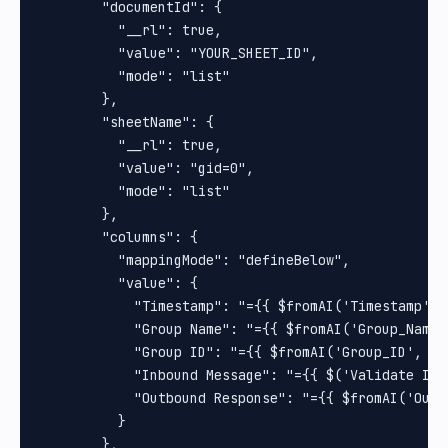
        "documentId": {

          "__rl": true,

          "value": "YOUR_SHEET_ID",

          "mode": "list"

        },

        "sheetName": {

          "__rl": true,

          "value": "gid=0",

          "mode": "list"

        },

        "columns": {

          "mappingMode": "defineBelow",

          "value": {

            "Timestamp": "={{ $fromAI('Timestamp', 
            "Group Name": "={{ $fromAI('Group_Name'
            "Group ID": "={{ $fromAI('Group_ID', ``,
            "Inbound Message": "={{ $('Validate If 
            "Outbound Response": "={{ $fromAI('Outb
          }

        },
