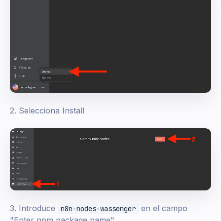
2. Selecciona Install
3. Introduce
en el campo
n8n-nodes-wassenger
"Enter npm package name"