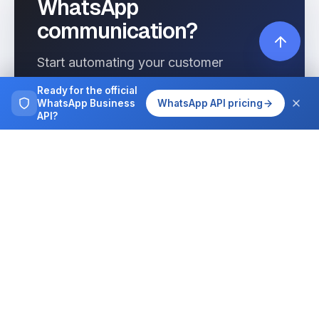
WhatsApp
communication?
Start automating your customer
interactions today with Wassenger.
Ready for the official
WhatsApp Business
WhatsApp API pricing
API?
Get started free
See pricing
Browse more
Tutorials, guides and case studies on
running WhatsApp at team scale.
All articles
Integrations