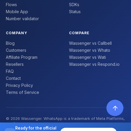
Flows
SDKs
Mobile App
Status
Number validator
COMPANY
COMPARE
Blog
Wassenger vs Callbell
Customers
Wassenger vs Whato
Affiliate Program
Wassenger vs Wati
Resellers
Wassenger vs Respond.io
FAQ
Contact
Privacy Policy
Terms of Service
© 2026 Wassenger. WhatsApp is a trademark of Meta Platforms,
Inc. | Made with ❤️
Ready for the official