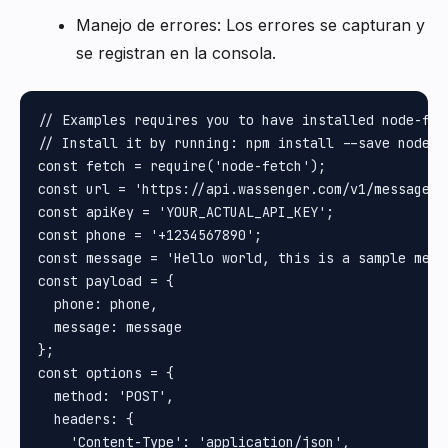
Manejo de errores: Los errores se capturan y
se registran en la consola.
// Examples requires you to have installed node-fet
// Install it by running: npm install --save node-f
const fetch = require('node-fetch');

const url = 'https://api.wassenger.com/v1/messages';
const apiKey = 'YOUR_ACTUAL_API_KEY';

const phone = '+1234567890';

const message = 'Hello world, this is a sample messa
const payload = {

  phone: phone,

  message: message

};

const options = {

  method: 'POST',

  headers: {

    'Content-Type': 'application/json',
