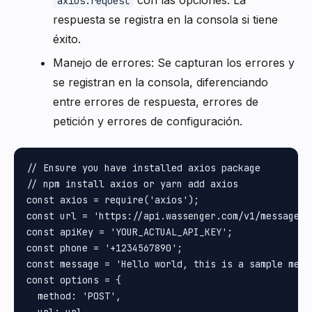
con las opciones. La
axios.request
respuesta se registra en la consola si tiene
éxito.
Manejo de errores: Se capturan los errores y
se registran en la consola, diferenciando
entre errores de respuesta, errores de
petición y errores de configuración.
// Ensure you have installed axios package

// npm install axios or yarn add axios

const axios = require('axios');

const url = 'https://api.wassenger.com/v1/messages';
const apiKey = 'YOUR_ACTUAL_API_KEY';

const phone = '+1234567890';

const message = 'Hello world, this is a sample messa
const options = {

  method: 'POST',
