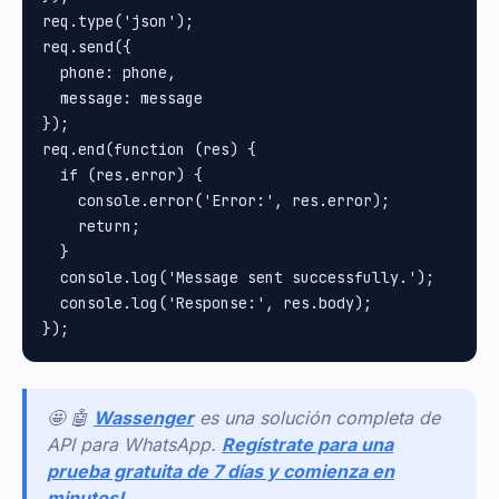
req.type('json');

req.send({

  phone: phone,

  message: message

});

req.end(function (res) {

  if (res.error) {

    console.error('Error:', res.error);

    return;

  }

  console.log('Message sent successfully.');

  console.log('Response:', res.body);

🤩 🤖
Wassenger
es una solución completa de
API para WhatsApp.
Regístrate para una
prueba gratuita de 7 días y comienza en
minutos!