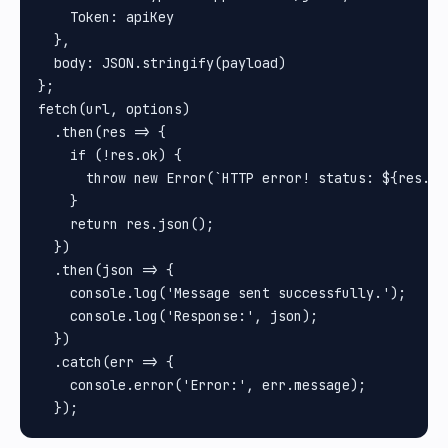
    Token: apiKey

  },

  body: JSON.stringify(payload)

};

fetch(url, options)

  .then(res => {

    if (!res.ok) {

      throw new Error(`HTTP error! status: ${res.sta
    }

    return res.json();

  })

  .then(json => {

    console.log('Message sent successfully.');

    console.log('Response:', json);

  })

  .catch(err => {

    console.error('Error:', err.message);
