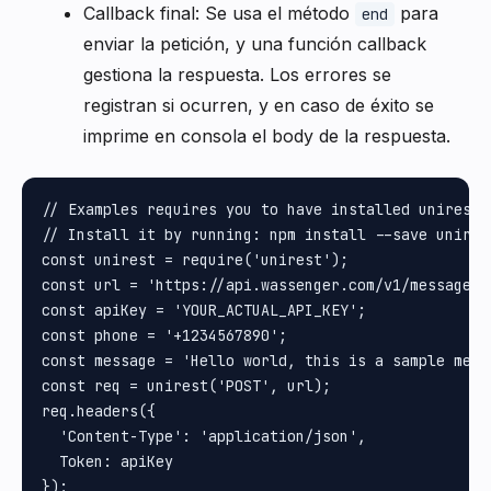
Callback final: Se usa el método
para
end
enviar la petición, y una función callback
gestiona la respuesta. Los errores se
registran si ocurren, y en caso de éxito se
imprime en consola el body de la respuesta.
// Examples requires you to have installed unirest N
// Install it by running: npm install --save unires
const unirest = require('unirest');

const url = 'https://api.wassenger.com/v1/messages';
const apiKey = 'YOUR_ACTUAL_API_KEY';

const phone = '+1234567890';

const message = 'Hello world, this is a sample messa
const req = unirest('POST', url);

req.headers({

  'Content-Type': 'application/json',

  Token: apiKey

});
