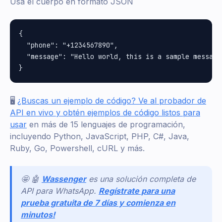
Usa el cuerpo en formato JSON
{

  "phone": "+1234567890",

  "message": "Hello world, this is a sample message"
🖥️
¿Buscas un ejemplo de código? Ve al probador de
API en vivo y obtén ejemplos de código listos para
usar
en más de 15 lenguajes de programación,
incluyendo Python, JavaScript, PHP, C#, Java,
Ruby, Go, Powershell, cURL y más.
🤩 🤖
Wassenger
es una solución completa de
API para WhatsApp.
Regístrate para una
prueba gratuita de 7 días y comienza en
minutos!