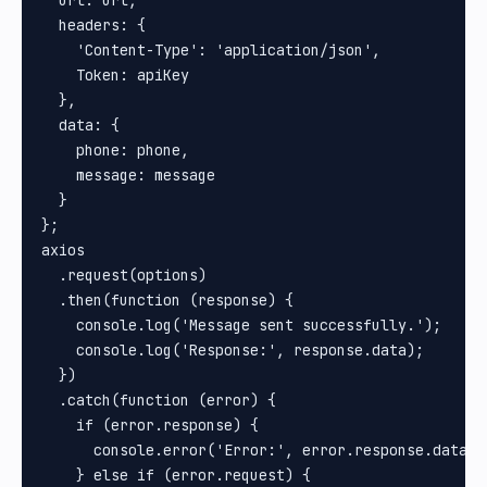
  url: url,

  headers: {

    'Content-Type': 'application/json',

    Token: apiKey

  },

  data: {

    phone: phone,

    message: message

  }

};

axios

  .request(options)

  .then(function (response) {

    console.log('Message sent successfully.');

    console.log('Response:', response.data);

  })

  .catch(function (error) {

    if (error.response) {

      console.error('Error:', error.response.data);

    } else if (error.request) {
