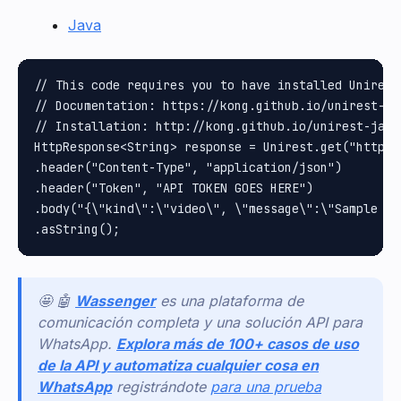
Java
// This code requires you to have installed Unirest 
// Documentation: https://kong.github.io/unirest-jav
// Installation: http://kong.github.io/unirest-java/
HttpResponse<String> response = Unirest.get("https:
.header("Content-Type", "application/json")

.header("Token", "API TOKEN GOES HERE")

.body("{\"kind\":\"video\", \"message\":\"Sample ca
🤩 🤖
Wassenger
es una plataforma de
comunicación completa y una solución API para
WhatsApp.
Explora más de 100+ casos de uso
de la API y automatiza cualquier cosa en
WhatsApp
registrándote
para una prueba