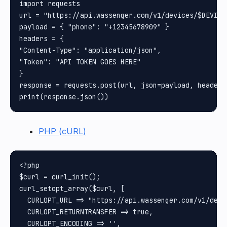
import requests

url = "https://api.wassenger.com/v1/devices/$DEVICE_
payload = { "phone": "+12345678909" }

headers = {

"Content-Type": "application/json",

"Token": "API TOKEN GOES HERE"

}

response = requests.post(url, json=payload, headers
PHP (cURL)
<?php

$curl = curl_init();

curl_setopt_array($curl, [

  CURLOPT_URL => "https://api.wassenger.com/v1/devi
  CURLOPT_RETURNTRANSFER => true,

  CURLOPT_ENCODING => '',
