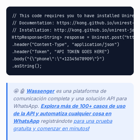
// This code requires you to have installed Unirest 
// Documentation: https://kong.github.io/unirest-jav
// Installation: http://kong.github.io/unirest-java/
HttpResponse<String> response = Unirest.post("https
.header("Content-Type", "application/json")

.header("Token", "API TOKEN GOES HERE")

.body("{\"phone\":\"+12345678909\"}")

🤩 🤖
Wassenger
es una plataforma de
comunicación completa y una solución API para
WhatsApp.
Explora más de 100+ casos de uso
de la API y automatiza cualquier cosa en
WhatsApp
registrándote
para una prueba
gratuita y comenzar en minutos
!