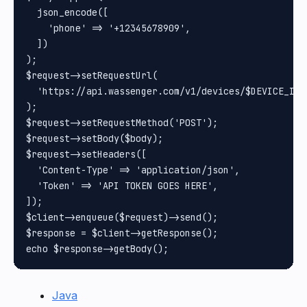
  json_encode([

    'phone' => '+12345678909',

  ])

);

$request->setRequestUrl(

  'https://api.wassenger.com/v1/devices/$DEVICE_ID/c
);

$request->setRequestMethod('POST');

$request->setBody($body);

$request->setHeaders([

  'Content-Type' => 'application/json',

  'Token' => 'API TOKEN GOES HERE',

]);

$client->enqueue($request)->send();

$response = $client->getResponse();

Java