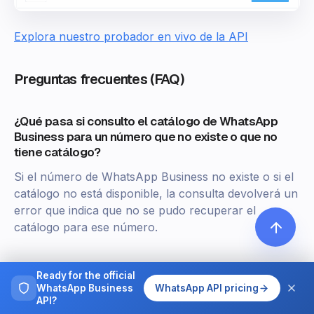
Explora nuestro probador en vivo de la API
Preguntas frecuentes (FAQ)
¿Qué pasa si consulto el catálogo de WhatsApp
Business para un número que no existe o que no
tiene catálogo?
Si el número de WhatsApp Business no existe o si el
catálogo no está disponible, la consulta devolverá un
error que indica que no se pudo recuperar el
catálogo para ese número.
¿Cuáles son los límites de consulta para la
Ready for the official
información del catálogo de WhatsApp Business
WhatsApp Business
WhatsApp API pricing
según mi plan de suscripción?
API?