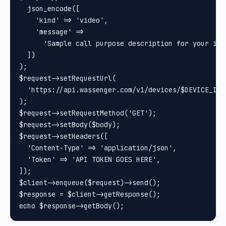
  json_encode([

    'kind' => 'video',

    'message' =>

      'Sample call purpose description for your int
  ])

);

$request->setRequestUrl(

  'https://api.wassenger.com/v1/devices/$DEVICE_ID/c
);

$request->setRequestMethod('GET');

$request->setBody($body);

$request->setHeaders([

  'Content-Type' => 'application/json',

  'Token' => 'API TOKEN GOES HERE',

]);

$client->enqueue($request)->send();

$response = $client->getResponse();
