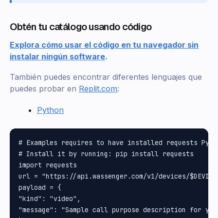
Obtén tu catálogo usando código
Explora cómo usar el código en tu navegador sin
instalar ningún software
.
También puedes encontrar diferentes lenguajes que
puedes probar en
Replit.com
:
Python
# Examples requires to have installed requests Pytho
# Install it by running: pip install requests

import requests

url = "https://api.wassenger.com/v1/devices/$DEVICE_
payload = {

"kind": "video",

"message": "Sample call purpose description for you