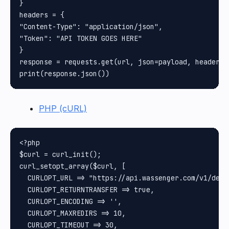
}

headers = {

"Content-Type": "application/json",

"Token": "API TOKEN GOES HERE"

}

response = requests.get(url, json=payload, headers=
PHP (cURL)
<?php

$curl = curl_init();

curl_setopt_array($curl, [

  CURLOPT_URL => "https://api.wassenger.com/v1/devi
  CURLOPT_RETURNTRANSFER => true,

  CURLOPT_ENCODING => '',

  CURLOPT_MAXREDIRS => 10,

  CURLOPT_TIMEOUT => 30,
