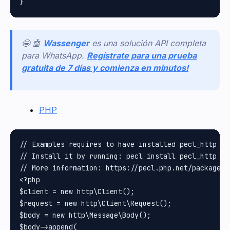
🤩 🤖
Wassenger
es una solución API completa
para WhatsApp.
Regístrate para una prueba
gratuita de 7 días y comienza en minutos!
PHP
// Examples requires to have installed pecl_http pa
// Install it by running: pecl install pecl_http

// More information: https://pecl.php.net/package/pe
<?php

$client = new http\Client();

$request = new http\Client\Request();

$body = new http\Message\Body();

$body->append(
