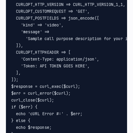
  CURLOPT_HTTP_VERSION => CURL_HTTP_VERSION_1_1,

  CURLOPT_CUSTOMREQUEST => 'GET',

  CURLOPT_POSTFIELDS => json_encode([

    'kind' => 'video',

    'message' =>

      'Sample call purpose description for your int
  ]),

  CURLOPT_HTTPHEADER => [

    'Content-Type: application/json',

    'Token: API TOKEN GOES HERE',

  ],

]);

$response = curl_exec($curl);

$err = curl_error($curl);

curl_close($curl);

if ($err) {

  echo 'cURL Error #:' . $err;

} else {

  echo $response;
