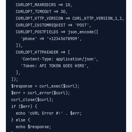
  CURLOPT_MAXREDIRS => 10,

  CURLOPT_TIMEOUT => 30,

  CURLOPT_HTTP_VERSION => CURL_HTTP_VERSION_1_1,

  CURLOPT_CUSTOMREQUEST => 'POST',

  CURLOPT_POSTFIELDS => json_encode([

    'phone' => '+12345678909',

  ]),

  CURLOPT_HTTPHEADER => [

    'Content-Type: application/json',

    'Token: API TOKEN GOES HERE',

  ],

]);

$response = curl_exec($curl);

$err = curl_error($curl);

curl_close($curl);

if ($err) {

  echo 'cURL Error #:' . $err;

} else {

  echo $response;
