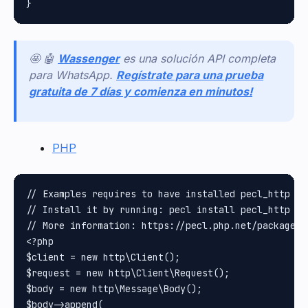
🤩 🤖
Wassenger
es una solución API completa
para WhatsApp.
Regístrate para una prueba
gratuita de 7 días y comienza en minutos!
PHP
// Examples requires to have installed pecl_http pa
// Install it by running: pecl install pecl_http

// More information: https://pecl.php.net/package/pe
<?php

$client = new http\Client();

$request = new http\Client\Request();

$body = new http\Message\Body();

$body->append(
