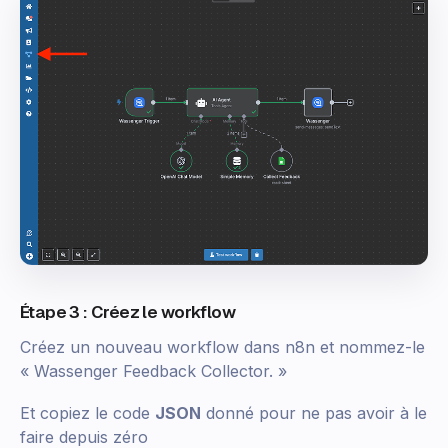
Étape 3 : Créez le workflow
Créez un nouveau workflow dans n8n et nommez-le
« Wassenger Feedback Collector. »
Et copiez le code
JSON
donné pour ne pas avoir à le
faire depuis zéro