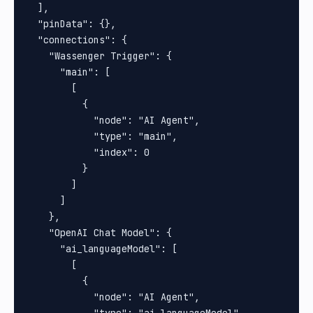
  ],

  "pinData": {},

  "connections": {

    "Wassenger Trigger": {

      "main": [

        [

          {

            "node": "AI Agent",

            "type": "main",

            "index": 0

          }

        ]

      ]

    },

    "OpenAI Chat Model": {

      "ai_languageModel": [

        [

          {

            "node": "AI Agent",
