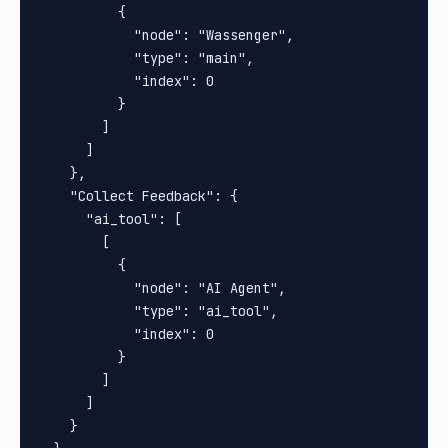
          {

            "node": "Wassenger",

            "type": "main",

            "index": 0

          }

        ]

      ]

    },

    "Collect Feedback": {

      "ai_tool": [

        [

          {

            "node": "AI Agent",

            "type": "ai_tool",

            "index": 0

          }

        ]

      ]

    }
