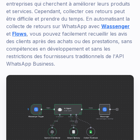
entreprises qui cherchent à améliorer leurs produits
et services. Cependant, collecter ces retours peut
être difficile et prendre du temps. En automatisant la
collecte de retours sur WhatsApp avec
Wassenger
et
Flows
, vous pouvez facilement recueillir les avis
des clients après des achats ou des prestations, sans
compétences en développement et sans les
restrictions des fournisseurs traditionnels de l'API
WhatsApp Business.