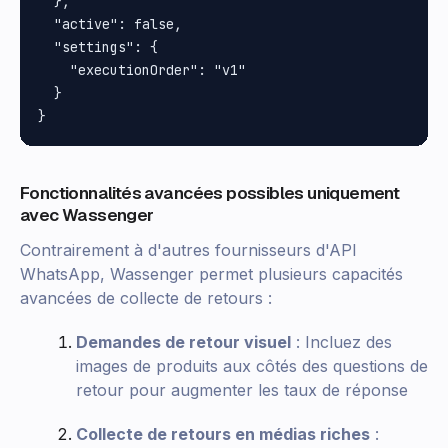
  },

  "active": false,

  "settings": {

    "executionOrder": "v1"

  }

Fonctionnalités avancées possibles uniquement
avec Wassenger
Contrairement à d'autres fournisseurs d'API
WhatsApp, Wassenger permet plusieurs capacités
avancées de collecte de retours :
Demandes de retour visuel
: Incluez des
images de produits aux côtés des questions de
retour pour augmenter les taux de réponse
Collecte de retours en médias riches
: