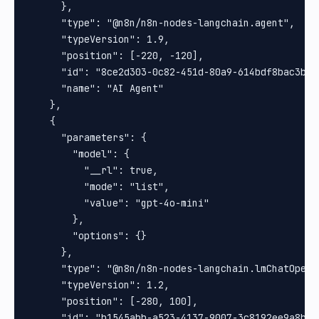
      },

      "type": "@n8n/n8n-nodes-langchain.agent",

      "typeVersion": 1.9,

      "position": [-220, -120],

      "id": "8ce2d303-0c82-451d-80a9-614bdf8bac3b",

      "name": "AI Agent"

    },

    {

      "parameters": {

        "model": {

          "__rl": true,

          "mode": "list",

          "value": "gpt-4o-mini"

        },

        "options": {}

      },

      "type": "@n8n/n8n-nodes-langchain.lmChatOpenAi
      "typeVersion": 1.2,

      "position": [-280, 100],

      "id": "b1545abb-a523-4137-9007-3c8192ee9a8b",
