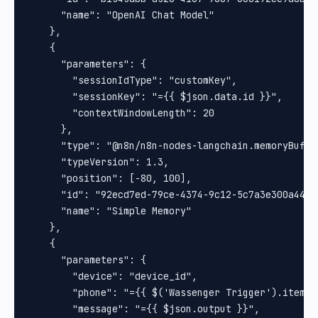
      "name": "OpenAI Chat Model"

    },

    {

      "parameters": {

        "sessionIdType": "customKey",

        "sessionKey": "={{ $json.data.id }}",

        "contextWindowLength": 20

      },

      "type": "@n8n/n8n-nodes-langchain.memoryBuffer
      "typeVersion": 1.3,

      "position": [-80, 100],

      "id": "92ecd7ed-79ce-4374-9c12-5c7a3e300a44",

      "name": "Simple Memory"

    },

    {

      "parameters": {

        "device": "device_id",

        "phone": "={{ $('Wassenger Trigger').item.j
        "message": "={{ $json.output }}",
