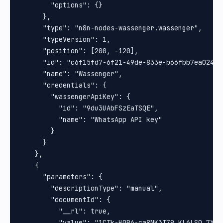
        "options": {}

      },

      "type": "n8n-nodes-wassenger.wassenger",

      "typeVersion": 1,

      "position": [200, -120],

      "id": "c6f15fd7-6f21-49de-833e-b66fbb7ea024",

      "name": "Wassenger",

      "credentials": {

        "wassengerApiKey": {

          "id": "9du3UAbFSzEaTSQE",

          "name": "WhatsApp API key"

        }

      }

    },

    {

      "parameters": {

        "descriptionType": "manual",

        "documentId": {

          "__rl": true,

          "value": "1CTk-H0P6-ca8NK3T79_KL6LS0_7Xq8b