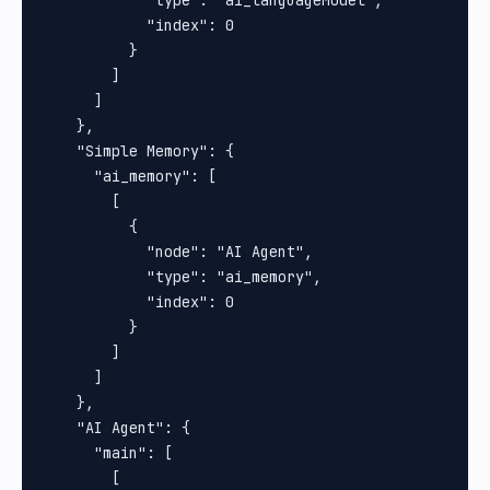
            "type": "ai_languageModel",

            "index": 0

          }

        ]

      ]

    },

    "Simple Memory": {

      "ai_memory": [

        [

          {

            "node": "AI Agent",

            "type": "ai_memory",

            "index": 0

          }

        ]

      ]

    },

    "AI Agent": {

      "main": [

        [
