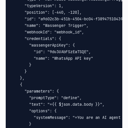
      "typeVersion": 1,

      "position": [-440, -120],

      "id": "a9602c3b-451b-4504-bc04-f38947510439",

      "name": "Wassenger Trigger",

      "webhookId": "webhook_id",

      "credentials": {

        "wassengerApiKey": {

          "id": "9du3UAbFSzEaTSQE",

          "name": "WhatsApp API key"

        }

      }

    },

    {

      "parameters": {

        "promptType": "define",

        "text": "={{ $json.data.body }}",

        "options": {

          "systemMessage": "=You are an AI agent de
        }
