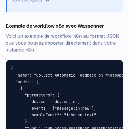
Exemple de workflow n8n avec Wassenger
Voici un exemple de workflow n8n au format JSON
que vous pouvez importer directement dans votre
instance n8n :
{

  "name": "Collect Automatic Feedback on WhatsApp",

  "nodes": [

    {

      "parameters": {

        "device": "device_id",

        "events": ["message:in:new"],

        "sampleEvent": "inbound-text"

      },

      "type": "n8n-nodes-wassenger.wassengerTrigger"