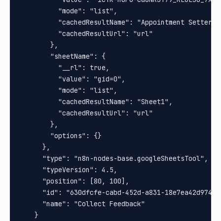
          "mode": "list",

          "cachedResultName": "Appointment Setter",

          "cachedResultUrl": "url"

        },

        "sheetName": {

          "__rl": true,

          "value": "gid=0",

          "mode": "list",

          "cachedResultName": "Sheet1",

          "cachedResultUrl": "url"

        },

        "options": {}

      },

      "type": "n8n-nodes-base.googleSheetsTool",

      "typeVersion": 4.5,

      "position": [80, 100],

      "id": "630dfcfe-cabd-452d-a831-18e7ea42d974",

      "name": "Collect Feedback"

    }
