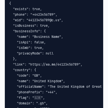
{

  "exists": true,

  "phone": "+4423456789",

  "wid": "44123456789@c.us",

  "isBusiness": true,

  "businessInfo": {

    "name": "Business Name",

    "isApi": false,

    "isSmb": true,

    "privacyMode": null

  },

  "link": "https://wa.me/44123456789",

  "country": {

    "code": "GB",

    "name": "United Kingdom",

    "officialName": "The United Kingdom of Great Br
    "phonePrefix": "+44",

    "flag": "🇬🇧",

    "domain": ".gb",
