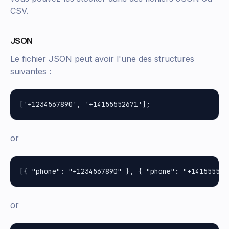
CSV.
JSON
Le fichier JSON peut avoir l'une des structures
suivantes :
or
or