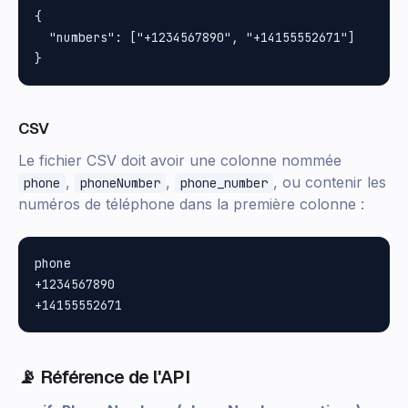
{

  "numbers": ["+1234567890", "+14155552671"]

CSV
Le fichier CSV doit avoir une colonne nommée
,
,
, ou contenir les
phone
phoneNumber
phone_number
numéros de téléphone dans la première colonne :
phone

+1234567890

📡 Référence de l'API