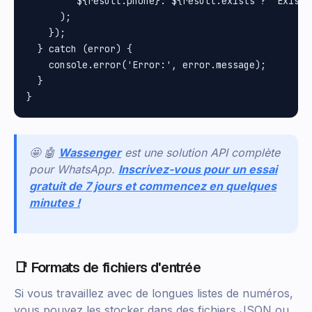
        `${result.phone}: ${result.exists ? 'Exists
      );

    });

  } catch (error) {

    console.error('Error:', error.message);

  }

🤩 🤖
Wassenger
est une solution API complète
pour WhatsApp.
Inscrivez-vous pour un essai
gratuit de 7 jours et commencez en quelques
minutes !
📑 Formats de fichiers d'entrée
Si vous travaillez avec de longues listes de numéros,
vous pouvez les stocker dans des fichiers JSON ou