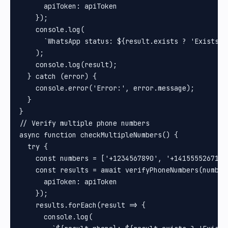
      apiToken: apiToken

    });

    console.log(

      `WhatsApp status: ${result.exists ? 'Exists' 
    );

    console.log(result);

  } catch (error) {

    console.error('Error:', error.message);

  }

}

// Verify multiple phone numbers

async function checkMultipleNumbers() {

  try {

    const numbers = ['+1234567890', '+14155552671'];
    const results = await verifyPhoneNumbers(numbers
      apiToken: apiToken

    });

    results.forEach(result => {

      console.log(
