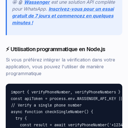
🤩 🤖
Wassenger
est une solution API complète
pour WhatsApp.
Inscrivez-vous pour un essai
gratuit de 7 jours et commencez en quelques
minutes !
⚡ Utilisation programmatique en Node.js
Si vous préférez intégrer la vérification dans votre
application, vous pouvez l'utiliser de manière
programmatique
import { verifyPhoneNumber, verifyPhoneNumbers } fr
const apiToken = process.env.WASSENGER_API_KEY || '
// Verify a single phone number

async function checkSingleNumber() {

  try {

    const result = await verifyPhoneNumber('+1234567