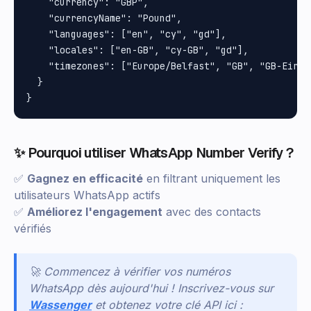
    "currency": "GBP",

    "currencyName": "Pound",

    "languages": ["en", "cy", "gd"],

    "locales": ["en-GB", "cy-GB", "gd"],

    "timezones": ["Europe/Belfast", "GB", "GB-Eire"
  }

✨ Pourquoi utiliser WhatsApp Number Verify ?
✅
Gagnez en efficacité
en filtrant uniquement les
utilisateurs WhatsApp actifs
✅
Améliorez l'engagement
avec des contacts
vérifiés
🚀 Commencez à vérifier vos numéros
WhatsApp dès aujourd'hui ! Inscrivez-vous sur
Wassenger
et obtenez votre clé API ici :