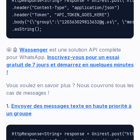
HttpResponse<String> response = Unirest.post("https
.header("Content-Type", "application/json")

.header("Token", "API_TOKEN_GOES_HERE")

.body("{\"group\":\"120363029813632@g.us\", \"messa
🤩 🤖
Wassenger
est une solution API complète
pour WhatsApp.
Inscrivez-vous pour un essai
gratuit de 7 jours et démarrez en quelques minutes
!
Vous voulez en savoir plus ? Nous couvrons tous les
cas de messages !
1.
Envoyer des messages texte en haute priorité à
un groupe
HttpResponse<String> response = Unirest.post("https