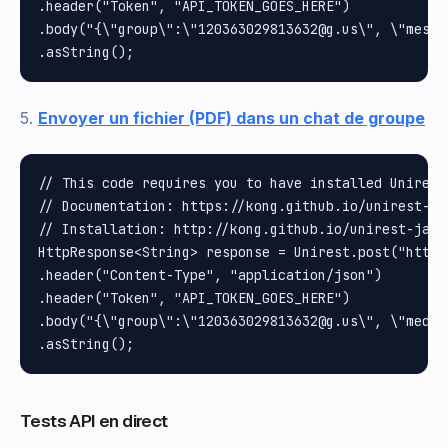
.header("Token", "API_TOKEN_GOES_HERE")

.body("{\"group\":\"120363029813632@g.us\", \"messa
5.
Envoyer un fichier (PDF) dans un chat de groupe
// This code requires you to have installed Unirest 
// Documentation: https://kong.github.io/unirest-jav
// Installation: http://kong.github.io/unirest-java/
HttpResponse<String> response = Unirest.post("https
.header("Content-Type", "application/json")

.header("Token", "API_TOKEN_GOES_HERE")

.body("{\"group\":\"120363029813632@g.us\", \"media
Tests API en direct