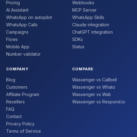
Pricing
Webhooks
AI Assistant
MCP Server
WhatsApp on autopilot
WhatsApp Skills
WhatsApp Calls
Claude integration
Campaigns
ChatGPT integration
Flows
SDKs
Mobile App
Status
Number validator
COMPANY
COMPARE
Blog
Wassenger vs Callbell
Customers
Wassenger vs Whato
Affiliate Program
Wassenger vs Wati
Resellers
Wassenger vs Respond.io
FAQ
Contact
Privacy Policy
Terms of Service