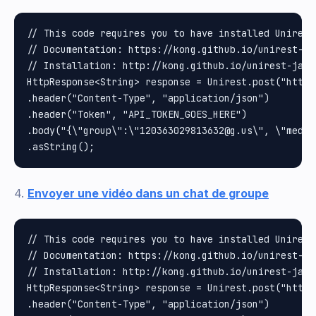
// This code requires you to have installed Unirest 
// Documentation: https://kong.github.io/unirest-jav
// Installation: http://kong.github.io/unirest-java/
HttpResponse<String> response = Unirest.post("https
.header("Content-Type", "application/json")

.header("Token", "API_TOKEN_GOES_HERE")

.body("{\"group\":\"120363029813632@g.us\", \"media
4.
Envoyer une vidéo dans un chat de groupe
// This code requires you to have installed Unirest 
// Documentation: https://kong.github.io/unirest-jav
// Installation: http://kong.github.io/unirest-java/
HttpResponse<String> response = Unirest.post("https
.header("Content-Type", "application/json")
