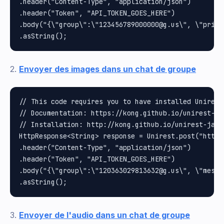
.header("Content-Type", "application/json")

.header("Token", "API_TOKEN_GOES_HERE")

.body("{\"group\":\"123456789000000@g.us\", \"prior
2.
Envoyer des images dans un chat de groupe
// This code requires you to have installed Unirest 
// Documentation: https://kong.github.io/unirest-jav
// Installation: http://kong.github.io/unirest-java/
HttpResponse<String> response = Unirest.post("https
.header("Content-Type", "application/json")

.header("Token", "API_TOKEN_GOES_HERE")

.body("{\"group\":\"120363029813632@g.us\", \"messa
3.
Envoyer de l'audio dans un chat de groupe