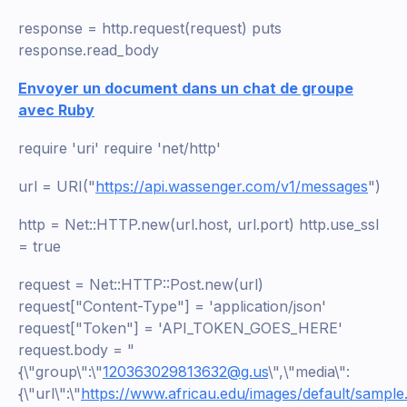
response = http.request(request) puts
response.read_body
Envoyer un document dans un chat de groupe
avec Ruby
require 'uri' require 'net/http'
url = URI("
https://api.wassenger.com/v1/messages
")
http = Net::HTTP.new(url.host, url.port) http.use_ssl
= true
request = Net::HTTP::Post.new(url)
request["Content-Type"] = 'application/json'
request["Token"] = 'API_TOKEN_GOES_HERE'
request.body = "
{\"group\":\"
120363029813632@g.us
\",\"media\":
{\"url\":\"
https://www.africau.edu/images/default/sample.pd