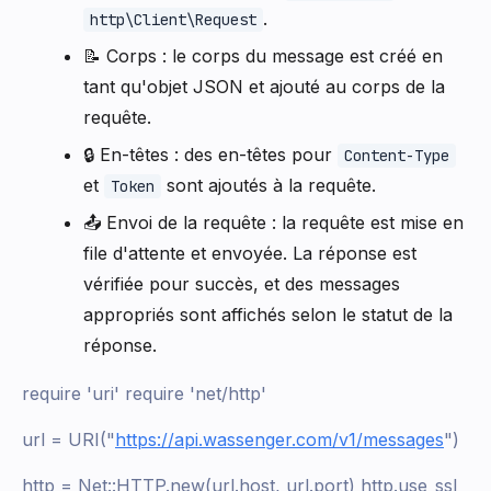
.
http\Client\Request
📝 Corps : le corps du message est créé en
tant qu'objet JSON et ajouté au corps de la
requête.
🔒 En-têtes : des en-têtes pour
Content-Type
et
sont ajoutés à la requête.
Token
📤 Envoi de la requête : la requête est mise en
file d'attente et envoyée. La réponse est
vérifiée pour succès, et des messages
appropriés sont affichés selon le statut de la
réponse.
require 'uri' require 'net/http'
url = URI("
https://api.wassenger.com/v1/messages
")
http = Net::HTTP.new(url.host, url.port) http.use_ssl