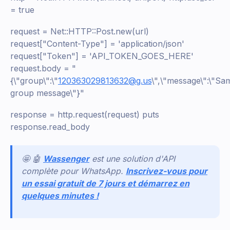
= true
request = Net::HTTP::Post.new(url)
request["Content-Type"] = 'application/json'
request["Token"] = 'API_TOKEN_GOES_HERE'
request.body = "
{\"group\":\"
120363029813632@g.us
\",\"message\":\"Sa
group message\"}"
response = http.request(request) puts
response.read_body
🤩 🤖
Wassenger
est une solution d'API
complète pour WhatsApp.
Inscrivez-vous pour
un essai gratuit de 7 jours et démarrez en
quelques minutes !