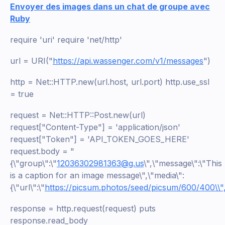
Envoyer des images dans un chat de groupe avec
Ruby
require 'uri' require 'net/http'
url = URI("
https://api.wassenger.com/v1/messages
")
http = Net::HTTP.new(url.host, url.port) http.use_ssl
= true
request = Net::HTTP::Post.new(url)
request["Content-Type"] = 'application/json'
request["Token"] = 'API_TOKEN_GOES_HERE'
request.body = "
{\"group\":\"
12036302981363@g.us
\",\"message\":\"This
is a caption for an image message\",\"media\":
{\"url\":\"
https://picsum.photos/seed/picsum/600/400\\",
response = http.request(request) puts
response.read_body