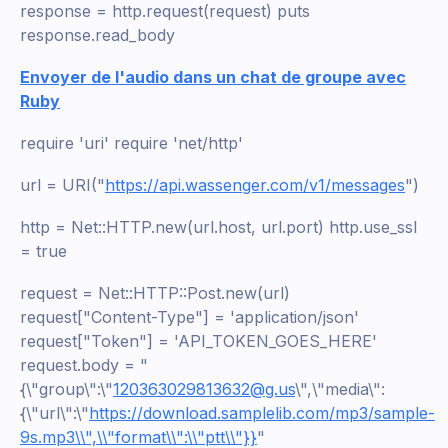
response = http.request(request) puts
response.read_body
Envoyer de l'audio dans un chat de groupe avec
Ruby
require 'uri' require 'net/http'
url = URI("
https://api.wassenger.com/v1/messages
")
http = Net::HTTP.new(url.host, url.port) http.use_ssl
= true
request = Net::HTTP::Post.new(url)
request["Content-Type"] = 'application/json'
request["Token"] = 'API_TOKEN_GOES_HERE'
request.body = "
{\"group\":\"
120363029813632@g.us
\",\"media\":
{\"url\":\"
https://download.samplelib.com/mp3/sample-
9s.mp3\\",\\"format\\":\\"ptt\\"}}
"