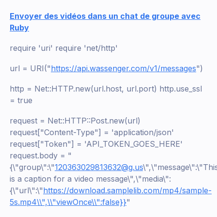
Envoyer des vidéos dans un chat de groupe avec
Ruby
require 'uri' require 'net/http'
url = URI("
https://api.wassenger.com/v1/messages
")
http = Net::HTTP.new(url.host, url.port) http.use_ssl
= true
request = Net::HTTP::Post.new(url)
request["Content-Type"] = 'application/json'
request["Token"] = 'API_TOKEN_GOES_HERE'
request.body = "
{\"group\":\"
120363029813632@g.us
\",\"message\":\"Thi
is a caption for a video message\",\"media\":
{\"url\":\"
https://download.samplelib.com/mp4/sample-
5s.mp4\\",\\"viewOnce\\":false}}
"