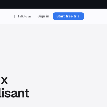
Sign in
Start free trial
Talk to us
ux
isant