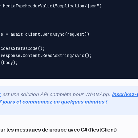
 MediaTypeHeaderValue("application/json")

e = await client.SendAsync(request))

ccessStatusCode();

response.Content.ReadAsStringAsync();

(body);

r
est une solution API complète pour WhatsApp.
Inscrivez-
 7 jours et commencez en quelques minutes !
ur les messages de groupe avec C# (RestClient)