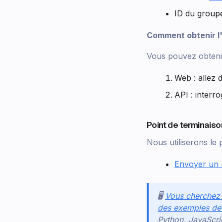
ID du group
Comment obtenir l
Vous pouvez obtenir
Web : allez
API : interr
Point de terminaison
Nous utiliserons le
Envoyer un
🖥️
Vous cherchez 
des exemples de 
Python, JavaScri