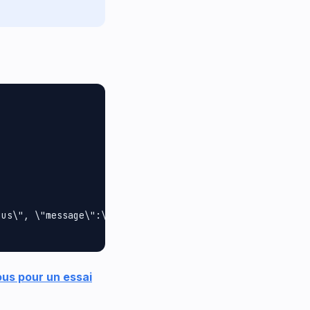
us\", \"message\":\"Sample group message\"}", ParameterT
ous pour un essai