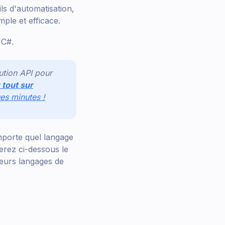
ls d'automatisation,
ple et efficace.
 C#.
ution API pour
 tout sur
es minutes !
mporte quel langage
erez ci-dessous le
ieurs langages de