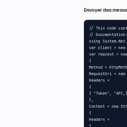
Envoyer des mess
// This code use
// Documentation
using System.Net.
var client = new 
var request = new
{

Method = HttpMeth
RequestUri = new 
Headers =

{

{ "Token", "API_T
}, 

Content = new St
{

Headers =

{
