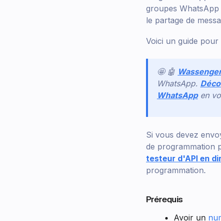
groupes WhatsApp en
le partage de messa
Voici un guide pou
🤩 🤖
Wassenge
WhatsApp.
Décou
WhatsApp
en vo
Si vous devez envoy
de programmation p
testeur d'API en di
programmation.
Prérequis
Avoir un
nu