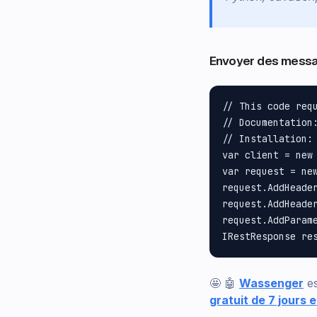
Envoyer des mess
// This code requ
// Documentation:
// Installation: 
var client = new
var request = new
request.AddHeader
request.AddHeader
request.AddParam
🤩 🤖
Wassenger
es
gratuit de 7 jours