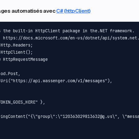
ages automatisés avec
C# (httpClient)
s the built-in HttpClient package in the.NET framework.

: https://docs.microsoft.com/en-us/dotnet/api/system.net.
Http.Headers;

HttpClient();

 HttpRequestMessage

od.Post, 

Uri("https://api.wassenger.com/v1/messages"), 

OKEN_GOES_HERE" }, 

ringContent("{\"group\":\"120363029813632@g.us\", \"messa