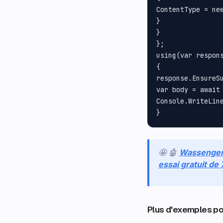
ContentType = new
}

}

};

using(var respons
{

response.EnsureSu
var body = await 
Console.WriteLine
🤩 🤖
Wassenge
essai gratuit de
Plus d'exemples po