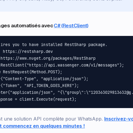
ages automatisés avec
C# (RestClient)
ires you to have installed RestSharp package.

 https://restsharp.dev

https://www.nuget.org/packages/RestSharp

 RestClient("https://api.wassenger.com/v1/messages");

 RestRequest(Method.POST);

("Content-Type", "application/json");

("Token", "API_TOKEN_GOES_HERE");

eter("application/json", "{\"group\":\"120363029813632@g.
t une solution API complète pour WhatsApp.
Inscrivez-v
 et commencez en quelques minutes !