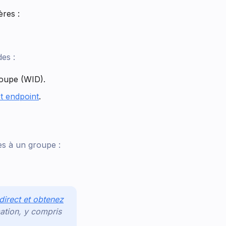
res :
es :
roupe (WID).
t endpoint
.
es à un groupe :
direct et obtenez
tion, y compris