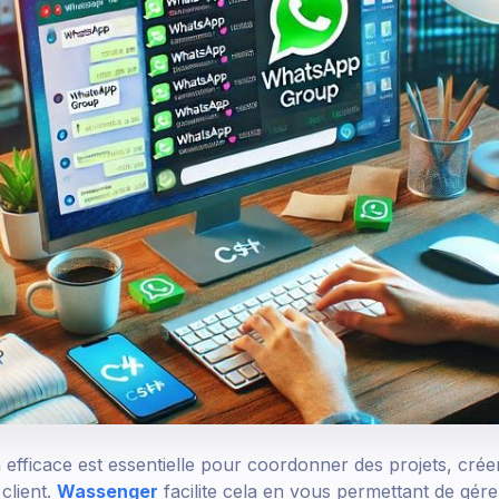
efficace est essentielle pour coordonner des projets, cr
client.
Wassenger
facilite cela en vous permettant de gére