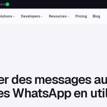
ccess
olutions
Developers
Resources
Pricing
Blog
er des messages a
s WhatsApp en util