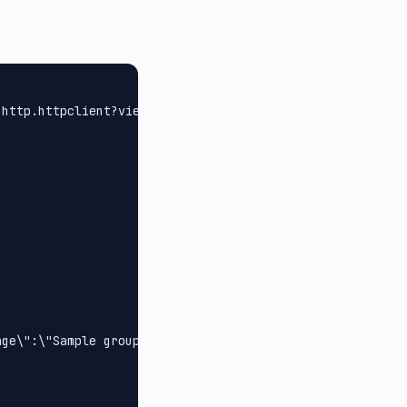
http.httpclient?view=net-6.0

ge\":\"Sample group message\"}")
