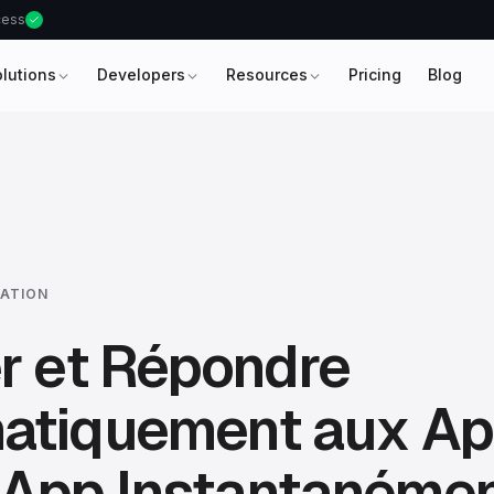
ccess
olutions
Developers
Resources
Pricing
Blog
ATION
r et Répondre
atiquement aux Ap
App Instantanéme