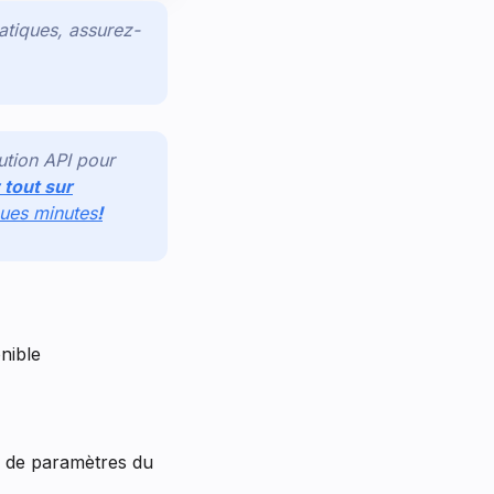
atiques, assurez-
ution API pour
 tout sur
ques minutes
!
nible
ne de paramètres du