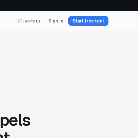
Sign in
Start free trial
Talk to us
pels
nt