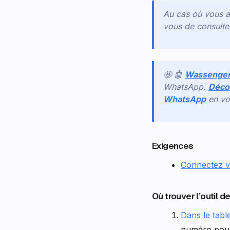
Au cas où vous a
vous de consult
🤩 🤖
Wassenge
WhatsApp.
Décou
WhatsApp
en vo
Exigences
Connectez 
Où trouver l’outil
Dans le tab
numéro pour 