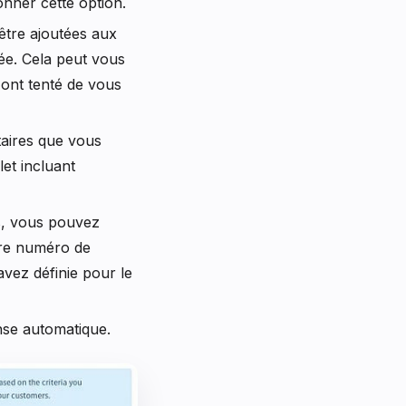
nner cette option.
 être ajoutées aux
hée. Cela peut vous
i ont tenté de vous
taires que vous
et incluant
s, vous pouvez
tre numéro de
avez définie pour le
nse automatique.