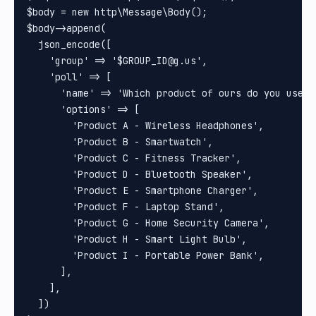
$body = new http\Message\Body();

$body->append(

  json_encode([

    'group' => '$GROUP_ID@g.us',

    'poll' => [

      'name' => 'Which product of ours do you use th
      'options' => [

        'Product A - Wireless Headphones',

        'Product B - Smartwatch',

        'Product C - Fitness Tracker',

        'Product D - Bluetooth Speaker',

        'Product E - Smartphone Charger',

        'Product F - Laptop Stand',

        'Product G - Home Security Camera',

        'Product H - Smart Light Bulb',

        'Product I - Portable Power Bank',

      ],

    ],

  ])
