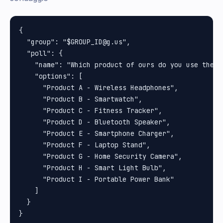
{

  "group": "$GROUP_ID@g.us",

  "poll": {

    "name": "Which product of ours do you use the mo
    "options": [

      "Product A - Wireless Headphones",

      "Product B - Smartwatch",

      "Product C - Fitness Tracker",

      "Product D - Bluetooth Speaker",

      "Product E - Smartphone Charger",

      "Product F - Laptop Stand",

      "Product G - Home Security Camera",

      "Product H - Smart Light Bulb",

      "Product I - Portable Power Bank"

    ]

  }
