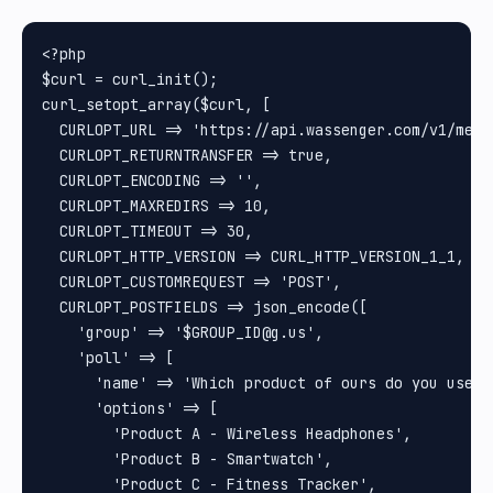
<?php

$curl = curl_init();

curl_setopt_array($curl, [

  CURLOPT_URL => 'https://api.wassenger.com/v1/messa
  CURLOPT_RETURNTRANSFER => true,

  CURLOPT_ENCODING => '',

  CURLOPT_MAXREDIRS => 10,

  CURLOPT_TIMEOUT => 30,

  CURLOPT_HTTP_VERSION => CURL_HTTP_VERSION_1_1,

  CURLOPT_CUSTOMREQUEST => 'POST',

  CURLOPT_POSTFIELDS => json_encode([

    'group' => '$GROUP_ID@g.us',

    'poll' => [

      'name' => 'Which product of ours do you use th
      'options' => [

        'Product A - Wireless Headphones',

        'Product B - Smartwatch',

        'Product C - Fitness Tracker',
