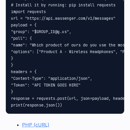
# Install it by running: pip install requests

import requests

url = "https://api.wassenger.com/v1/messages"

payload = {

"group": "$GROUP_ID@g.us", 

"poll": {

"name": "Which product of ours do you use the most?"
"options": ["Product A - Wireless Headphones", "Pro
}

}

headers = {

"Content-Type": "application/json", 

"Token": "API TOKEN GOES HERE"

}

response = requests.post(url, json=payload, headers
PHP (cURL)