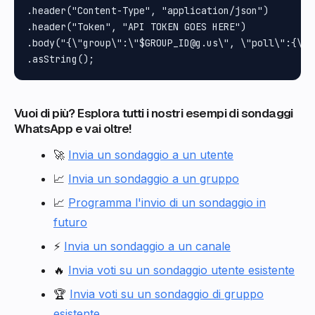
.header("Content-Type", "application/json")

.header("Token", "API TOKEN GOES HERE")

.body("{\"group\":\"$GROUP_ID@g.us\", \"poll\":{\"n
Vuoi di più? Esplora tutti i nostri esempi di sondaggi
WhatsApp e vai oltre!
🚀
Invia un sondaggio a un utente
📈
Invia un sondaggio a un gruppo
📈
Programma l'invio di un sondaggio in
futuro
⚡
Invia un sondaggio a un canale
🔥
Invia voti su un sondaggio utente esistente
🏆
Invia voti su un sondaggio di gruppo
esistente