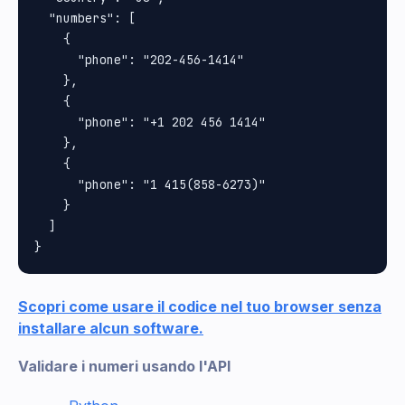
  "numbers": [

    {

      "phone": "202-456-1414"

    },

    {

      "phone": "+1 202 456 1414"

    },

    {

      "phone": "1 415(858-6273)"

    }

  ]

Scopri come usare il codice nel tuo browser senza
installare alcun software.
Validare i numeri usando l'API