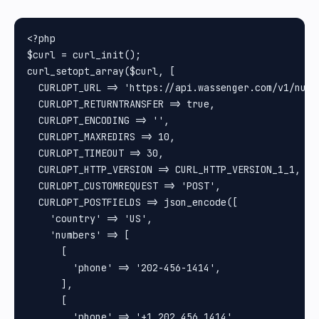
<?php

$curl = curl_init();

curl_setopt_array($curl, [

  CURLOPT_URL => 'https://api.wassenger.com/v1/numbe
  CURLOPT_RETURNTRANSFER => true,

  CURLOPT_ENCODING => '',

  CURLOPT_MAXREDIRS => 10,

  CURLOPT_TIMEOUT => 30,

  CURLOPT_HTTP_VERSION => CURL_HTTP_VERSION_1_1,

  CURLOPT_CUSTOMREQUEST => 'POST',

  CURLOPT_POSTFIELDS => json_encode([

    'country' => 'US',

    'numbers' => [

      [

        'phone' => '202-456-1414',

      ],

      [

        'phone' => '+1 202 456 1414',
