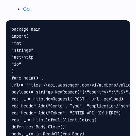
Go
package main

import(

"fmt"

"strings"

"net/http"

"io"

)

func main() {

url:= "https://api.wassenger.com/v1/numbers/validate
payload:= strings.NewReader("{\"country\":\"US\", \
req, _:= http.NewRequest("POST", url, payload)

req.Header.Add("Content-Type", "application/json")

req.Header.Add("Token", "ENTER API KEY HERE")

res, _:= http.DefaultClient.Do(req)

defer res.Body.Close()

body, _:= io.ReadAll(res.Body)
