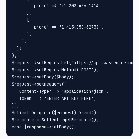
        'phone' => '+1 202 456 1414',

      ],

      [

        'phone' => '1 415(858-6273)',

      ],

    ],

  ])

);

$request->setRequestUrl('https://api.wassenger.com/
$request->setRequestMethod('POST');

$request->setBody($body);

$request->setHeaders([

  'Content-Type' => 'application/json',

  'Token' => 'ENTER API KEY HERE',

]);

$client->enqueue($request)->send();

$response = $client->getResponse();
