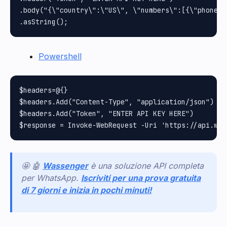
.body("{\"country\":\"US\", \"numbers\":[{\"phone\"
Powershell
$headers=@{}

$headers.Add("Content-Type", "application/json")

$headers.Add("Token", "ENTER API KEY HERE")

🤩 🤖
Wassenger
è una soluzione API completa
per WhatsApp.
Iscriviti per una prova gratuita
di 7 giorni e inizia in pochi minuti!