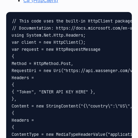
C# (HttpClient)
// This code uses the built-in HttpClient package i
// Documentation: https://docs.microsoft.com/en-us/
using System.Net.Http.Headers;

var client = new HttpClient();

var request = new HttpRequestMessage

{

Method = HttpMethod.Post, 

RequestUri = new Uri("https://api.wassenger.com/v1/
Headers =

{

{ "Token", "ENTER API KEY HERE" }, 

}, 

Content = new StringContent("{\"country\":\"US\", \
{

Headers =

{

ContentType = new MediaTypeHeaderValue("application/