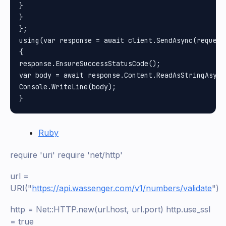
}

}

};

using(var response = await client.SendAsync(request)
{

response.EnsureSuccessStatusCode();

var body = await response.Content.ReadAsStringAsync(
Console.WriteLine(body);

Ruby
require 'uri' require 'net/http'
url =
URI("
https://api.wassenger.com/v1/numbers/validate
")
http = Net::HTTP.new(url.host, url.port) http.use_ssl
= true