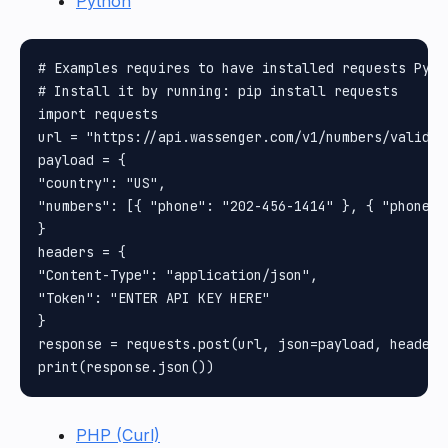
Python
# Examples requires to have installed requests Pytho
# Install it by running: pip install requests

import requests

url = "https://api.wassenger.com/v1/numbers/validate
payload = {

"country": "US", 

"numbers": [{ "phone": "202-456-1414" }, { "phone":
}

headers = {

"Content-Type": "application/json", 

"Token": "ENTER API KEY HERE"

}

response = requests.post(url, json=payload, headers=
PHP (Curl)