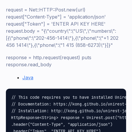
request = Net::HTTP::Post.new(url)
request["Content-Type"] = 'application/json'
request["Token"] = 'ENTER API KEY HERE'
request.body = "{\"country\":\"US\",\"numbers\":
[{\"phone\":\"202-456-1414\"},{\"phone\":\"+1 202
456 1414\"},{\"phone\":\"1 415 (858-6273)\"}]}"
response = http.request(request) puts
response.read_body
Java
// This code requires you to have installed Unirest 
// Documentation: https://kong.github.io/unirest-jav
// Installation: http://kong.github.io/unirest-java/
HttpResponse<String> response = Unirest.post("https
.header("Content-Type", "application/json")

.header("Token", "ENTER API KEY HERE")
