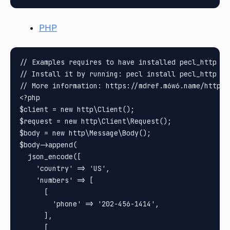
PHP
// Examples requires to have installed pecl_http pa
// Install it by running: pecl install pecl_http

// More information: https://mdref.m6w6.name/http

<?php

$client = new http\Client();

$request = new http\Client\Request();

$body = new http\Message\Body();

$body->append(

  json_encode([

    'country' => 'US',

    'numbers' => [

      [

        'phone' => '202-456-1414',

      ],

      [
