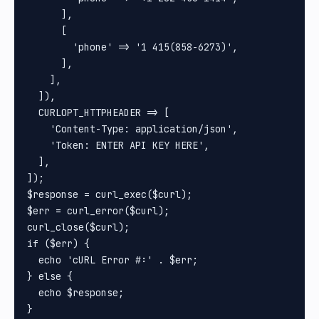
      ],

      [

        'phone' => '1 415(858-6273)',

      ],

    ],

  ]),

  CURLOPT_HTTPHEADER => [

    'Content-Type: application/json',

    'Token: ENTER API KEY HERE',

  ],

]);

$response = curl_exec($curl);

$err = curl_error($curl);

curl_close($curl);

if ($err) {

  echo 'cURL Error #:' . $err;

} else {

  echo $response;
