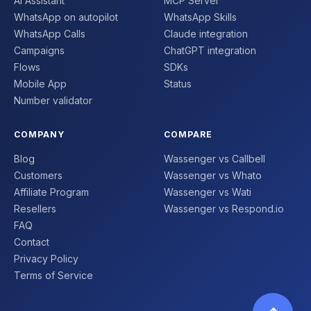
AI Assistant
MCP Server
WhatsApp on autopilot
WhatsApp Skills
WhatsApp Calls
Claude integration
Campaigns
ChatGPT integration
Flows
SDKs
Mobile App
Status
Number validator
COMPANY
COMPARE
Blog
Wassenger vs Callbell
Customers
Wassenger vs Whato
Affiliate Program
Wassenger vs Wati
Resellers
Wassenger vs Respond.io
FAQ
Contact
Privacy Policy
Terms of Service