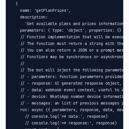
  {

    name: 'getPlanPrices',

    description:

      'Get available plans and prices information a
    parameters: { type: 'object', properties: {} },

    // Function implementation that will be execute
    // The function must return a string with the i
    // You can also return a JSON or a prompt messa
    // Functions may be synchronous or asynchronous.
    //

    // The bot will inject the following parameters:
    // - parameters: function parameters provided b
    // - response: AI generated response object, us
    // - data: webhook event context, useful to acc
    // - device: WhatsApp number device information
    // - messages: an list of previous messages in 
    run: async ({ parameters, response, data, devic
      // console.log('=> data:', response)

      // console.log('=> response:', response)
