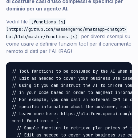
di costruire casi d'uso complessi e specifici per
dominio per un agente AI.
Vedi il file
[functions.js]
(https://github.com/wassengerhq/whatsapp-chatgpt-
per diversi esempi su
bot/blob/master/functions.js)
come usare e definire funzioni tool per il caricamento
remoto di dati per l'AI (RAG):
// Tool functions to be consumed by the AI when need
// Edit as needed to cover your business use cases.

// Using it you can instruct the AI to inform you t
// in your code based in order to augment informati
// For example, you can call an external CRM in ord
// specific information about the customer, such as
// Learn more here: https://platform.openai.com/doc
const functions = [

  // Sample function to retrieve plan prices of the 
  // Edit as needed to cover your business use cases