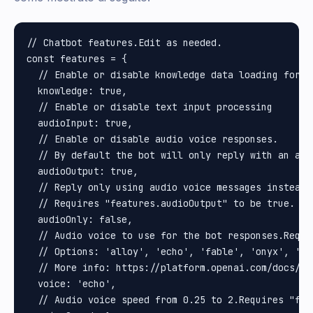
// Chatbot features.Edit as needed.

const features = {

  // Enable or disable knowledge data loading for A
  knowledge: true,

  // Enable or disable text input processing

  audioInput: true,

  // Enable or disable audio voice responses.

  // By default the bot will only reply with an aud
  audioOutput: true,

  // Reply only using audio voice messages instead o
  // Requires "features.audioOutput" to be true.

  audioOnly: false,

  // Audio voice to use for the bot responses.Requi
  // Options: 'alloy', 'echo', 'fable', 'onyx', 'nov
  // More info: https://platform.openai.com/docs/gu
  voice: 'echo',

  // Audio voice speed from 0.25 to 2.Requires "fea