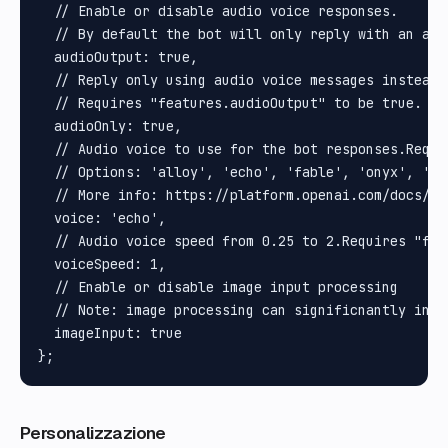
  // Enable or disable audio voice responses.

  // By default the bot will only reply with an aud
  audioOutput: true,

  // Reply only using audio voice messages instead o
  // Requires "features.audioOutput" to be true.

  audioOnly: true,

  // Audio voice to use for the bot responses.Requi
  // Options: 'alloy', 'echo', 'fable', 'onyx', 'nov
  // More info: https://platform.openai.com/docs/gu
  voice: 'echo',

  // Audio voice speed from 0.25 to 2.Requires "fea
  voiceSpeed: 1,

  // Enable or disable image input processing

  // Note: image processing can significnantly incr
  imageInput: true

Personalizzazione