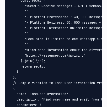
      const reply = [

        '*Send & Receive messages + API + Webhooks 
        '',

        '- Platform Professional: 30, 000 messages 
        '- Platform Business: 60, 000 messages + un
        '- Platform Enterprise: unlimited messages +
        '',

        'Each plan is limited to one WhatsApp numbe
        '',

        '*Find more information about the different
        'https://wassenger.com/#pricing'

      ].join('\n');

      return reply;

    }

  },

  // Sample function to load user information from a
  {

    name: 'loadUserInformation',

    description: 'Find user name and email from the 
    parameters: {
