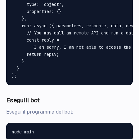
      type: 'object',

      properties: {}

    },

    run: async ({ parameters, response, data, devic
      // You may call an remote API and run a databa
      const reply =

        'I am sorry, I am not able to access the CR
      return reply;

    }

  }

Esegui il bot
Esegui il programma del bot: