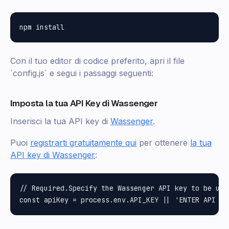
Con il tuo editor di codice preferito, apri il file
`config.js` e segui i passaggi seguenti:
Imposta la tua API Key di Wassenger
Inserisci la tua API key di
Wassenger
.
Puoi
registrarti gratuitamente qui
per ottenere
la tua
API key di Wassenger
:
// Required.Specify the Wassenger API key to be used