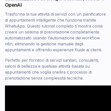
OpenAI
Trasforma la tua attività di servizi con un pianificatore
di appuntamenti intelligente che funziona tramite
WhatsApp. Questo tutorial completo ti mostra come
creare un sistema di prenotazione completamente
automatizzato usando l'automazione dei workflow
n8n, eliminando la gestione manuale degli
appuntamenti e offrendo esperienze fluide ai clienti.
Perfetto per fornitori di servizi sanitari, consulenti,
saloni di bellezza e qualsiasi attività basata su
appuntamenti che voglia snellire il processo di
prenotazione senza complessità tecniche.