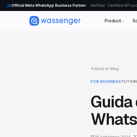
Official Meta WhatsApp Business Partner
Verified · Certified API a
Product
S
Back to Blog
FOR BUSINESS
TUTOR
Guida 
Whats
26 settembre 2024