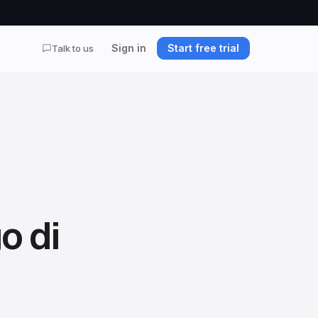
Sign in
Start free trial
Talk to us
o di