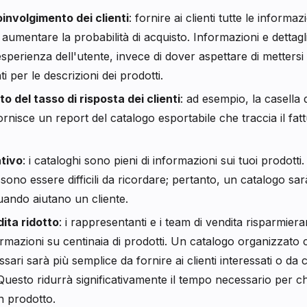
involgimento dei clienti
: fornire ai clienti tutte le informa
 aumentare la probabilità di acquisto. Informazioni e dettagl
esperienza dell'utente, invece di dover aspettare di mettersi 
ti per le descrizioni dei prodotti.
 del tasso di risposta dei clienti
: ad esempio, la casella d
nisce un report del catalogo esportabile che traccia il fatt
tivo
: i cataloghi sono pieni di informazioni sui tuoi prodotti
ono essere difficili da ricordare; pertanto, un catalogo sarà 
uando aiutano un cliente.
dita ridotto
: i rappresentanti e i team di vendita risparmie
rmazioni su centinaia di prodotti. Un catalogo organizzato ch
ssari sarà più semplice da fornire ai clienti interessati o d
Questo ridurrà significativamente il tempo necessario per c
n prodotto.