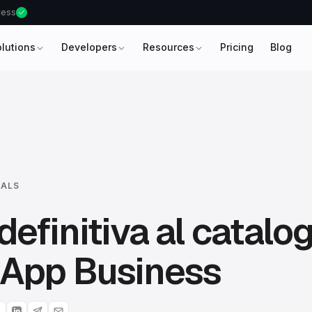
ccess
olutions
Developers
Resources
Pricing
Blog
IALS
definitiva al catalog
App Business