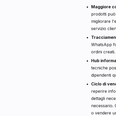
Maggiore co
prodotti può
migliorare l'
servizio clien
Tracciamento
WhatsApp for
ordini creati.
Hub informa
tecniche poss
dipendenti q
Ciclo di ven
reperire info
dettagli nece
necessario. 
o vendere u