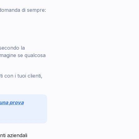
 domanda di sempre:
 secondo la
mmagine se qualcosa
con i tuoi clienti,
r una prova
ti aziendali