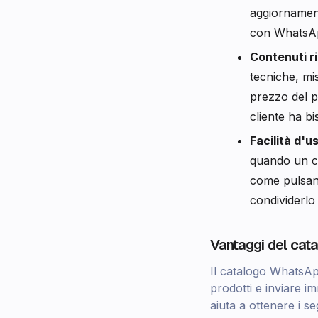
aggiornament
con WhatsApp
Contenuti r
tecniche, mis
prezzo del p
cliente ha b
Facilità d'u
quando un cl
come pulsant
condividerl
Vantaggi del ca
Il catalogo WhatsApp 
prodotti e inviare i
aiuta a ottenere i se