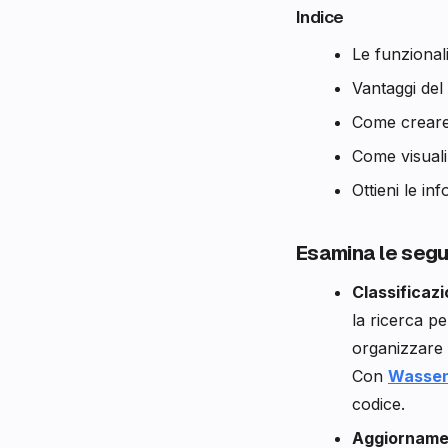
Indice
Le funzional
Vantaggi de
Come creare
Come visuali
Ottieni le in
Esamina le segue
Classificazi
la ricerca pe
organizzare i
Con
Wassen
codice.
Aggiornamen