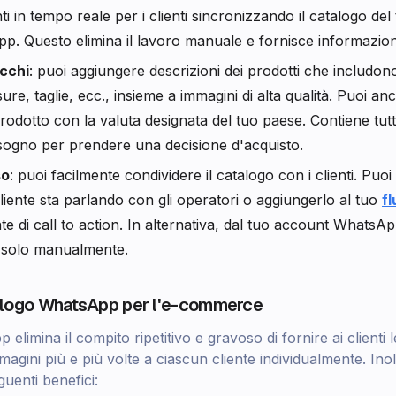
i in tempo reale per i clienti sincronizzando il catalogo del
. Questo elimina il lavoro manuale e fornisce informazion
icchi
: puoi aggiungere descrizioni dei prodotti che includon
ure, taglie, ecc., insieme a immagini di alta qualità. Puoi anc
rodotto con la valuta designata del tuo paese. Contiene tutt
isogno per prendere una decisione d'acquisto.
so
: puoi facilmente condividere il catalogo con i clienti. Puoi
iente sta parlando con gli operatori o aggiungerlo al tuo
f
e di call to action. In alternativa, dal tuo account WhatsA
o solo manualmente.
talogo WhatsApp per l'e-commerce
elimina il compito ripetitivo e gravoso di fornire ai clienti 
mmagini più e più volte a ciascun cliente individualmente. Ino
guenti benefici: