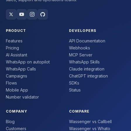
PRODUCT
DEVELOPERS
Features
API Documentation
Pricing
Webhooks
AI Assistant
MCP Server
WhatsApp on autopilot
WhatsApp Skills
WhatsApp Calls
Claude integration
Campaigns
ChatGPT integration
Flows
SDKs
Mobile App
Status
Number validator
COMPANY
COMPARE
Blog
Wassenger vs Callbell
Customers
Wassenger vs Whato