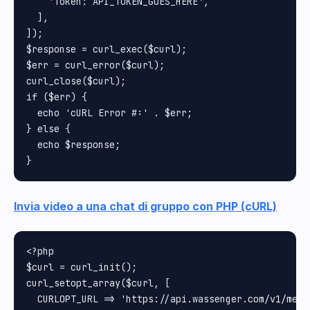
    'Token: API_TOKEN_GOES_HERE',

  ],

]);

$response = curl_exec($curl);

$err = curl_error($curl);

curl_close($curl);

if ($err) {

  echo 'cURL Error #:' . $err;

} else {

  echo $response;

Invia video a una chat di gruppo con PHP (cURL)
<?php

$curl = curl_init();

curl_setopt_array($curl, [

  CURLOPT_URL => 'https://api.wassenger.com/v1/messa