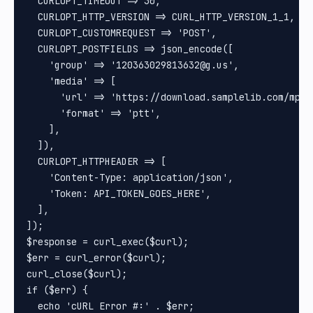
  CURLOPT_TIMEOUT => 30,

  CURLOPT_HTTP_VERSION => CURL_HTTP_VERSION_1_1,

  CURLOPT_CUSTOMREQUEST => 'POST',

  CURLOPT_POSTFIELDS => json_encode([

    'group' => '120363029813632@g.us',

    'media' => [

      'url' => 'https://download.samplelib.com/mp3/s
      'format' => 'ptt',

    ],

  ]),

  CURLOPT_HTTPHEADER => [

    'Content-Type: application/json',

    'Token: API_TOKEN_GOES_HERE',

  ],

]);

$response = curl_exec($curl);

$err = curl_error($curl);

curl_close($curl);

if ($err) {

  echo 'cURL Error #:' . $err;
