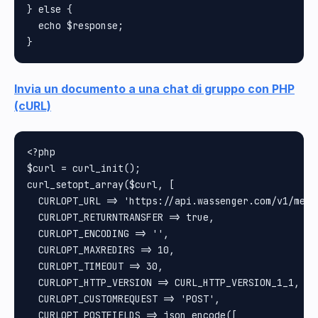
} else {

  echo $response;

Invia un documento a una chat di gruppo con PHP
(cURL)
<?php

$curl = curl_init();

curl_setopt_array($curl, [

  CURLOPT_URL => 'https://api.wassenger.com/v1/messa
  CURLOPT_RETURNTRANSFER => true,

  CURLOPT_ENCODING => '',

  CURLOPT_MAXREDIRS => 10,

  CURLOPT_TIMEOUT => 30,

  CURLOPT_HTTP_VERSION => CURL_HTTP_VERSION_1_1,

  CURLOPT_CUSTOMREQUEST => 'POST',

  CURLOPT_POSTFIELDS => json_encode([
