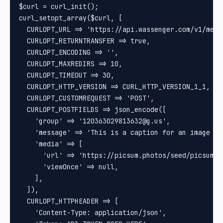
$curl = curl_init();

curl_setopt_array($curl, [

  CURLOPT_URL => 'https://api.wassenger.com/v1/messa
  CURLOPT_RETURNTRANSFER => true,

  CURLOPT_ENCODING => '',

  CURLOPT_MAXREDIRS => 10,

  CURLOPT_TIMEOUT => 30,

  CURLOPT_HTTP_VERSION => CURL_HTTP_VERSION_1_1,

  CURLOPT_CUSTOMREQUEST => 'POST',

  CURLOPT_POSTFIELDS => json_encode([

    'group' => '120363029813632@g.us',

    'message' => 'This is a caption for an image mes
    'media' => [

      'url' => 'https://picsum.photos/seed/picsum/60
      'viewOnce' => null,

    ],

  ]),

  CURLOPT_HTTPHEADER => [

    'Content-Type: application/json',
