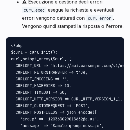
⚠️ Esecuzione e gestione degli errori:
esegue la richiesta e eventuali
curl_exec
errori vengono catturati con
.
curl_error
Vengono quindi stampati la risposta o l'errore.
<?php

$curl = curl_init();

curl_setopt_array($curl, [

  CURLOPT_URL => 'https://api.wassenger.com/v1/messa
  CURLOPT_RETURNTRANSFER => true,

  CURLOPT_ENCODING => '',

  CURLOPT_MAXREDIRS => 10,

  CURLOPT_TIMEOUT => 30,

  CURLOPT_HTTP_VERSION => CURL_HTTP_VERSION_1_1,

  CURLOPT_CUSTOMREQUEST => 'POST',

  CURLOPT_POSTFIELDS => json_encode([

    'group' => '120363029813632@g.us',

    'message' => 'Sample group message',
