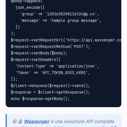
$body->append(

  json_encode([

    'group' => '1203630298136324@g.us',

    'message' => 'Sample group message',

  ])

);

$request->setRequestUrl('https://api.wassenger.com/v
$request->setRequestMethod('POST');

$request->setBody($body);

$request->setHeaders([

  'Content-Type' => 'application/json',

  'Token' => 'API_TOKEN_GOES_HERE',

]);

$client->enqueue($request)->send();

$response = $client->getResponse();

🤩 🤖
Wassenger
è una soluzione API completa