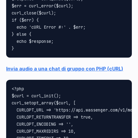
$err = curl_error($curl);

curl_close($curl);

if ($err) {

  echo 'cURL Error #:' . $err;

} else {

  echo $response;

Invia audio a una chat di gruppo con PHP (cURL)
<?php

$curl = curl_init();

curl_setopt_array($curl, [

  CURLOPT_URL => 'https://api.wassenger.com/v1/messa
  CURLOPT_RETURNTRANSFER => true,

  CURLOPT_ENCODING => '',

  CURLOPT_MAXREDIRS => 10,
