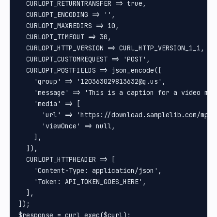
  CURLOPT_RETURNTRANSFER => true,

  CURLOPT_ENCODING => '',

  CURLOPT_MAXREDIRS => 10,

  CURLOPT_TIMEOUT => 30,

  CURLOPT_HTTP_VERSION => CURL_HTTP_VERSION_1_1,

  CURLOPT_CUSTOMREQUEST => 'POST',

  CURLOPT_POSTFIELDS => json_encode([

    'group' => '120363029813632@g.us',

    'message' => 'This is a caption for a video mess
    'media' => [

      'url' => 'https://download.samplelib.com/mp4/s
      'viewOnce' => null,

    ],

  ]),

  CURLOPT_HTTPHEADER => [

    'Content-Type: application/json',

    'Token: API_TOKEN_GOES_HERE',

  ],

]);

$response = curl_exec($curl);
