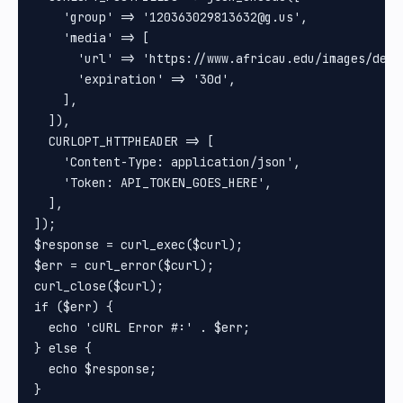
    'group' => '120363029813632@g.us',

    'media' => [

      'url' => 'https://www.africau.edu/images/defau
      'expiration' => '30d',

    ],

  ]),

  CURLOPT_HTTPHEADER => [

    'Content-Type: application/json',

    'Token: API_TOKEN_GOES_HERE',

  ],

]);

$response = curl_exec($curl);

$err = curl_error($curl);

curl_close($curl);

if ($err) {

  echo 'cURL Error #:' . $err;

} else {

  echo $response;
