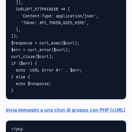
  ]),

  CURLOPT_HTTPHEADER => [

    'Content-Type: application/json',

    'Token: API_TOKEN_GOES_HERE',

  ],

]);

$response = curl_exec($curl);

$err = curl_error($curl);

curl_close($curl);

if ($err) {

  echo 'cURL Error #:' . $err;

} else {

  echo $response;

Invia immagini a una chat di gruppo con PHP (cURL)
<?php
