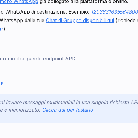
mero WhatsApp
già collegato alla piattaforma e online.
po WhatsApp di destinazione. Esempio:
1203631635564800
WhatsApp dalle tue
Chat di Gruppo disponibili qui
(richiede 
er
)
seremo il seguente endpoint API:
ge
oi inviare messaggi multimediali in una singola richiesta A
ile è memorizzato.
Clicca qui per testarlo