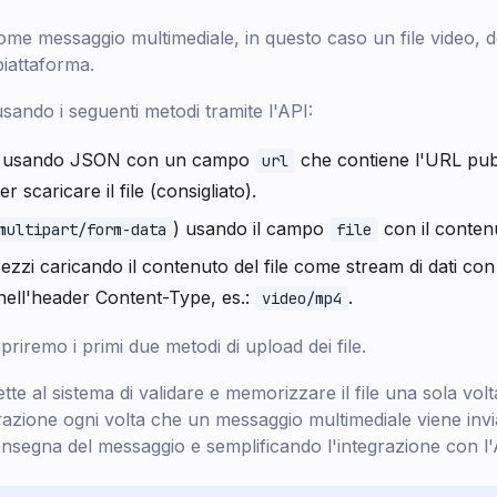
come messaggio multimediale, in questo caso un file video, 
 piattaforma.
 usando i seguenti metodi tramite l'API:
 usando JSON con un campo
che contiene l'URL pu
url
r scaricare il file (consigliato).
) usando il campo
con il contenu
multipart/form-data
file
rezzi caricando il contenuto del file come stream di dati co
e nell'header Content-Type, es.:
.
video/mp4
priremo i primi due metodi di upload dei file.
ette al sistema di validare e memorizzare il file una sola volt
razione ogni volta che un messaggio multimediale viene invi
consegna del messaggio e semplificando l'integrazione con l'