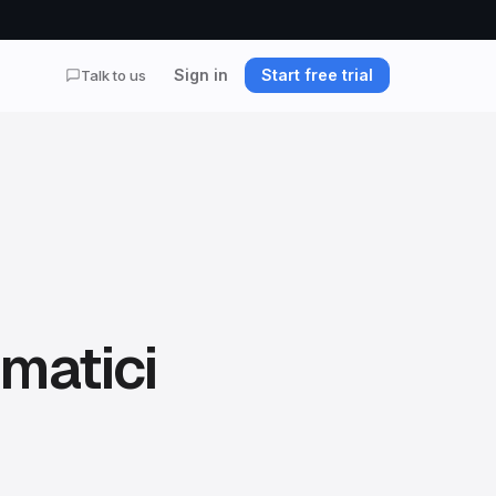
Sign in
Start free trial
Talk to us
matici