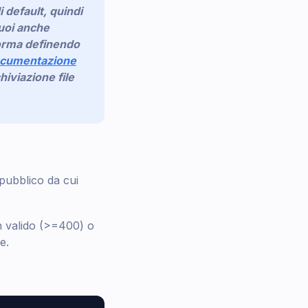
 default, quindi
puoi anche
forma definendo
documentazione
hiviazione file
 pubblico da cui
n valido (>=400) o
e.