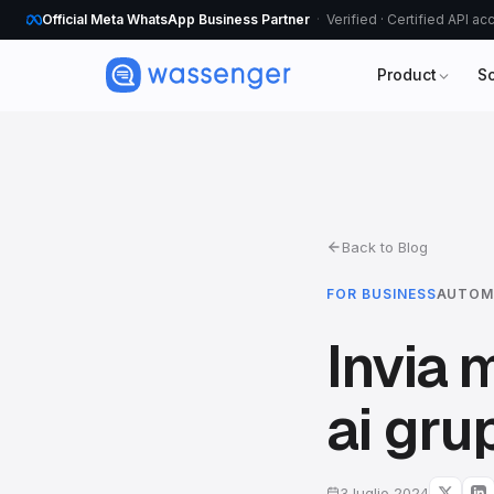
Official Meta WhatsApp Business Partner
Verified · Certified API a
Product
S
Back to Blog
FOR BUSINESS
AUTOM
Invia 
ai gr
3 luglio 2024