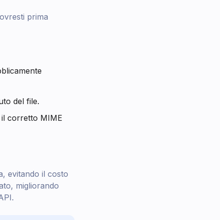
dovresti prima
bblicamente
to del file.
n il corretto MIME
a, evitando il costo
ato, migliorando
API.