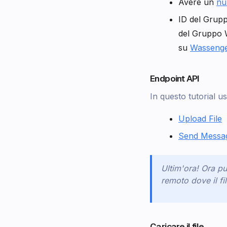
Avere un
nu
ID del Grup
del Gruppo 
su
Wasseng
Endpoint API
In questo tutorial u
Upload File
Send Messa
Ultim'ora! Ora pu
remoto dove il f
Caricare il file