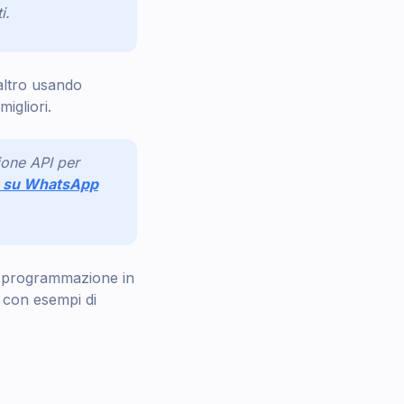
i.
altro usando
migliori.
ione API per
sa su WhatsApp
di programmazione in
 con esempi di