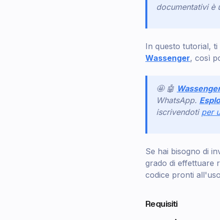
documentativi è u
In questo tutorial, 
Wassenger
, così p
🤩 🤖
Wassenge
WhatsApp.
Esplo
iscrivendoti
per u
Se hai bisogno di in
grado di effettuare 
codice pronti all'us
Requisiti