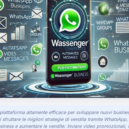
iattaforma altamente efficace per sviluppare nuovi busine
i sfruttare le migliori strategie di vendita tramite WhatsApp,
usiness e aumentare le vendite. Inviare video promozionali, 