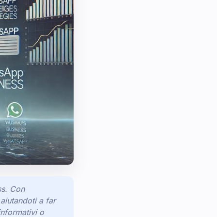
ss. Con
 aiutandoti a far
informativi o