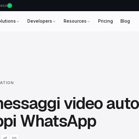
ccess
olutions
Developers
Resources
Pricing
Blog
ATION
messaggi video auto
uppi WhatsApp