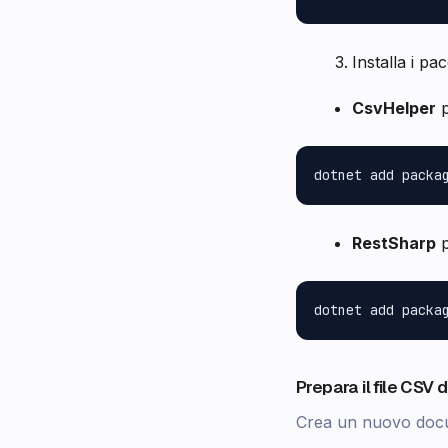
Installa i pa
CsvHelper
p
RestSharp
p
Prepara il file CSV
Crea un nuovo docu