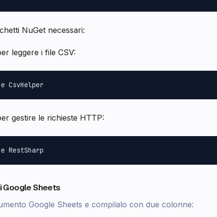
cchetti NuGet necessari:
er leggere i file CSV:
er gestire le richieste HTTP:
 di Google Sheets
mento Google Sheets e compilalo con due colonne: