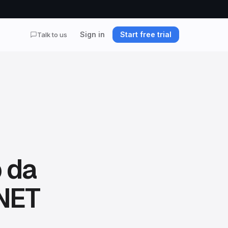
Sign in
Start free trial
Talk to us
 da
 NET