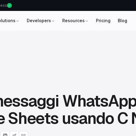
ccess
olutions
Developers
Resources
Pricing
Blog
 messaggi WhatsApp
e Sheets usando C