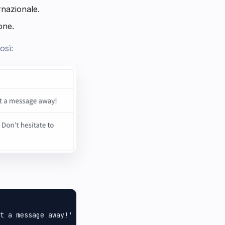
rnazionale.
one.
osì:
t a message away!' +
