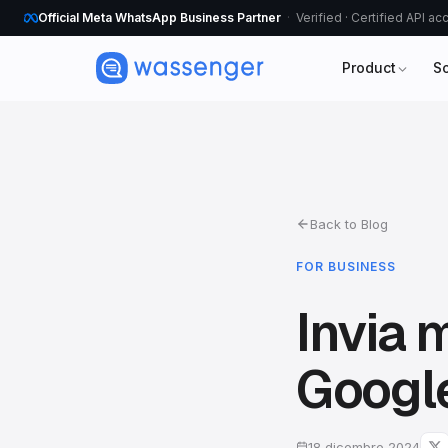
Official Meta WhatsApp Business Partner
Verified · Certified API a
Product
S
Back to Blog
FOR BUSINESS
Invia
Googl
18 dicembre 2024