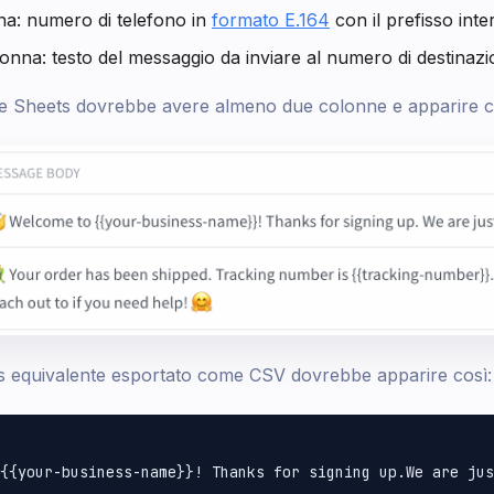
a: numero di telefono in
formato E.164
con il prefisso inte
nna: testo del messaggio da inviare al numero di destinazi
e Sheets dovrebbe avere almeno due colonne e apparire c
s equivalente esportato come CSV dovrebbe apparire così:
 {{your-business-name}}! Thanks for signing up.We are jus