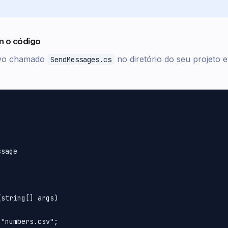
m o código
ivo chamado
no diretório do seu projeto e
SendMessages.cs
sage

string[] args)

"numbers.csv";
