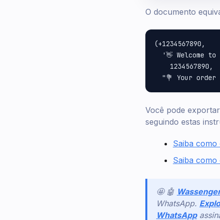
O documento equiva
(+1234567890,

  '👋 Welcome to
    1234567890,

Você pode exportar
seguindo estas inst
Saiba como 
Saiba como 
🤩 🤖
Wassenge
WhatsApp.
Explo
WhatsApp
assi