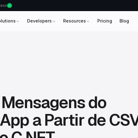
ccess
olutions
Developers
Resources
Pricing
Blog
r Mensagens do
pp a Partir de CS
o C NET