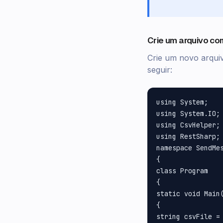
Crie um arquivo co
Crie um novo arqu
seguir:
using System;

using System.IO;

using CsvHelper;

using RestSharp;

namespace SendMes
{

class Program

{

static void Main(
{

string csvFile = 