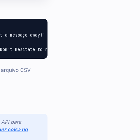
t a message away!' +

 arquivo CSV
 API para
er coisa no