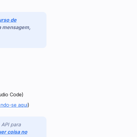
urso de
ma mensagem,
tudio Code)
endo-se aqui
)
 API para
er coisa no