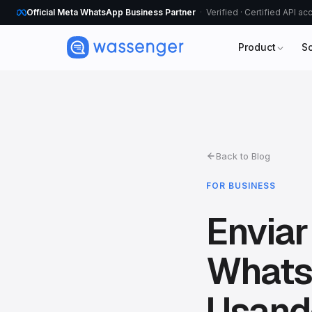
Official Meta WhatsApp Business Partner
Verified · Certified API a
Product
S
Back to Blog
FOR BUSINESS
Envia
WhatsA
Usand