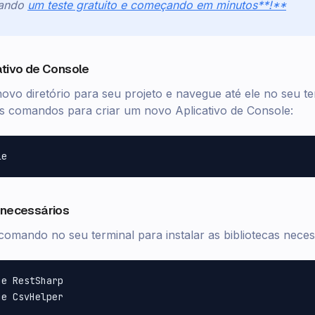
nando
um teste gratuito e começando em minutos**!**
ativo de Console
novo diretório para seu projeto e navegue até ele no seu te
es comandos para criar um novo Aplicativo de Console:
 necessários
comando no seu terminal para instalar as bibliotecas neces
e RestSharp
