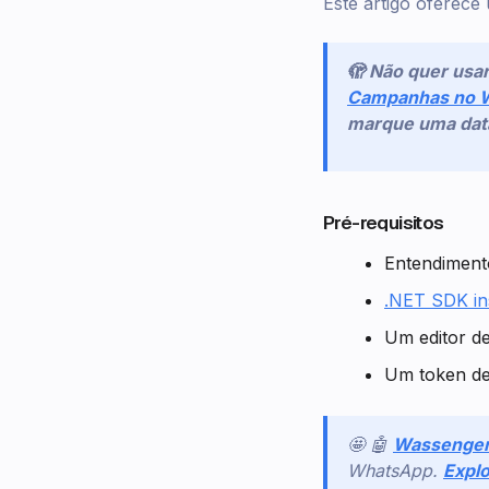
Este artigo oferece
🫣 Não quer usa
Campanhas no 
marque uma data 
Pré-requisitos
Entendiment
.NET SDK in
Um editor de
Um token d
🤩 🤖
Wassenge
WhatsApp.
Explo