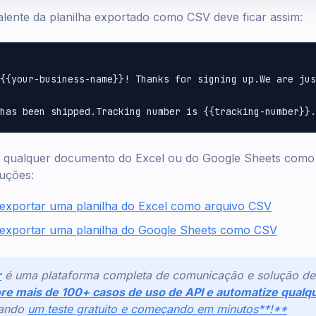
lente da planilha exportado como CSV deve ficar assim:
 {{your-business-name}}! Thanks for signing up.We are jus
 qualquer documento do Excel ou do Google Sheets como
ruções:
exportar uma planilha do Excel como arquivo CSV
exportar uma planilha do Google Sheets como CSV
r
é uma plataforma completa de comunicação e solução de
re mais de 100+ casos de uso de API e automatize qualqu
nando
um teste gratuito e começando em minutos**!**