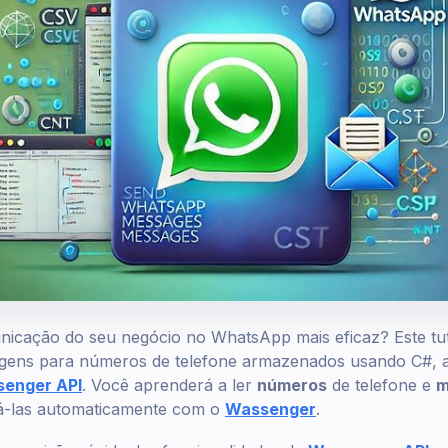
nicação do seu negócio no WhatsApp mais eficaz? Este tut
ens para números de telefone armazenados usando C#, a 
enger API
. Você aprenderá a ler
números
de telefone e
m
á-las automaticamente com o
Wassenger
.