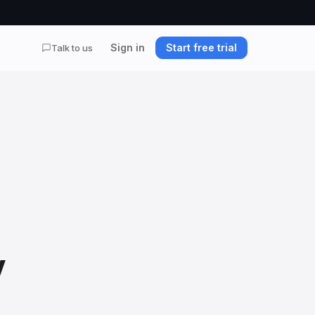
Sign in
Start free trial
Talk to us
V