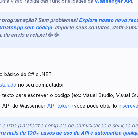
 uma visão rápida das funcionalidades da
Wassenger API
.
r programação? Sem problemas!
Explore nosso novo rec
WhatsApp sem código
. Importe seus contatos, defina u
de envio e relaxe! 🥳 🥳
o básico de C# e .NET
stalado
no seu computador
 texto para escrever o código (ex.: Visual Studio, Visual S
e API do Wassenger
API token
(você pode obtê-lo
inscrev
r
é uma plataforma completa de comunicação e solução de
re mais de 100+ casos de uso de API e automatize qualqu