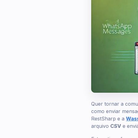
Quer tornar a comu
como enviar mensag
RestSharp e a
Wass
arquivo
CSV
e envi