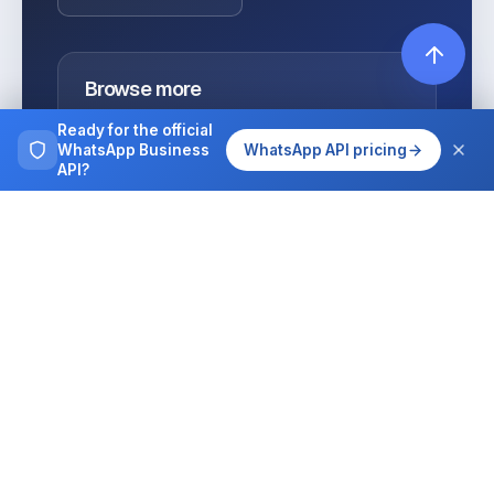
Browse more
Tutorials, guides and case studies on
Ready for the official
running WhatsApp at team scale.
WhatsApp Business
WhatsApp API pricing
API?
All articles
Integrations
MCP for AI agents