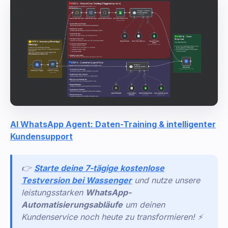
AI WhatsApp Agent: Daten-Training & intelligenter
Kundensupport
👉
Starte deine 7-tägige kostenlose
Testversion bei Wassenger
und nutze unsere
leistungsstarken
WhatsApp-
Automatisierungsabläufe
um deinen
Kundenservice noch heute zu transformieren! ⚡