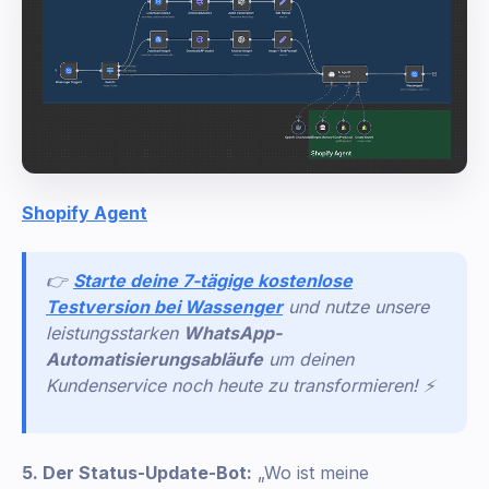
Shopify Agent
👉
Starte deine 7-tägige kostenlose
Testversion bei Wassenger
und nutze unsere
leistungsstarken
WhatsApp-
Automatisierungsabläufe
um deinen
Kundenservice noch heute zu transformieren! ⚡
5. Der Status-Update-Bot:
„Wo ist meine