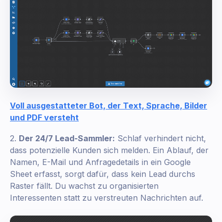
Voll ausgestatteter Bot, der Text, Sprache, Bilder
und PDF versteht
2.
Der 24/7 Lead-Sammler:
Schlaf verhindert nicht,
dass potenzielle Kunden sich melden. Ein Ablauf, der
Namen, E-Mail und Anfragedetails in ein Google
Sheet erfasst, sorgt dafür, dass kein Lead durchs
Raster fällt. Du wachst zu organisierten
Interessenten statt zu verstreuten Nachrichten auf.