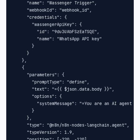
      "name": "Wassenger Trigger",

      "webhookId": "webhook_id",

      "credentials": {

        "wassengerApiKey": {

          "id": "9du3UAbFSzEaTSQE",

          "name": "WhatsApp API key"

        }

      }

    },

    {

      "parameters": {

        "promptType": "define",

        "text": "={{ $json.data.body }}",

        "options": {

          "systemMessage": "=You are an AI agent de
        }

      },

      "type": "@n8n/n8n-nodes-langchain.agent",

      "typeVersion": 1.9,

      "position": [-220, -120],
