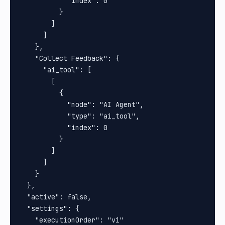
            "index": 0

          }

        ]

      ]

    },

    "Collect Feedback": {

      "ai_tool": [

        [

          {

            "node": "AI Agent",

            "type": "ai_tool",

            "index": 0

          }

        ]

      ]

    }

  },

  "active": false,

  "settings": {

    "executionOrder": "v1"
