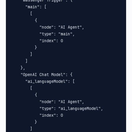
    "Wassenger Trigger": {

      "main": [

        [

          {

            "node": "AI Agent",

            "type": "main",

            "index": 0

          }

        ]

      ]

    },

    "OpenAI Chat Model": {

      "ai_languageModel": [

        [

          {

            "node": "AI Agent",

            "type": "ai_languageModel",

            "index": 0

          }

        ]
