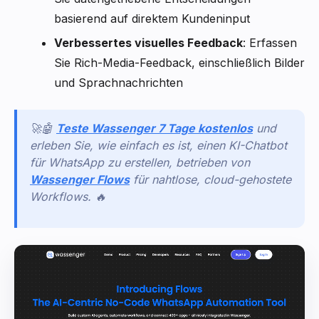
basierend auf direktem Kundeninput
Verbessertes visuelles Feedback
: Erfassen
Sie Rich-Media-Feedback, einschließlich Bilder
und Sprachnachrichten
🚀🤖
Teste Wassenger 7 Tage kostenlos
und
erleben Sie, wie einfach es ist, einen KI-Chatbot
für WhatsApp zu erstellen, betrieben von
Wassenger Flows
für nahtlose, cloud-gehostete
Workflows.
🔥