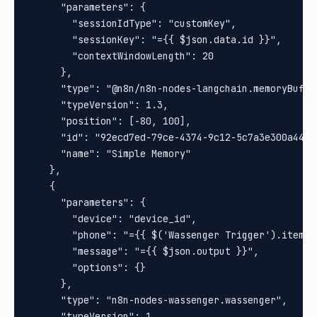
      "parameters": {

        "sessionIdType": "customKey",

        "sessionKey": "={{ $json.data.id }}",

        "contextWindowLength": 20

      },

      "type": "@n8n/n8n-nodes-langchain.memoryBuffer
      "typeVersion": 1.3,

      "position": [-80, 100],

      "id": "92ecd7ed-79ce-4374-9c12-5c7a3e300a44",

      "name": "Simple Memory"

    },

    {

      "parameters": {

        "device": "device_id",

        "phone": "={{ $('Wassenger Trigger').item.j
        "message": "={{ $json.output }}",

        "options": {}

      },

      "type": "n8n-nodes-wassenger.wassenger",

      "typeVersion": 1,
