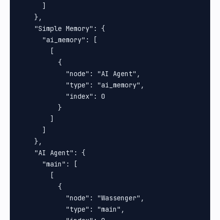
      ]

    },

    "Simple Memory": {

      "ai_memory": [

        [

          {

            "node": "AI Agent",

            "type": "ai_memory",

            "index": 0

          }

        ]

      ]

    },

    "AI Agent": {

      "main": [

        [

          {

            "node": "Wassenger",

            "type": "main",
