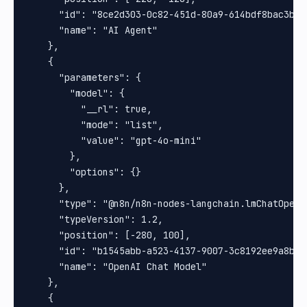
      "id": "8ce2d303-0c82-451d-80a9-614bdf8bac3b",

      "name": "AI Agent"

    },

    {

      "parameters": {

        "model": {

          "__rl": true,

          "mode": "list",

          "value": "gpt-4o-mini"

        },

        "options": {}

      },

      "type": "@n8n/n8n-nodes-langchain.lmChatOpenAi
      "typeVersion": 1.2,

      "position": [-280, 100],

      "id": "b1545abb-a523-4137-9007-3c8192ee9a8b",

      "name": "OpenAI Chat Model"

    },

    {
