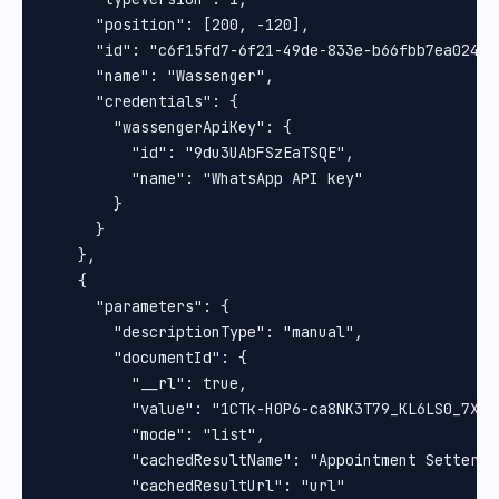
      "position": [200, -120],

      "id": "c6f15fd7-6f21-49de-833e-b66fbb7ea024",

      "name": "Wassenger",

      "credentials": {

        "wassengerApiKey": {

          "id": "9du3UAbFSzEaTSQE",

          "name": "WhatsApp API key"

        }

      }

    },

    {

      "parameters": {

        "descriptionType": "manual",

        "documentId": {

          "__rl": true,

          "value": "1CTk-H0P6-ca8NK3T79_KL6LS0_7Xq8b
          "mode": "list",

          "cachedResultName": "Appointment Setter",

          "cachedResultUrl": "url"
