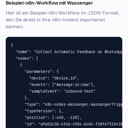
Beispiel-n8n-Workflow mit Wassenger
Hier ist ein Beispiel-n8n-Workflow im JSON-Format,
den Sie direkt in Ihre n8n-Instanz importieren
können:
{

  "name": "Collect Automatic Feedback on WhatsApp",

  "nodes": [

    {

      "parameters": {

        "device": "device_id",

        "events": ["message:in:new"],

        "sampleEvent": "inbound-text"

      },

      "type": "n8n-nodes-wassenger.wassengerTrigger"
      "typeVersion": 1,

      "position": [-440, -120],

      "id": "a9602c3b-451b-4504-bc04-f38947510439",
