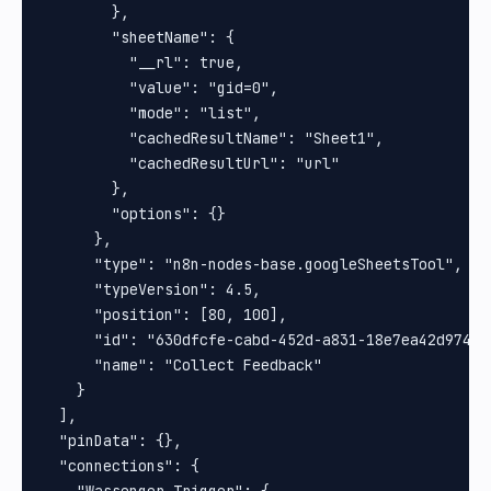
        },

        "sheetName": {

          "__rl": true,

          "value": "gid=0",

          "mode": "list",

          "cachedResultName": "Sheet1",

          "cachedResultUrl": "url"

        },

        "options": {}

      },

      "type": "n8n-nodes-base.googleSheetsTool",

      "typeVersion": 4.5,

      "position": [80, 100],

      "id": "630dfcfe-cabd-452d-a831-18e7ea42d974",

      "name": "Collect Feedback"

    }

  ],

  "pinData": {},

  "connections": {
