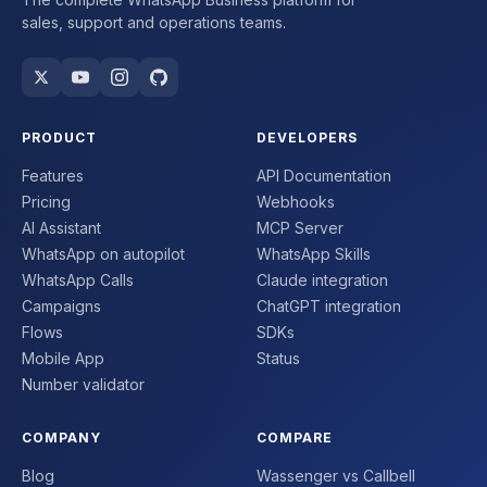
sales, support and operations teams.
PRODUCT
DEVELOPERS
Features
API Documentation
Pricing
Webhooks
AI Assistant
MCP Server
WhatsApp on autopilot
WhatsApp Skills
WhatsApp Calls
Claude integration
Campaigns
ChatGPT integration
Flows
SDKs
Mobile App
Status
Number validator
COMPANY
COMPARE
Blog
Wassenger vs Callbell