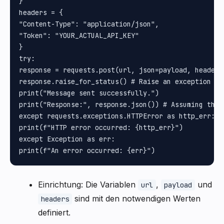
}

headers = {

"Content-Type": "application/json", 

"Token": "YOUR_ACTUAL_API_KEY"

}

try:

response = requests.post(url, json=payload, headers=
response.raise_for_status() # Raise an exception for
print("Message sent successfully.")

print("Response:", response.json()) # Assuming the 
except requests.exceptions.HTTPError as http_err:

print(f"HTTP error occurred: {http_err}")

except Exception as err:

Einrichtung: Die Variablen
,
und
url
payload
sind mit den notwendigen Werten
headers
definiert.