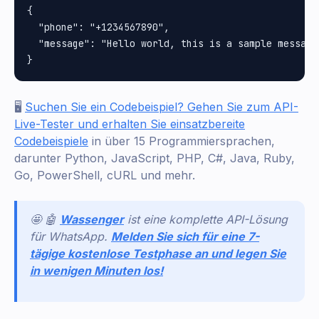
{

  "phone": "+1234567890",

  "message": "Hello world, this is a sample message"
🖥️
Suchen Sie ein Codebeispiel? Gehen Sie zum API-
Live-Tester und erhalten Sie einsatzbereite
Codebeispiele
in über 15 Programmiersprachen,
darunter Python, JavaScript, PHP, C#, Java, Ruby,
Go, PowerShell, cURL und mehr.
🤩 🤖
Wassenger
ist eine komplette API-Lösung
für WhatsApp.
Melden Sie sich für eine 7-
tägige kostenlose Testphase an und legen Sie
in wenigen Minuten los!