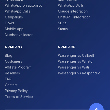
WhatsApp on autopilot
WhatsApp Skills
WhatsApp Calls
Claude integration
Campaigns
ChatGPT integration
Flows
SDKs
Mobile App
Status
Number validator
COMPANY
COMPARE
Blog
Wassenger vs Callbell
Customers
Wassenger vs Whato
Affiliate Program
Wassenger vs Wati
Resellers
Wassenger vs Respond.io
FAQ
Contact
Privacy Policy
Terms of Service