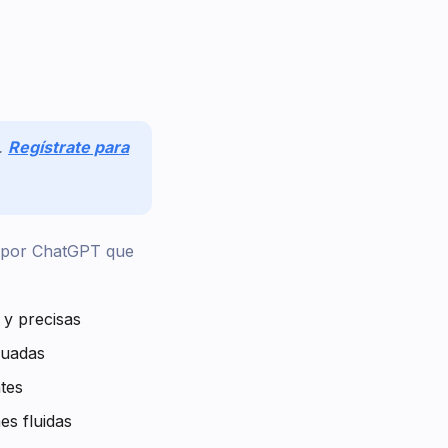
.
Regístrate para
o por ChatGPT que
 y precisas
cuadas
tes
s fluidas