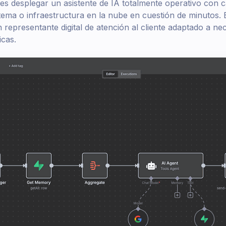
es desplegar un asistente de IA totalmente operativo con 
tema o infraestructura en la nube en cuestión de minutos. E
representante digital de atención al cliente adaptado a ne
icas.