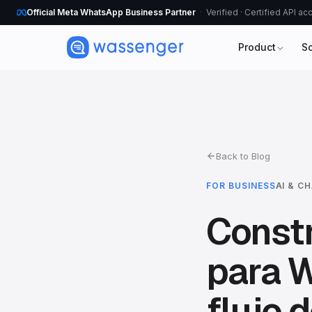
Official Meta WhatsApp Business Partner
Verified · Certified API a
Product
S
Back to Blog
FOR BUSINESS
AI & C
Constr
para 
flujo 