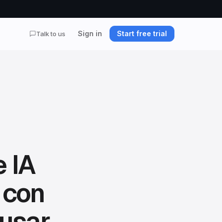
Sign in
Start free trial
Talk to us
 IA
 con
 usar