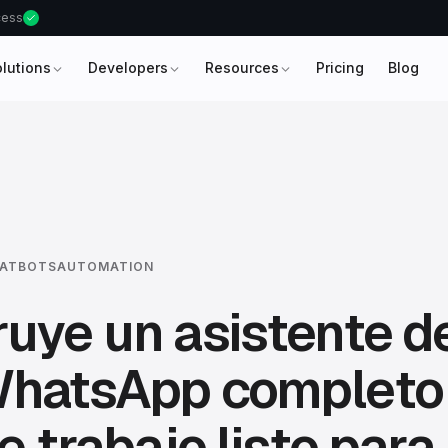
ccess
olutions
Developers
Resources
Pricing
Blog
HATBOTS
AUTOMATION
uye un asistente de
WhatsApp completo
de trabajo listo para