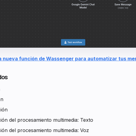
a nueva función de Wassenger para automatizar tus me
dos
n
ón
ción
ión del procesamiento multimedia: Texto
ión del procesamiento multimedia: Voz