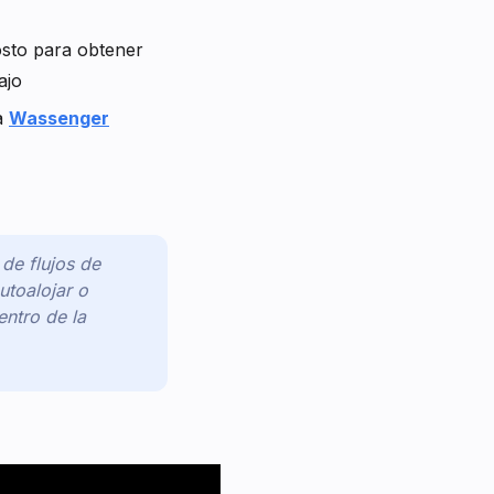
osto para obtener
ajo
a
Wassenger
de flujos de
utoalojar o
entro de la