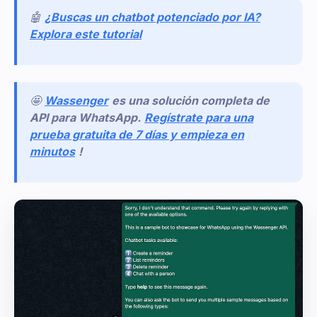
🤖
¿Buscas un chatbot potenciado por IA?
Explora este tutorial
🤩
Wassenger
es una solución completa de
API para WhatsApp.
Regístrate para una
prueba gratuita de 7 días y empieza en
minutos
!