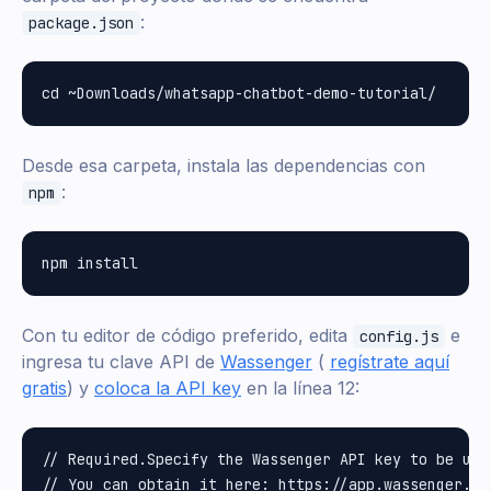
:
package.json
Desde esa carpeta, instala las dependencias con
:
npm
Con tu editor de código preferido, edita
e
config.js
ingresa tu clave API de
Wassenger
(
regístrate aquí
gratis
) y
coloca la API key
en la línea 12:
// Required.Specify the Wassenger API key to be used
// You can obtain it here: https://app.wassenger.com