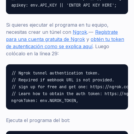
Si quieres ejecutar el programa en tu equipo,
necesitas crear un túnel con
Ngrok
. —
Regístrate
para una cuenta gratuita de Ngrok
y
obtén tu token
de autenticación como se explica aquí
. Luego
colócalo en la línea 29:
// Ngrok tunnel authentication token.

// Required if webhook URL is not provided.

// sign up for free and get one: https://ngrok.com/s
// Learn how to obtain the auth token: https://ngro
Ejecuta el programa del bot: