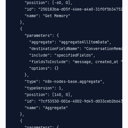
      "position": [-60, 0],

      "id": "250183ba-d05f-46ee-a4a0-31f0f5b34752",

      "name": "Get Memory"

    },

    {

      "parameters": {

        "aggregate": "aggregateAllItemData",

        "destinationFieldName": "ConversationMemorie
        "include": "specifiedFields",

        "fieldsToInclude": "message, created_at ",

        "options": {}

      },

      "type": "n8n-nodes-base.aggregate",

      "typeVersion": 1,

      "position": [140, 0],

      "id": "7cf53530-001e-4002-9d45-d033ceb2b643",

      "name": "Aggregate"

    },

    {

      "parameters": {
