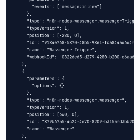
        "events": ["message:in:new"]

      },

      "type": "n8n-nodes-wassenger.wassengerTrigger"
      "typeVersion": 1,

      "position": [-280, 0],

      "id": "9184e768-5870-48b5-98e1-fca844a6664f",

      "name": "Wassenger Trigger",

      "webhookId": "08226e65-d279-4280-b200-e6aa6ed1
    },

    {

      "parameters": {

        "options": {}

      },

      "type": "n8n-nodes-wassenger.wassenger",

      "typeVersion": 1,

      "position": [660, 0],

      "id": "879b67a5-4c24-4e70-8209-b3155fd3bb20",

      "name": "Wassenger"

    },
