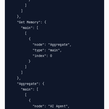
        ]

      ]

    },

    "Get Memory": {

      "main": [

        [

          {

            "node": "Aggregate",

            "type": "main",

            "index": 0

          }

        ]

      ]

    },

    "Aggregate": {

      "main": [

        [

          {

            "node": "AI Agent",
