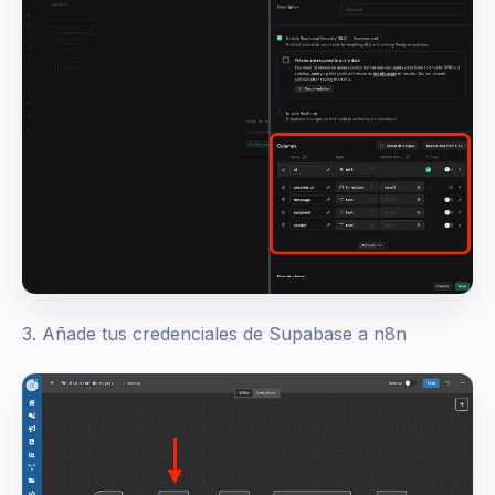
3. Añade tus credenciales de Supabase a n8n