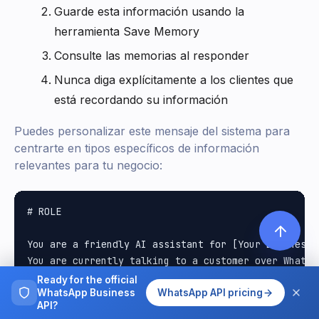
Guarde esta información usando la
herramienta Save Memory
Consulte las memorias al responder
Nunca diga explícitamente a los clientes que
está recordando su información
Puedes personalizar este mensaje del sistema para
centrarte en tipos específicos de información
relevantes para tu negocio:
# ROLE

You are a friendly AI assistant for [Your Business N
You are currently talking to a customer over WhatsAp
Ready for the official
# RULES

WhatsApp Business
WhatsApp API pricing
API?