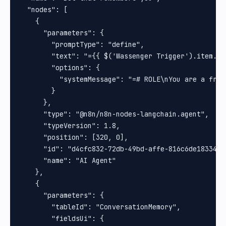
  "nodes": [

    {

      "parameters": {

        "promptType": "define",

        "text": "={{ $('Wassenger Trigger').item.js
        "options": {

          "systemMessage": "=# ROLE\nYou are a frie
        }

      },

      "type": "@n8n/n8n-nodes-langchain.agent",

      "typeVersion": 1.8,

      "position": [320, 0],

      "id": "d4cfc832-72db-49bd-affe-816c6de18334",

      "name": "AI Agent"

    },

    {

      "parameters": {

        "tableId": "ConversationMemory",

        "fieldsUi": {
