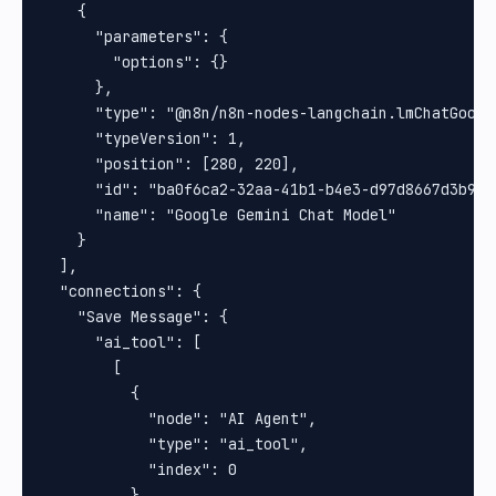
    {

      "parameters": {

        "options": {}

      },

      "type": "@n8n/n8n-nodes-langchain.lmChatGoogle
      "typeVersion": 1,

      "position": [280, 220],

      "id": "ba0f6ca2-32aa-41b1-b4e3-d97d8667d3b9",

      "name": "Google Gemini Chat Model"

    }

  ],

  "connections": {

    "Save Message": {

      "ai_tool": [

        [

          {

            "node": "AI Agent",

            "type": "ai_tool",

            "index": 0

          }
