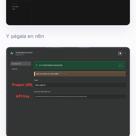
Y pégala en n8n