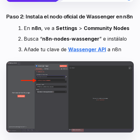
Paso 2: Instala el nodo oficial de Wassenger en n8n
En
n8n
, ve a
Settings
>
Community Nodes
Busca “
n8n-nodes-wassenger
” e instálalo
Añade tu clave de
Wassenger API
a n8n