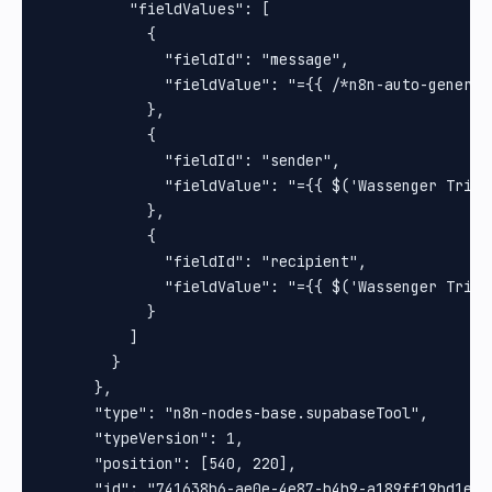
          "fieldValues": [

            {

              "fieldId": "message",

              "fieldValue": "={{ /*n8n-auto-generat
            },

            {

              "fieldId": "sender",

              "fieldValue": "={{ $('Wassenger Trigg
            },

            {

              "fieldId": "recipient",

              "fieldValue": "={{ $('Wassenger Trigg
            }

          ]

        }

      },

      "type": "n8n-nodes-base.supabaseTool",

      "typeVersion": 1,

      "position": [540, 220],

      "id": "741638b6-ae0e-4e87-b4b9-a189ff19bd1e",
