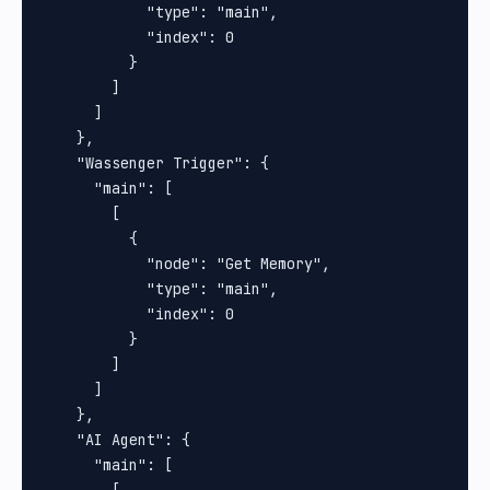
            "type": "main",

            "index": 0

          }

        ]

      ]

    },

    "Wassenger Trigger": {

      "main": [

        [

          {

            "node": "Get Memory",

            "type": "main",

            "index": 0

          }

        ]

      ]

    },

    "AI Agent": {

      "main": [

        [
