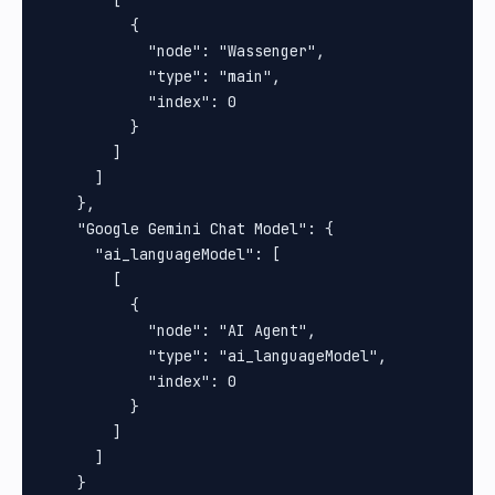
          {

            "node": "Wassenger",

            "type": "main",

            "index": 0

          }

        ]

      ]

    },

    "Google Gemini Chat Model": {

      "ai_languageModel": [

        [

          {

            "node": "AI Agent",

            "type": "ai_languageModel",

            "index": 0

          }

        ]

      ]

    }
