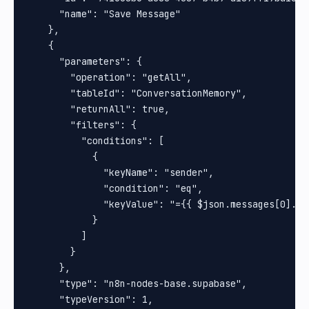
      "name": "Save Message"

    },

    {

      "parameters": {

        "operation": "getAll",

        "tableId": "ConversationMemory",

        "returnAll": true,

        "filters": {

          "conditions": [

            {

              "keyName": "sender",

              "condition": "eq",

              "keyValue": "={{ $json.messages[0].fro
            }

          ]

        }

      },

      "type": "n8n-nodes-base.supabase",

      "typeVersion": 1,
