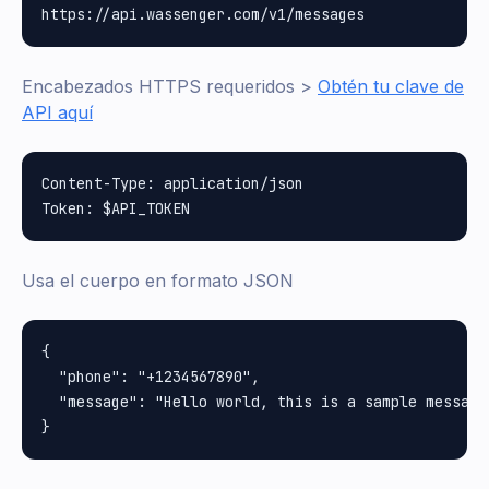
Encabezados HTTPS requeridos >
Obtén tu clave de
API aquí
Content-Type: application/json

Usa el cuerpo en formato JSON
{

  "phone": "+1234567890",

  "message": "Hello world, this is a sample message"