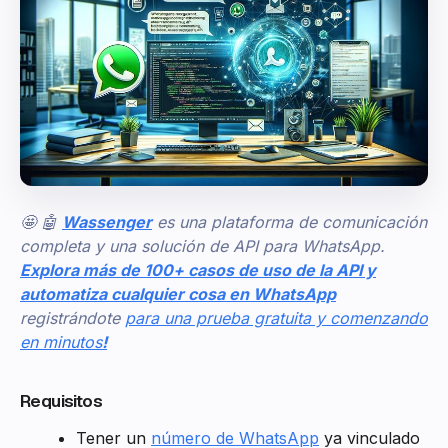
🤩 🤖
Wassenger
es una plataforma de comunicación
completa y una solución de API para WhatsApp.
Explora más de 100+ casos de uso de la API y
automatiza cualquier cosa en WhatsApp
registrándote
para una prueba gratuita y comenzando
en minutos
!
Requisitos
Tener un
número de WhatsApp
ya vinculado