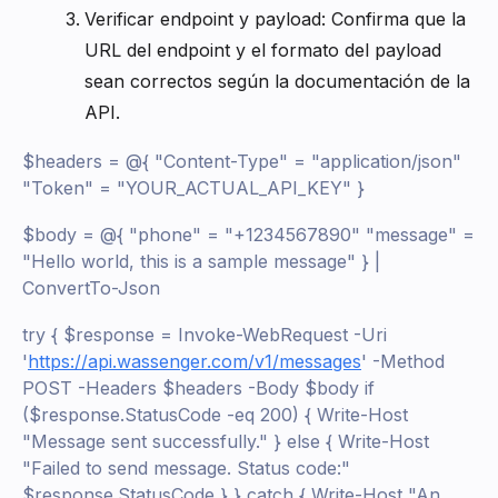
Verificar endpoint y payload: Confirma que la
URL del endpoint y el formato del payload
sean correctos según la documentación de la
API.
$headers = @{ "Content-Type" = "application/json"
"Token" = "YOUR_ACTUAL_API_KEY" }
$body = @{ "phone" = "+1234567890" "message" =
"Hello world, this is a sample message" } |
ConvertTo-Json
try { $response = Invoke-WebRequest -Uri
'
https://api.wassenger.com/v1/messages
' -Method
POST -Headers $headers -Body $body if
($response.StatusCode -eq 200) { Write-Host
"Message sent successfully." } else { Write-Host
"Failed to send message. Status code:"
$response.StatusCode } } catch { Write-Host "An