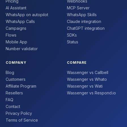
Pricing
Webhooks
AI Assistant
MCP Server
WhatsApp on autopilot
WhatsApp Skills
WhatsApp Calls
Claude integration
Campaigns
ChatGPT integration
Flows
SDKs
Mobile App
Status
Number validator
COMPANY
COMPARE
Blog
Wassenger vs Callbell
Customers
Wassenger vs Whato
Affiliate Program
Wassenger vs Wati
Resellers
Wassenger vs Respond.io
FAQ
Contact
Privacy Policy
Terms of Service