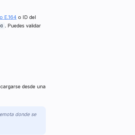
o E.164
o ID del
. Puedes validar
00
scargarse desde una
 remota donde se