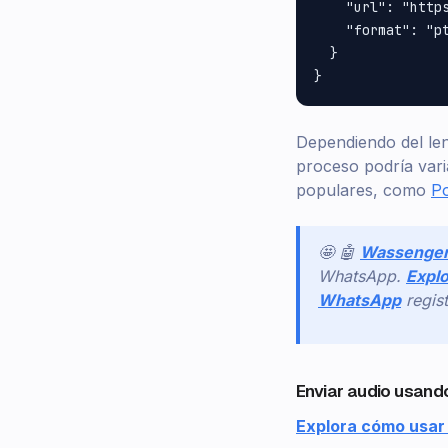
    "url": "https
    "format": "pt
  }

Dependiendo del len
proceso podría vari
populares, como
P
🤩 🤖
Wassenge
WhatsApp.
Explo
WhatsApp
regis
Enviar audio usand
Explora cómo usar 