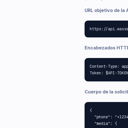
URL objetivo de la 
Encabezados HTTP
Content-Type: app
Cuerpo de la solic
{

  "phone": "+1234
  "media": {
