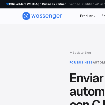
Official Meta WhatsApp Business Partner
Verified · Certified API a
Product
S
Back to Blog
FOR BUSINESS
AUTOM
Enviar
autom
con C