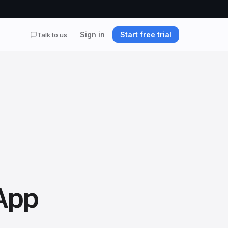
Sign in
Start free trial
Talk to us
App