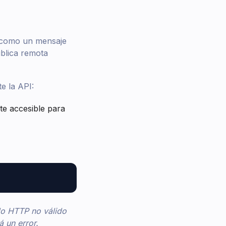
) como un mensaje
blica remota
e la API:
e accesible para
do HTTP no válido
 un error.