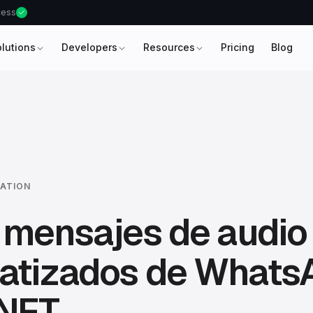
ccess
olutions
Developers
Resources
Pricing
Blog
ATION
 mensajes de audio
atizados de Whats
 NET