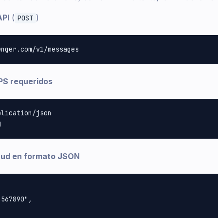
API
(
)
POST
S requeridos
lication/json

itud en formato JSON
567890",
