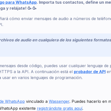
igo para WhatsApp
. Importa tus contactos, define un m
a y relájate! 🥳 🥳
señará cómo enviar mensajes de audio a números de teléfono
I.
chivos de audio en cualquiera de los siguientes formato
 mensajes desde código, puedes usar cualquier lenguaje de
s HTTPS a la API. A continuación está el
probador de API
en
ra usar en varios lenguajes de programación.
de WhatsApp
vinculado a
Wassenger
. Puedes hacerlo en 
WhatsApp existente
registrándote gratis aquí
.