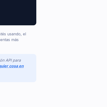
tés usando, el
ientas más
ón API para
quier cosa en