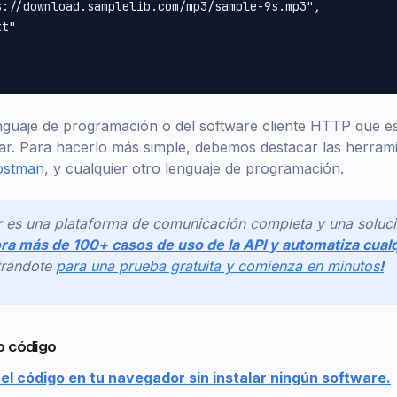
://download.samplelib.com/mp3/sample-9s.mp3",

t"

guaje de programación o del software cliente HTTP que es
ar. Para hacerlo más simple, debemos destacar las herram
ostman
, y cualquier otro lenguaje de programación.
r
es una plataforma de comunicación completa y una soluci
ra más de 100+ casos de uso de la API y automatiza cual
trándote
para una prueba gratuita y comienza en minutos
!
o código
el código en tu navegador sin instalar ningún software.