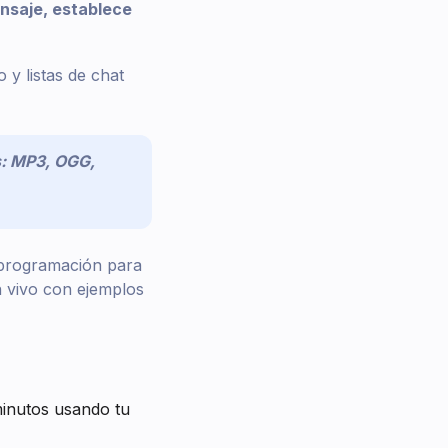
ensaje, establece
 y listas de chat
s: MP3, OGG,
 programación para
 vivo con ejemplos
minutos usando tu