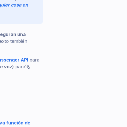
quier cosa en
aseguran una
texto también
ssenger API
para
e voz)
para🚀
va función de