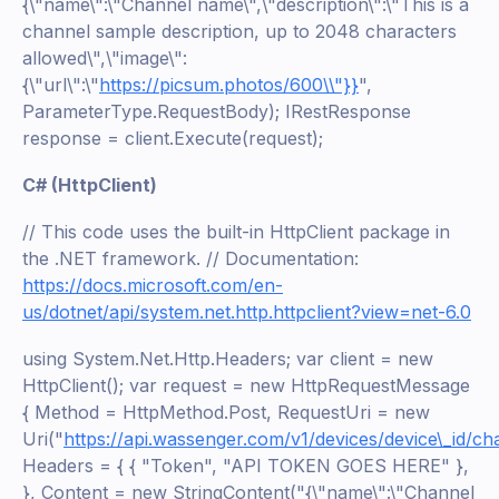
{\"name\":\"Channel name\",\"description\":\"This is a
channel sample description, up to 2048 characters
allowed\",\"image\":
{\"url\":\"
https://picsum.photos/600\\"}}
",
ParameterType.RequestBody); IRestResponse
response = client.Execute(request);
C# (HttpClient)
// This code uses the built-in HttpClient package in
the .NET framework. // Documentation:
https://docs.microsoft.com/en-
us/dotnet/api/system.net.http.httpclient?view=net-6.0
using System.Net.Http.Headers; var client = new
HttpClient(); var request = new HttpRequestMessage
{ Method = HttpMethod.Post, RequestUri = new
Uri("
https://api.wassenger.com/v1/devices/device\_id/ch
Headers = { { "Token", "API TOKEN GOES HERE" },
}, Content = new StringContent("{\"name\":\"Channel