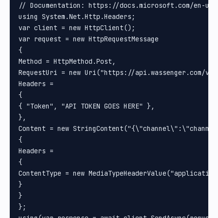
// Documentation: https://docs.microsoft.com/en-us/
using System.Net.Http.Headers;

var client = new HttpClient();

var request = new HttpRequestMessage

{

Method = HttpMethod.Post, 

RequestUri = new Uri("https://api.wassenger.com/v1/m
Headers =

{

{ "Token", "API TOKEN GOES HERE" }, 

}, 

Content = new StringContent("{\"channel\":\"channel
{

Headers =

{

ContentType = new MediaTypeHeaderValue("application/
}

}

};

using(var response = await client.SendAsync(request)