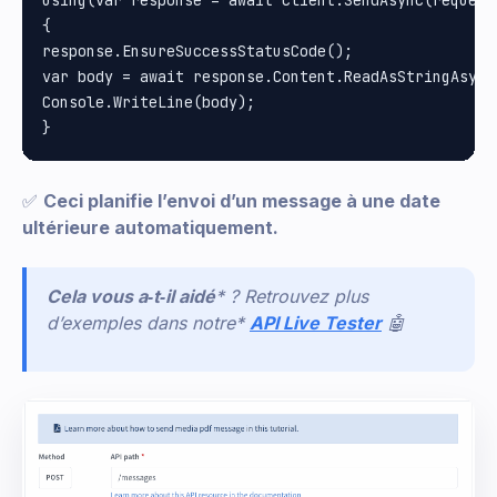
{

response.EnsureSuccessStatusCode();

var body = await response.Content.ReadAsStringAsync(
Console.WriteLine(body);

✅
Ceci planifie l’envoi d’un message à une date
ultérieure automatiquement.
Cela vous a‑t‑il aidé
* ? Retrouvez plus
d’exemples dans notre*
API Live Tester
🤖