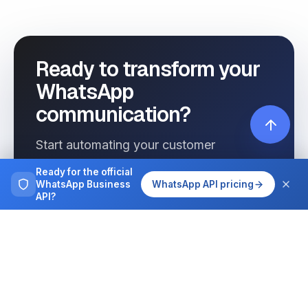
Ready to transform your
WhatsApp
communication?
Start automating your customer
interactions today with Wassenger.
Ready for the official
WhatsApp Business
WhatsApp API pricing
API?
Get started free
See pricing
Browse more