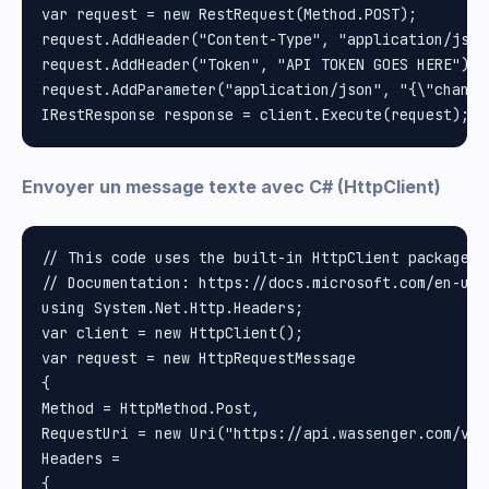
var request = new RestRequest(Method.POST);

request.AddHeader("Content-Type", "application/json"
request.AddHeader("Token", "API TOKEN GOES HERE");

request.AddParameter("application/json", "{\"channe
Envoyer un message texte avec C# (HttpClient)
// This code uses the built-in HttpClient package i
// Documentation: https://docs.microsoft.com/en-us/
using System.Net.Http.Headers;

var client = new HttpClient();

var request = new HttpRequestMessage

{

Method = HttpMethod.Post, 

RequestUri = new Uri("https://api.wassenger.com/v1/m
Headers =

{
