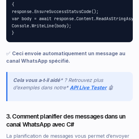
{

response.EnsureSuccessStatusCode();

var body = await response.Content.ReadAsStringAsync(
Console.WriteLine(body);

✅
Ceci envoie automatiquement un message au
canal WhatsApp spécifié.
Cela vous a‑t‑il aidé
* ? Retrouvez plus
d’exemples dans notre*
API Live Tester
🤖
3. Comment planifier des messages dans un
canal WhatsApp avec C#
La planification de messages vous permet d’envoyer