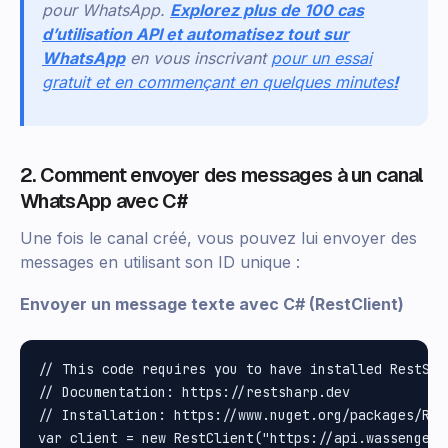
pour WhatsApp.
Explorez plus de 100 cas
d’utilisation API et automatisez tout sur
WhatsApp
en vous inscrivant
pour un essai
gratuit et en commençant en quelques minutes
!
2. Comment envoyer des messages à un canal
WhatsApp avec C#
Une fois le canal créé, vous pouvez lui envoyer des
messages en utilisant son ID unique :
Envoyer un message texte avec C# (RestClient)
// This code requires you to have installed RestShar
// Documentation: https://restsharp.dev

// Installation: https://www.nuget.org/packages/Rest
var client = new RestClient("https://api.wassenger.