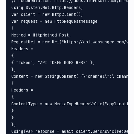
// Documentation: https://docs.microsoft.com/en-us/
using System.Net.Http.Headers;

var client = new HttpClient();

var request = new HttpRequestMessage

{

Method = HttpMethod.Post, 

RequestUri = new Uri("https://api.wassenger.com/v1/m
Headers =

{

{ "Token", "API TOKEN GOES HERE" }, 

}, 

Content = new StringContent("{\"channel\":\"channel
{

Headers =

{

ContentType = new MediaTypeHeaderValue("application/
}

}

};

using(var response = await client.SendAsync(request)