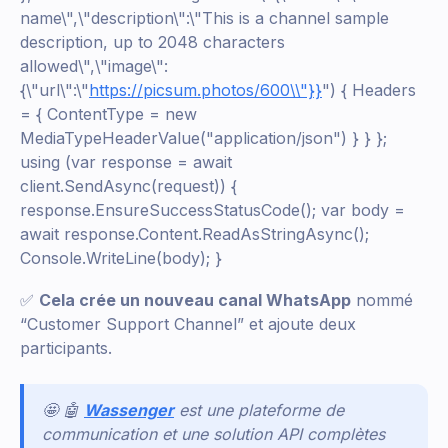
name\",\"description\":\"This is a channel sample
description, up to 2048 characters
allowed\",\"image\":
{\"url\":\"
https://picsum.photos/600\\"}}
") { Headers
= { ContentType = new
MediaTypeHeaderValue("application/json") } } };
using (var response = await
client.SendAsync(request)) {
response.EnsureSuccessStatusCode(); var body =
await response.Content.ReadAsStringAsync();
Console.WriteLine(body); }
✅
Cela crée un nouveau canal WhatsApp
nommé
“Customer Support Channel” et ajoute deux
participants.
🤩 🤖
Wassenger
est une plateforme de
communication et une solution API complètes