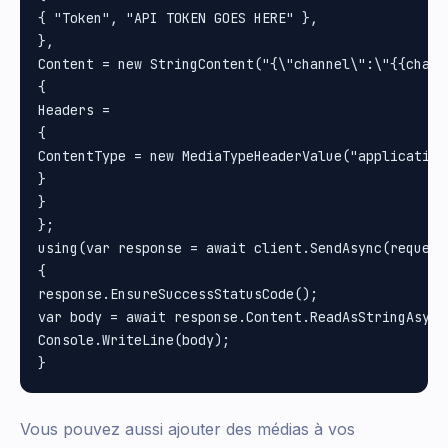
{ "Token", "API TOKEN GOES HERE" }, 

}, 

Content = new StringContent("{\"channel\":\"{{chann
{

Headers =

{

ContentType = new MediaTypeHeaderValue("application/
}

}

};

using(var response = await client.SendAsync(request)
{

response.EnsureSuccessStatusCode();

var body = await response.Content.ReadAsStringAsync(
Console.WriteLine(body);

Vous pouvez aussi ajouter des médias à vos