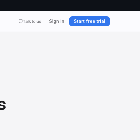
Sign in
Start free trial
Talk to us
s