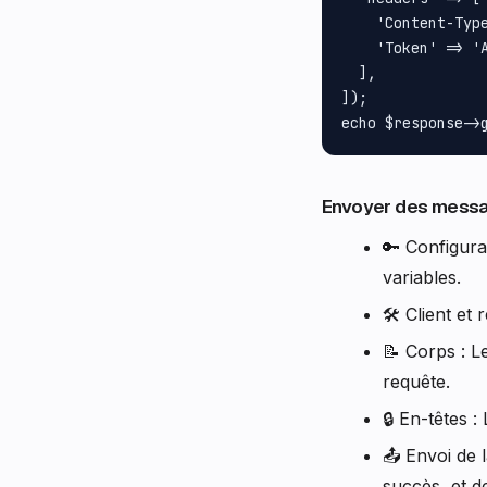
    'Content-Type
    'Token' => 'A
  ],

]);

Envoyer des mess
🔑 Configura
variables.
🛠️ Client et
📝 Corps : L
requête.
🔒 En-têtes 
📤 Envoi de 
succès, et d