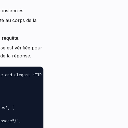
 instanciés.
é au corps de la
a requête.
se est vérifiée pour
 de la réponse.
e and elegant HTTP client for PHP.

es', [

ssage"}',
