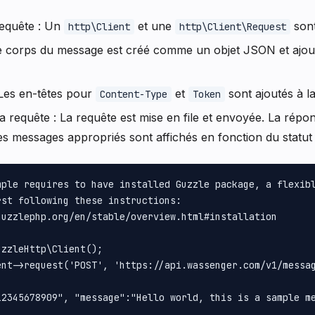
 requête : Un
et une
sont
http\Client
http\Client\Request
e corps du message est créé comme un objet JSON et ajout
: Les en-têtes pour
et
sont ajoutés à l
Content-Type
Token
la requête : La requête est mise en file et envoyée. La répon
es messages appropriés sont affichés en fonction du statut
mple requires to have installed Guzzle package, a flexibl
st following these instructions:

uzzlephp.org/en/stable/overview.html#installation

zzleHttp\Client();

ent->request('POST', 'https://api.wassenger.com/v1/messag
12345678909", "message":"Hello world, this is a sample me