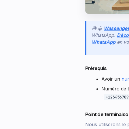
🤩 🤖
Wassenge
WhatsApp.
Décou
WhatsApp
en vo
Prérequis
Avoir un
nu
Numéro de té
:
+123456789
Point de terminaiso
Nous utiliserons le