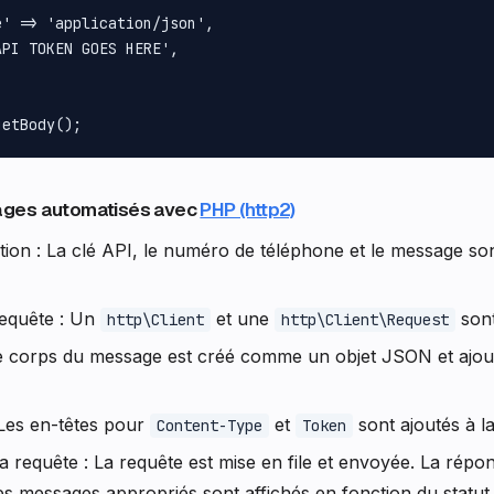
' => 'application/json',

PI TOKEN GOES HERE',

ages automatisés avec
PHP (http2)
tion : La clé API, le numéro de téléphone et le message so
 requête : Un
et une
sont
http\Client
http\Client\Request
e corps du message est créé comme un objet JSON et ajout
: Les en-têtes pour
et
sont ajoutés à l
Content-Type
Token
la requête : La requête est mise en file et envoyée. La répon
es messages appropriés sont affichés en fonction du statut