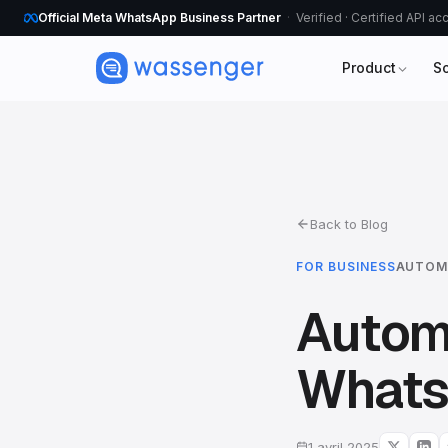
Official Meta WhatsApp Business Partner
Verified · Certified API a
Product
S
Back to Blog
FOR BUSINESS
AUTOM
Autom
Whats
1 avril 2025