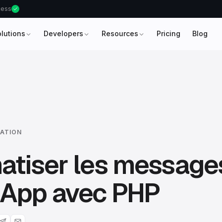
ccess
olutions
Developers
Resources
Pricing
Blog
ATION
atiser les message
App avec PHP