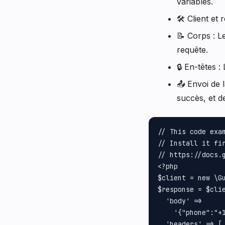
variables.
🛠️ Client et
📝 Corps : L
requête.
🔒 En-têtes 
📤 Envoi de 
succès, et d
// This code exa
// Install it fir
// https://docs.g
<?php

$client = new \Gu
$response = $cli
  'body' =>

    '{"phone":"+
  'headers' => [
