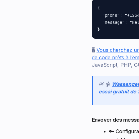
{

  "phone": "+1234
  "message": "Hel
🖥️
Vous cherchez un 
de code prêts à l’em
JavaScript, PHP, C#
🤩 🤖
Wassenge
essai gratuit de
Envoyer des mess
🔑 Configura