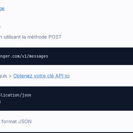
ge
e
en utilisant la méthode POST
quis >
Obtenez votre clé API ici
lication/json

au format JSON