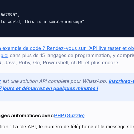
567890",

lo world, this is a sample message"

exemple de code ? Rendez-vous sur l’API live tester et o
ploi
dans plus de 15 langages de programmation, y compri
, Java, Ruby, Go, Powershell, cURL et plus encore.
r
est une solution API complète pour WhatsApp.
Inscrivez-
 7 jours et démarrez en quelques minutes !
ages automatisés avec
PHP (Guzzle)
tion : La clé API, le numéro de téléphone et le message so