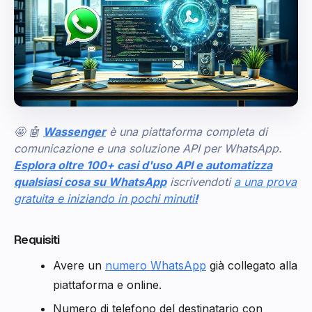
🤩 🤖
Wassenger
è una piattaforma completa di
comunicazione e una soluzione API per WhatsApp.
Esplora oltre 100+ casi d'uso API e automatizza
qualsiasi cosa su WhatsApp
iscrivendoti
a una prova
gratuita e iniziando in pochi minuti
!
Requisiti
Avere un
numero WhatsApp
già collegato alla
piattaforma e online.
Numero di telefono del destinatario con