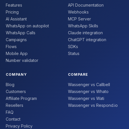
Features
API Documentation
Pricing
Webhooks
AI Assistant
MCP Server
WhatsApp on autopilot
WhatsApp Skills
WhatsApp Calls
Claude integration
Campaigns
ChatGPT integration
Flows
SDKs
Mobile App
Status
Number validator
COMPANY
COMPARE
Blog
Wassenger vs Callbell
Customers
Wassenger vs Whato
Affiliate Program
Wassenger vs Wati
Resellers
Wassenger vs Respond.io
FAQ
Contact
Privacy Policy