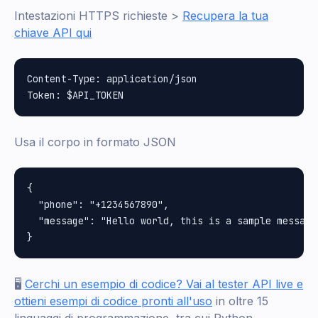
Intestazioni HTTPS richieste >
Recupera la tua
chiave API qui
Content-Type: application/json

Usa il corpo in formato JSON
{

  "phone": "+1234567890",

  "message": "Hello world, this is a sample message"
🖥️
Cerchi un esempio di codice? Vai al tester API live e
ottieni esempi di codice pronti all'uso
in oltre 15