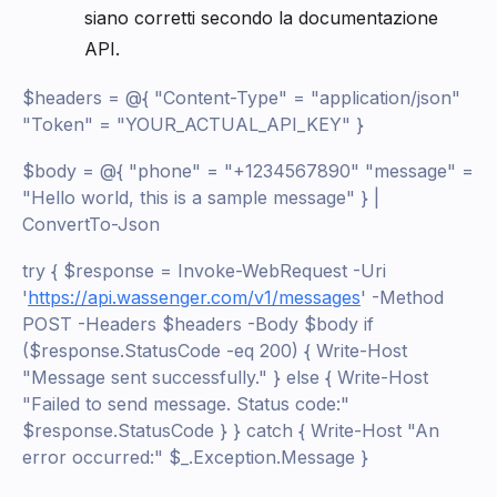
siano corretti secondo la documentazione
API.
$headers = @{ "Content-Type" = "application/json"
"Token" = "YOUR_ACTUAL_API_KEY" }
$body = @{ "phone" = "+1234567890" "message" =
"Hello world, this is a sample message" } |
ConvertTo-Json
try { $response = Invoke-WebRequest -Uri
'
https://api.wassenger.com/v1/messages
' -Method
POST -Headers $headers -Body $body if
($response.StatusCode -eq 200) { Write-Host
"Message sent successfully." } else { Write-Host
"Failed to send message. Status code:"
$response.StatusCode } } catch { Write-Host "An
error occurred:" $_.Exception.Message }