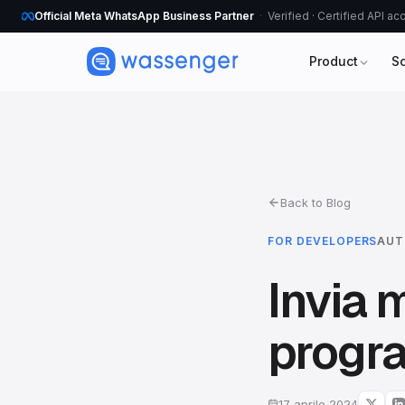
Official Meta WhatsApp Business Partner
Verified · Certified API a
Product
S
Back to Blog
FOR DEVELOPERS
AUT
Invia
progra
17 aprile 2024