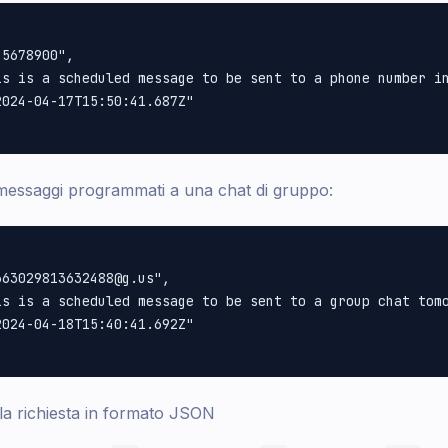
5678900",

is is a scheduled message to be sent to a phone number in
024-04-17T15:50:41.687Z"

messaggi programmati a una chat di gruppo:
63029813632488@g.us",

is is a scheduled message to be sent to a group chat tomo
024-04-18T15:40:41.692Z"

la richiesta in formato JSON