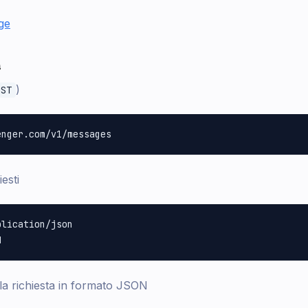
ge
a
)
OST
esti
lication/json

la richiesta in formato JSON