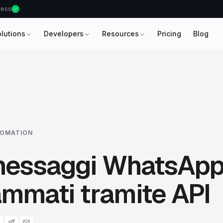
ccess
olutions
Developers
Resources
Pricing
Blog
OMATION
 messaggi WhatsAp
mmati tramite API