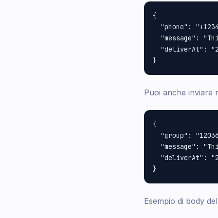
{

  "phone": "+1234
  "message": "Th
  "deliverAt": "2
Puoi anche inviare 
{

  "group": "12036
  "message": "Th
  "deliverAt": "2
Esempio di body del