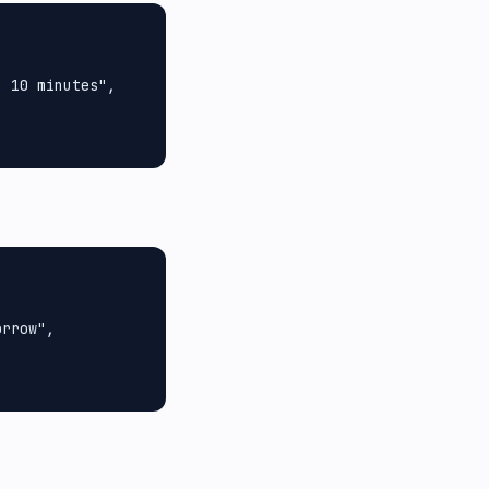
 10 minutes",

rrow",
