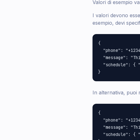
Valori di esempio va
I valori devono ess
esempio, devi speci
{

  "phone": "+1234
  "message": "Thi
  "schedule": { "
In alternativa, puoi
{

  "phone": "+1234
  "message": "Th
  "schedule": { "