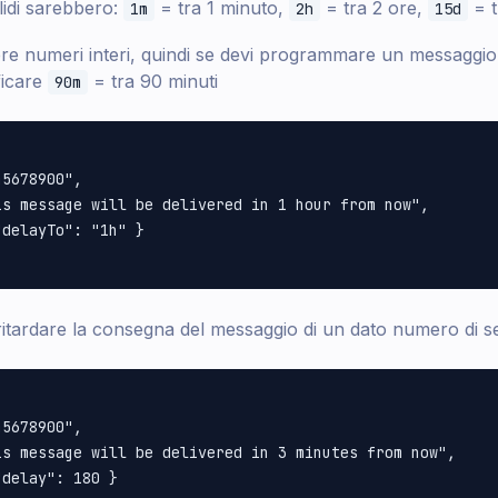
lidi sarebbero:
= tra 1 minuto,
= tra 2 ore,
= t
1m
2h
15d
ere numeri interi, quindi se devi programmare un messaggio 
ficare
= tra 90 minuti
90m
5678900",

s message will be delivered in 1 hour from now",

delayTo": "1h" }

 ritardare la consegna del messaggio di un dato numero di s
5678900",

is message will be delivered in 3 minutes from now",

delay": 180 }
