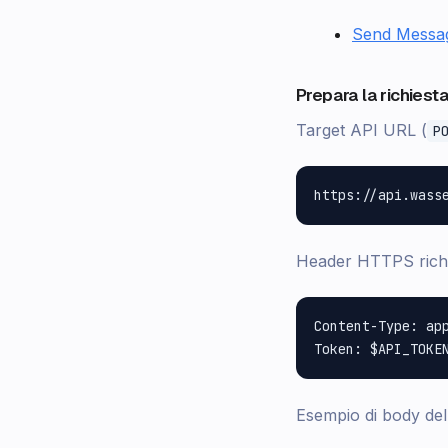
Send Messa
Prepara la richiest
Target API URL (
P
Header HTTPS richi
Content-Type: app
Esempio di body del