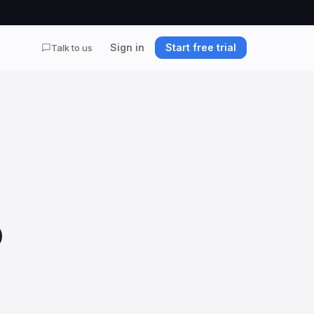
Sign in
Start free trial
Talk to us
p