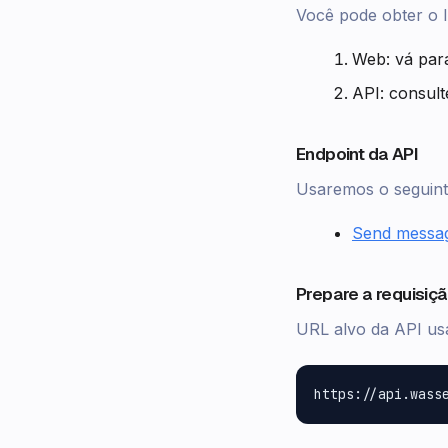
Você pode obter o
Web: vá pa
API: consul
Endpoint da API
Usaremos o seguint
Send messa
Prepare a requisiç
URL alvo da API u