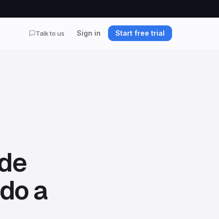
Sign in
Start free trial
Talk to us
 de
do a