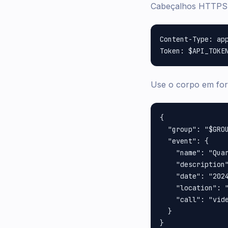
Cabeçalhos HTTPS 
Content-Type: app
Use o corpo em fo
{

  "group": "$GROU
  "event": {

    "name": "Quar
    "description
    "date": "2024
    "location": "
    "call": "vide
  }
