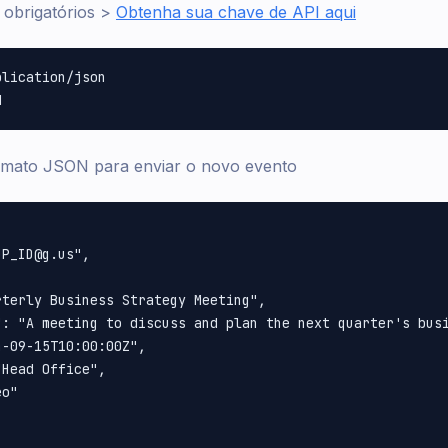
obrigatórios >
Obtenha sua chave de API aqui
lication/json

rmato JSON para enviar o novo evento
P_ID@g.us",

terly Business Strategy Meeting",

": "A meeting to discuss and plan the next quarter's busi
-09-15T10:00:00Z",

Head Office",

o"
