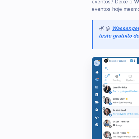
eventos? Deixe o
W
eventos hoje mesm
🤩 🤖
Wassenge
teste gratuito d