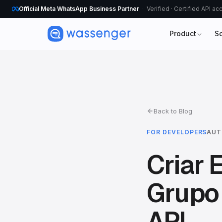
Official Meta WhatsApp Business Partner
Verified · Certified API a
Product
S
Back to Blog
FOR DEVELOPERS
AUT
Criar 
Grupo
API