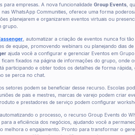
es para empresas. A nova funcionalidade
Group Events
, q
te nas WhatsApp Communities, oferece uma forma poderos
ões planejarem e organizarem eventos virtuais ou presenci
m grupo.
assenger
, automatizar a criação de eventos nunca foi tão f
es de equipe, promovendo webinars ou planejando dias de
ger
ajuda você a configurar e gerenciar Eventos em Gru
 ficam fixados na página de informações do grupo, onde os
 participando e obter todos os detalhes de forma rápida,
 se perca no chat.
os setores podem se beneficiar desse recurso. Escolas po
niões de pais e mestres, marcas de varejo podem criar ev
roduto e prestadores de serviço podem configurar worksho
automatizando o processo, o recurso Group Events do Wh
 para a eficiência dos negócios, ajudando você a permane
o melhora o engajamento. Pronto para transformar o ger