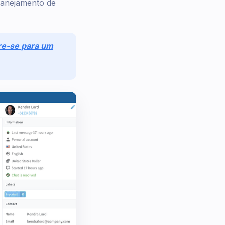
lanejamento de
re-se para um