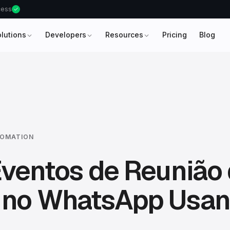
ccess
olutions
Developers
Resources
Pricing
Blog
OMATION
Eventos de Reunião
 no WhatsApp Usan