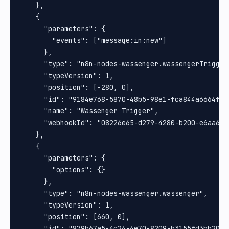
    },

    {

      "parameters": {

        "events": ["message:in:new"]

      },

      "type": "n8n-nodes-wassenger.wassengerTrigger"
      "typeVersion": 1,

      "position": [-280, 0],

      "id": "9184e768-5870-48b5-98e1-fca844a6664f",

      "name": "Wassenger Trigger",

      "webhookId": "08226e65-d279-4280-b200-e6aa6ed1
    },

    {

      "parameters": {

        "options": {}

      },

      "type": "n8n-nodes-wassenger.wassenger",

      "typeVersion": 1,

      "position": [660, 0],

      "id": "879b67a5-4c24-4e70-8209-b3155fd3bb20",
