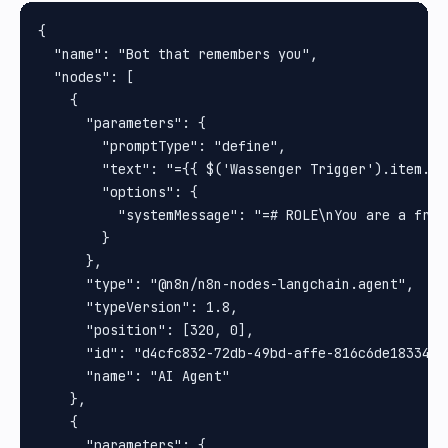
{

  "name": "Bot that remembers you",

  "nodes": [

    {

      "parameters": {

        "promptType": "define",

        "text": "={{ $('Wassenger Trigger').item.js
        "options": {

          "systemMessage": "=# ROLE\nYou are a frie
        }

      },

      "type": "@n8n/n8n-nodes-langchain.agent",

      "typeVersion": 1.8,

      "position": [320, 0],

      "id": "d4cfc832-72db-49bd-affe-816c6de18334",

      "name": "AI Agent"

    },

    {

      "parameters": {
