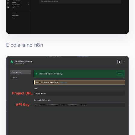
E cole-a no n8n