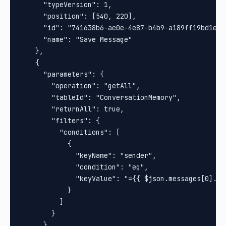
      "typeVersion": 1,

      "position": [540, 220],

      "id": "741638b6-ae0e-4e87-b4b9-a189ff19bd1e",

      "name": "Save Message"

    },

    {

      "parameters": {

        "operation": "getAll",

        "tableId": "ConversationMemory",

        "returnAll": true,

        "filters": {

          "conditions": [

            {

              "keyName": "sender",

              "condition": "eq",

              "keyValue": "={{ $json.messages[0].fro
            }

          ]

        }

      },
