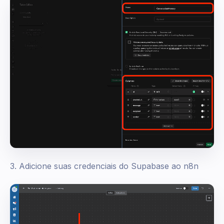
3. Adicione suas credenciais do Supabase ao n8n