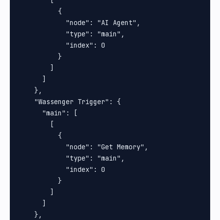
          {

            "node": "AI Agent",

            "type": "main",

            "index": 0

          }

        ]

      ]

    },

    "Wassenger Trigger": {

      "main": [

        [

          {

            "node": "Get Memory",

            "type": "main",

            "index": 0

          }

        ]

      ]

    },
