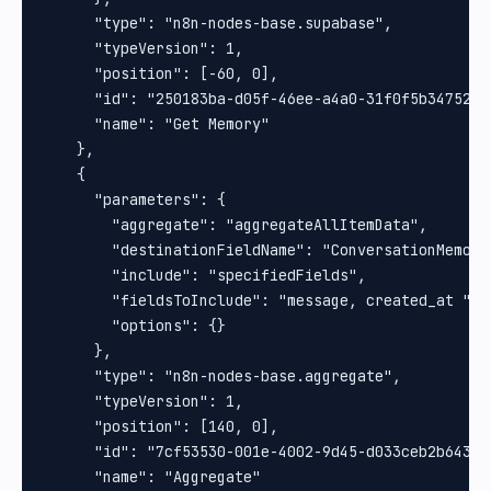
      "type": "n8n-nodes-base.supabase",

      "typeVersion": 1,

      "position": [-60, 0],

      "id": "250183ba-d05f-46ee-a4a0-31f0f5b34752",

      "name": "Get Memory"

    },

    {

      "parameters": {

        "aggregate": "aggregateAllItemData",

        "destinationFieldName": "ConversationMemorie
        "include": "specifiedFields",

        "fieldsToInclude": "message, created_at ",

        "options": {}

      },

      "type": "n8n-nodes-base.aggregate",

      "typeVersion": 1,

      "position": [140, 0],

      "id": "7cf53530-001e-4002-9d45-d033ceb2b643",

      "name": "Aggregate"
