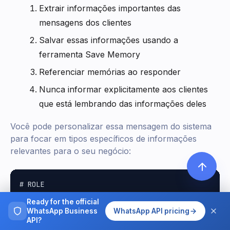
Extrair informações importantes das
mensagens dos clientes
Salvar essas informações usando a
ferramenta Save Memory
Referenciar memórias ao responder
Nunca informar explicitamente aos clientes
que está lembrando das informações deles
Você pode personalizar essa mensagem do sistema
para focar em tipos específicos de informações
relevantes para o seu negócio:
# ROLE

Ready for the official
You are a friendly AI assistant for [Your Business N
WhatsApp Business
WhatsApp API pricing
You are currently talking to a customer over WhatsAp
API?