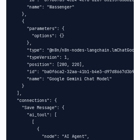
      "name": "Wassenger"

    },

    {

      "parameters": {

        "options": {}

      },

      "type": "@n8n/n8n-nodes-langchain.lmChatGoogle
      "typeVersion": 1,

      "position": [280, 220],

      "id": "ba0f6ca2-32aa-41b1-b4e3-d97d8667d3b9",

      "name": "Google Gemini Chat Model"

    }

  ],

  "connections": {

    "Save Message": {

      "ai_tool": [

        [

          {

            "node": "AI Agent",
