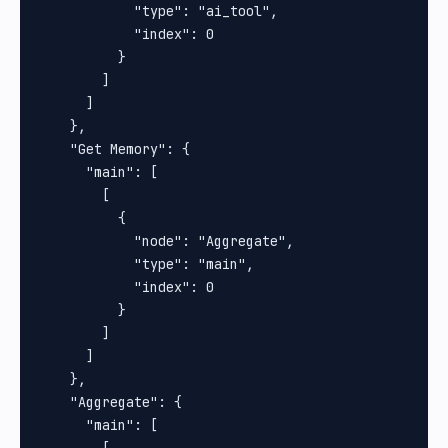
            "type": "ai_tool",

            "index": 0

          }

        ]

      ]

    },

    "Get Memory": {

      "main": [

        [

          {

            "node": "Aggregate",

            "type": "main",

            "index": 0

          }

        ]

      ]

    },

    "Aggregate": {

      "main": [

        [
