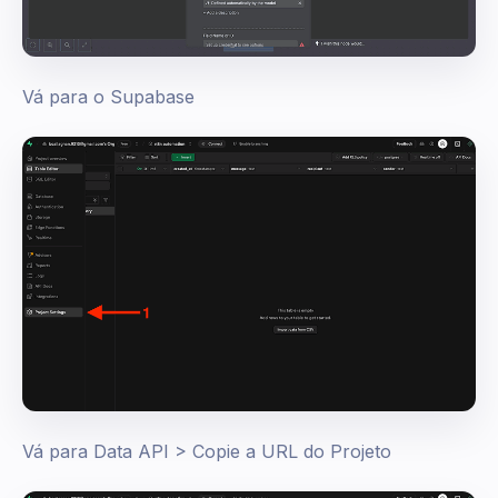
Vá para o Supabase
Vá para Data API > Copie a URL do Projeto