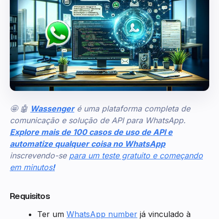
🤩 🤖
Wassenger
é uma plataforma completa de
comunicação e solução de API para WhatsApp.
Explore mais de 100 casos de uso de API e
automatize qualquer coisa no WhatsApp
inscrevendo-se
para um teste gratuito e começando
em minutos
!
Requisitos
Ter um
WhatsApp number
já vinculado à