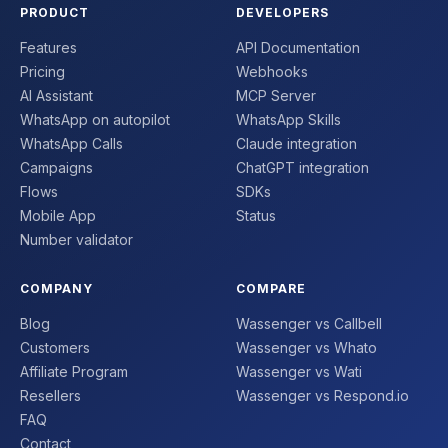
PRODUCT
DEVELOPERS
Features
API Documentation
Pricing
Webhooks
AI Assistant
MCP Server
WhatsApp on autopilot
WhatsApp Skills
WhatsApp Calls
Claude integration
Campaigns
ChatGPT integration
Flows
SDKs
Mobile App
Status
Number validator
COMPANY
COMPARE
Blog
Wassenger vs Callbell
Customers
Wassenger vs Whato
Affiliate Program
Wassenger vs Wati
Resellers
Wassenger vs Respond.io
FAQ
Contact