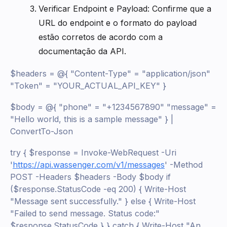
Verificar Endpoint e Payload: Confirme que a
URL do endpoint e o formato do payload
estão corretos de acordo com a
documentação da API.
$headers = @{ "Content-Type" = "application/json"
"Token" = "YOUR_ACTUAL_API_KEY" }
$body = @{ "phone" = "+1234567890" "message" =
"Hello world, this is a sample message" } |
ConvertTo-Json
try { $response = Invoke-WebRequest -Uri
'
https://api.wassenger.com/v1/messages
' -Method
POST -Headers $headers -Body $body if
($response.StatusCode -eq 200) { Write-Host
"Message sent successfully." } else { Write-Host
"Failed to send message. Status code:"
$response.StatusCode } } catch { Write-Host "An