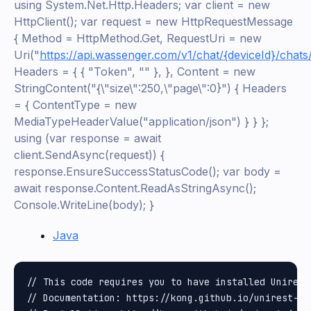
using System.Net.Http.Headers; var client = new
HttpClient(); var request = new HttpRequestMessage
{ Method = HttpMethod.Get, RequestUri = new
Uri("
https://api.wassenger.com/v1/chat/{deviceId}/chats
Headers = { { "Token", "
" }, }, Content = new
StringContent("{\"size\":250,\"page\":0}") { Headers
= { ContentType = new
MediaTypeHeaderValue("application/json") } } };
using (var response = await
client.SendAsync(request)) {
response.EnsureSuccessStatusCode(); var body =
await response.Content.ReadAsStringAsync();
Console.WriteLine(body); }
Java
// This code requires you to have installed Unirest 
// Documentation: https://kong.github.io/unirest-jav