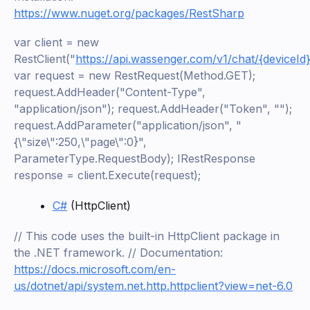
https://www.nuget.org/packages/RestSharp
var client = new
RestClient("
https://api.wassenger.com/v1/chat/{deviceId}
var request = new RestRequest(Method.GET);
request.AddHeader("Content-Type",
"application/json"); request.AddHeader("Token", "
");
request.AddParameter("application/json", "
{\"size\":250,\"page\":0}",
ParameterType.RequestBody); IRestResponse
response = client.Execute(request);
C#
(HttpClient)
// This code uses the built-in HttpClient package in
the .NET framework. // Documentation:
https://docs.microsoft.com/en-
us/dotnet/api/system.net.http.httpclient?view=net-6.0