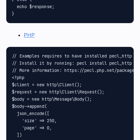
  echo $response;

PHP
// Examples requires to have installed pecl_http pa
// Install it by running: pecl install pecl_http

// More information: https://pecl.php.net/package/pe
<?php

$client = new http\Client();

$request = new http\Client\Request();

$body = new http\Message\Body();

$body->append(

  json_encode([

    'size' => 250,

    'page' => 0,

  ])
