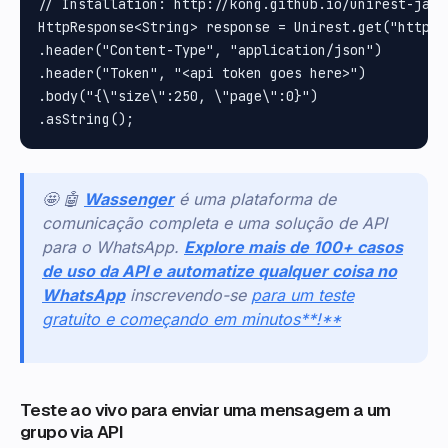
// Installation: http://kong.github.io/unirest-java/
HttpResponse<String> response = Unirest.get("https:
.header("Content-Type", "application/json")

.header("Token", "<api token goes here>")

.body("{\"size\":250, \"page\":0}")

🤩 🤖
Wassenger
é uma plataforma de
comunicação completa e uma solução de API
para o WhatsApp.
Explore mais de 100+ casos
de uso da API e automatize qualquer coisa no
WhatsApp
inscrevendo-se
para um teste
gratuito e começando em minutos**!**
Teste ao vivo para enviar uma mensagem a um
grupo via API