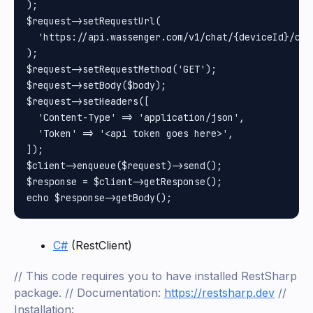
);

$request->setRequestUrl(

  'https://api.wassenger.com/v1/chat/{deviceId}/cha
);

$request->setRequestMethod('GET');

$request->setBody($body);

$request->setHeaders([

  'Content-Type' => 'application/json',

  'Token' => '<api token goes here>',

]);

$client->enqueue($request)->send();

$response = $client->getResponse();

C#
(RestClient)
// This code requires you to have installed RestSharp
package. // Documentation:
https://restsharp.dev
//
Installation: