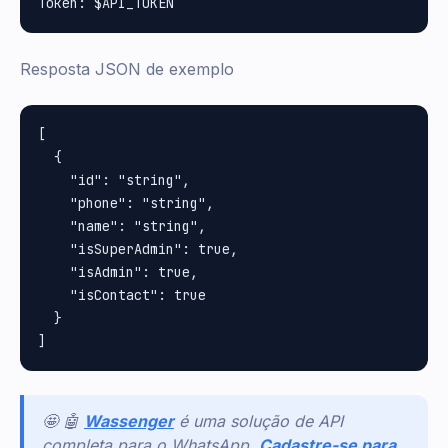
Resposta JSON de exemplo
[

  {

    "id": "string",

    "phone": "string",

    "name": "string",

    "isSuperAdmin": true,

    "isAdmin": true,

    "isContact": true

  }

🤩 🤖
Wassenger
é uma solução de API
completa para o WhatsApp.
Cadastre-se para