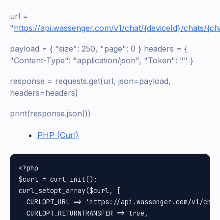
url =
"
https://api.wassenger.com/v1/chat/{deviceId}/chats/{ch
payload = { "size": 250, "page": 0 } headers = {
"Content-Type": "application/json", "Token": "
" }
response = requests.get(url, json=payload,
headers=headers)
print(response.json())
PHP (Curl)
<?php

$curl = curl_init();

curl_setopt_array($curl, [

  CURLOPT_URL => 'https://api.wassenger.com/v1/chat
  CURLOPT_RETURNTRANSFER => true,
