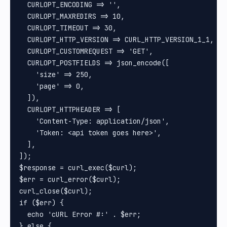
  CURLOPT_ENCODING => '',

  CURLOPT_MAXREDIRS => 10,

  CURLOPT_TIMEOUT => 30,

  CURLOPT_HTTP_VERSION => CURL_HTTP_VERSION_1_1,

  CURLOPT_CUSTOMREQUEST => 'GET',

  CURLOPT_POSTFIELDS => json_encode([

    'size' => 250,

    'page' => 0,

  ]),

  CURLOPT_HTTPHEADER => [

    'Content-Type: application/json',

    'Token: <api token goes here>',

  ],

]);

$response = curl_exec($curl);

$err = curl_error($curl);

curl_close($curl);

if ($err) {

  echo 'cURL Error #:' . $err;

} else {
