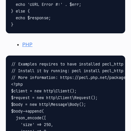
  echo 'cURL Error #:' . $err;

} else {

  echo $response;

PHP
// Examples requires to have installed pecl_http pa
// Install it by running: pecl install pecl_http

// More information: https://pecl.php.net/package/pe
<?php

$client = new http\Client();

$request = new http\Client\Request();

$body = new http\Message\Body();

$body->append(

  json_encode([

    'size' => 250,
