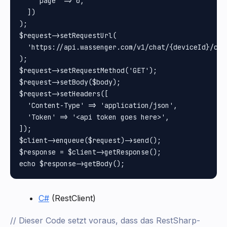
    'page' => 0,

  ])

);

$request->setRequestUrl(

  'https://api.wassenger.com/v1/chat/{deviceId}/cha
);

$request->setRequestMethod('GET');

$request->setBody($body);

$request->setHeaders([

  'Content-Type' => 'application/json',

  'Token' => '<api token goes here>',

]);

$client->enqueue($request)->send();

$response = $client->getResponse();

C#
(RestClient)
// Dieser Code setzt voraus, dass das RestSharp-