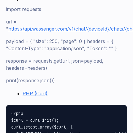
import requests
url =
"
https://api.wassenger.com/v1/chat/{deviceId}/chats/{ch
payload = { "size": 250, "page": 0 } headers = {
"Content-Type": "application/json", "Token": "
" }
response = requests.get(url, json=payload,
headers=headers)
print(response.json())
PHP (Curl)
<?php

$curl = curl_init();

curl_setopt_array($curl, [
