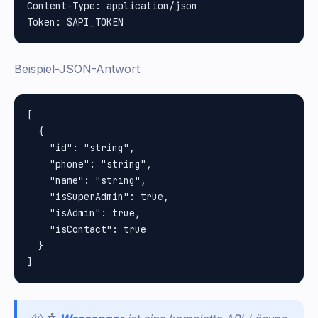
Content-Type: application/json

Beispiel-JSON-Antwort
[

  {

    "id": "string",

    "phone": "string",

    "name": "string",

    "isSuperAdmin": true,

    "isAdmin": true,

    "isContact": true

  }
