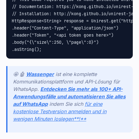
// Documentation: https://kong.github.io/unirest-jav
// Installation: http://kong.github.io/unirest-java/
HttpResponse<String> response = Unirest.get("https:
.header("Content-Type", "application/json")

.header("Token", "<api token goes here>")

.body("{\"size\":250, \"page\":0}")

🤩 🤖
Wassenger
ist eine komplette
Kommunikationsplattform und API-Lösung für
WhatsApp.
Entdecken Sie mehr als 100+ API-
Anwendungsfälle und automatisieren Sie alles
auf WhatsApp
indem Sie sich
für eine
kostenlose Testversion anmelden und in
wenigen Minuten loslegen**!**