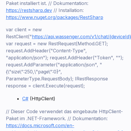
Paket installiert ist. // Dokumentation:
https://restsharp.dev
// Installation:
https://www.nuget.org/packages/RestSharp
var client = new
RestClient("
https://api.wassenger.com/v1/chat/{deviceId}
var request = new RestRequest(Method.GET);
request.AddHeader("Content-Type",
"application/json"); request.AddHeader("Token", "
");
request.AddParameter("application/json", "
{\"size\":250,\"page\":0}",
ParameterType.RequestBody); IRestResponse
response = client.Execute(request);
C#
(HttpClient)
// Dieser Code verwendet das eingebaute HttpClient-
Paket im .NET-Framework. // Dokumentation:
https://docs.microsoft.com/en-