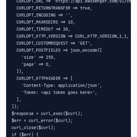
  CURLOPT_URL => 'https://api.wassenger.com/v1/chat
  CURLOPT_RETURNTRANSFER => true,

  CURLOPT_ENCODING => '',

  CURLOPT_MAXREDIRS => 10,

  CURLOPT_TIMEOUT => 30,

  CURLOPT_HTTP_VERSION => CURL_HTTP_VERSION_1_1,

  CURLOPT_CUSTOMREQUEST => 'GET',

  CURLOPT_POSTFIELDS => json_encode([

    'size' => 250,

    'page' => 0,

  ]),

  CURLOPT_HTTPHEADER => [

    'Content-Type: application/json',

    'Token: <api token goes here>',

  ],

]);

$response = curl_exec($curl);

$err = curl_error($curl);

curl_close($curl);

if ($err) {
