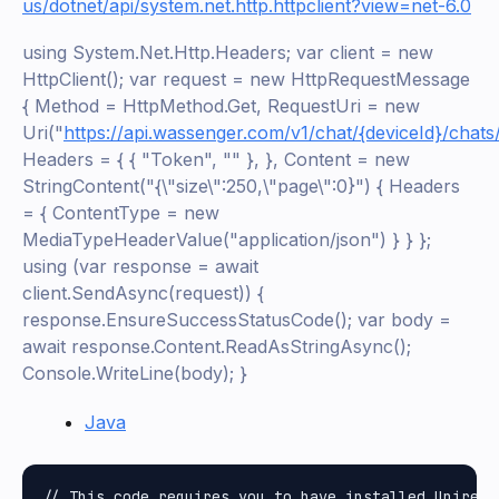
us/dotnet/api/system.net.http.httpclient?view=net-6.0
using System.Net.Http.Headers; var client = new
HttpClient(); var request = new HttpRequestMessage
{ Method = HttpMethod.Get, RequestUri = new
Uri("
https://api.wassenger.com/v1/chat/{deviceId}/chats
Headers = { { "Token", "
" }, }, Content = new
StringContent("{\"size\":250,\"page\":0}") { Headers
= { ContentType = new
MediaTypeHeaderValue("application/json") } } };
using (var response = await
client.SendAsync(request)) {
response.EnsureSuccessStatusCode(); var body =
await response.Content.ReadAsStringAsync();
Console.WriteLine(body); }
Java
// This code requires you to have installed Unirest 