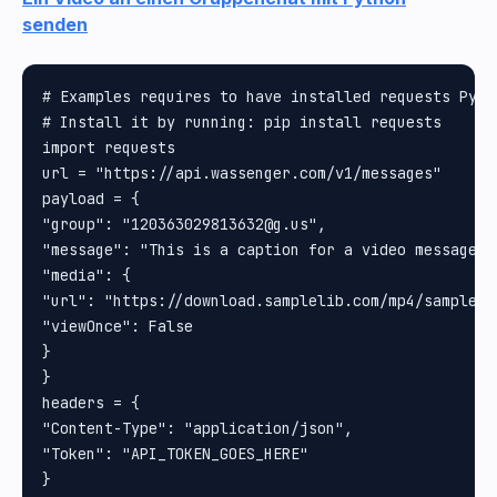
senden
# Examples requires to have installed requests Pytho
# Install it by running: pip install requests

import requests

url = "https://api.wassenger.com/v1/messages"

payload = {

"group": "120363029813632@g.us", 

"message": "This is a caption for a video message", 
"media": {

"url": "https://download.samplelib.com/mp4/sample-5s
"viewOnce": False

}

}

headers = {

"Content-Type": "application/json", 

"Token": "API_TOKEN_GOES_HERE"

}
