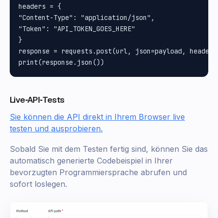
headers = {

"Content-Type": "application/json", 

"Token": "API_TOKEN_GOES_HERE"

}

response = requests.post(url, json=payload, headers=
Live‑API‑Tests
Sie können die API direkt in Ihrem Browser live
testen und ausprobieren.
Sobald Sie mit dem Testen fertig sind, können Sie das
automatisch generierte Codebeispiel in Ihrer
bevorzugten Programmiersprache abrufen und
sofort loslegen.