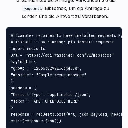
Senden Sie die Anfrage: Verwenden Sie die
‑Bibliothek, um die Anfrage zu
requests
senden und die Antwort zu verarbeiten.
# Examples requires to have installed requests Pytho
# Install it by running: pip install requests

import requests

url = "https://api.wassenger.com/v1/messages"

payload = {

"group": "12036302981363@g.us", 

"message": "Sample group message"

}

headers = {

"Content-Type": "application/json", 

"Token": "API_TOKEN_GOES_HERE"

}

response = requests.post(url, json=payload, headers=