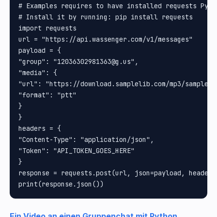
# Examples requires to have installed requests Pytho
# Install it by running: pip install requests

import requests

url = "https://api.wassenger.com/v1/messages"

payload = {

"group": "12036302981363@g.us", 

"media": {

"url": "https://download.samplelib.com/mp3/sample-9s
"format": "ptt"

}

}

headers = {

"Content-Type": "application/json", 

"Token": "API_TOKEN_GOES_HERE"

}

response = requests.post(url, json=payload, headers=
Ein Video an einen Gruppenchat mit Python