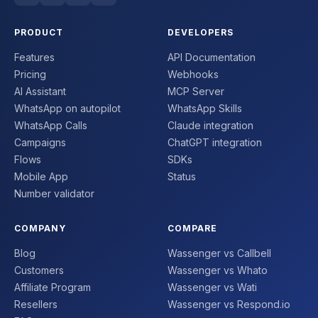
PRODUCT
DEVELOPERS
Features
API Documentation
Pricing
Webhooks
AI Assistant
MCP Server
WhatsApp on autopilot
WhatsApp Skills
WhatsApp Calls
Claude integration
Campaigns
ChatGPT integration
Flows
SDKs
Mobile App
Status
Number validator
COMPANY
COMPARE
Blog
Wassenger vs Callbell
Customers
Wassenger vs Whato
Affiliate Program
Wassenger vs Wati
Resellers
Wassenger vs Respond.io