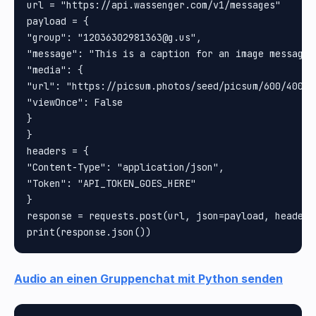
url = "https://api.wassenger.com/v1/messages"

payload = {

"group": "12036302981363@g.us", 

"message": "This is a caption for an image message",
"media": {

"url": "https://picsum.photos/seed/picsum/600/400", 
"viewOnce": False

}

}

headers = {

"Content-Type": "application/json", 

"Token": "API_TOKEN_GOES_HERE"

}

response = requests.post(url, json=payload, headers=
Audio an einen Gruppenchat mit Python senden