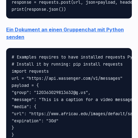
response = requests.post(url, json=payload, headers=
Ein Dokument an einen Gruppenchat mit Python
senden
# Examples requires to have installed requests Pytho
# Install it by running: pip install requests

import requests

url = "https://api.wassenger.com/v1/messages"

payload = {

"group": "120363029813632@g.us", 

"message": "This is a caption for a video message", 
"media": {

"url": "https://www.africau.edu/images/default/sampl
"expiration": "30d"

}

}
