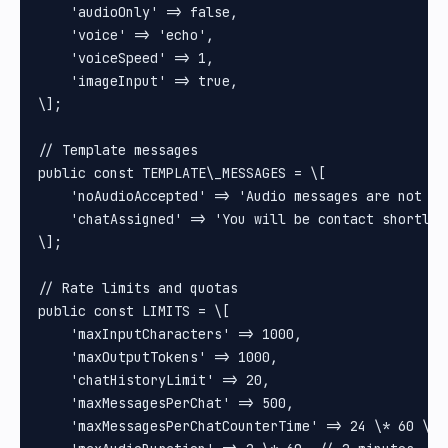
    'audioOnly' => false,

    'voice' => 'echo',

    'voiceSpeed' => 1,

    'imageInput' => true,

\];

// Template messages

public const TEMPLATE\_MESSAGES = \[

    'noAudioAccepted' => 'Audio messages are not su
    'chatAssigned' => 'You will be contact shortly 
\];

// Rate limits and quotas

public const LIMITS = \[

    'maxInputCharacters' => 1000,

    'maxOutputTokens' => 1000,

    'chatHistoryLimit' => 20,

    'maxMessagesPerChat' => 500,

    'maxMessagesPerChatCounterTime' => 24 \* 60 \* 6