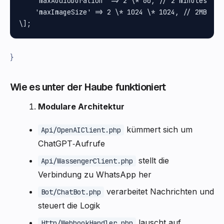
    'maxAudioDuration' => 2 \* 60, // 2 minutes

    'maxImageSize' => 2 \* 1024 \* 1024, // 2MB

}
Wie es unter der Haube funktioniert
Modulare Architektur
kümmert sich um
Api/OpenAIClient.php
ChatGPT‑Aufrufe
stellt die
Api/WassengerClient.php
Verbindung zu WhatsApp her
verarbeitet Nachrichten und
Bot/ChatBot.php
steuert die Logik
lauscht auf
Http/WebhookHandler.php