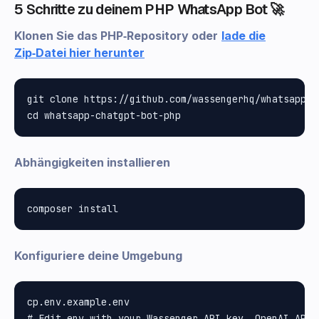
5 Schritte zu deinem PHP WhatsApp Bot 🚀
Klonen Sie das PHP‑Repository oder
lade die
Zip‑Datei hier herunter
git clone https://github.com/wassengerhq/whatsapp-c
Abhängigkeiten installieren
Konfiguriere deine Umgebung
cp.env.example.env

# Edit.env with your Wassenger API key, OpenAI API k